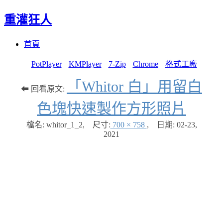
重灌狂人
Menu
Skip
首頁
to
content
PotPlayer
KMPlayer
7-Zip
Chrome
格式工廠
「Whitor 白」用留白
⬅ 回看原文:
色塊快速製作方形照片
檔名: whitor_1_2
,
尺寸:
700 × 758
,
日期:
02-23,
2021