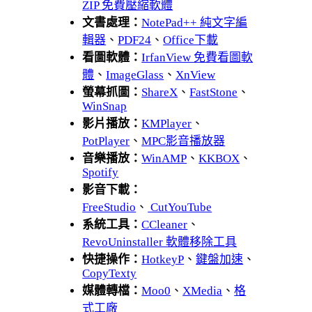
ZIP 免費壓縮軟體
文書處理：
NotePad++ 純文字編
輯器
、
PDF24
、
Office下載
看圖軟體：
IrfanView 免費看圖軟
體
、
ImageGlass
、
XnView
螢幕抓圖：
ShareX
、
FastStone
、
WinSnap
影片播放：
KMPlayer
、
PotPlayer
、
MPC影音播放器
音樂播放：
WinAMP
、
KKBOX
、
Spotify
影音下載：
FreeStudio
、
CutYouTube
系統工具：
CCleaner
、
RevoUninstaller 軟體移除工具
快捷操作：
HotkeyP
、
鍵盤加速
、
CopyTexty
媒體轉檔：
Moo0
、
XMedia
、
格
式工廠