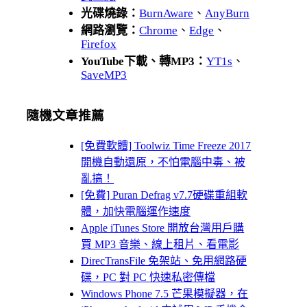
光碟燒錄：
BurnAware
、
AnyBurn
網路瀏覽：
Chrome
、
Edge
、
Firefox
YouTube下載、轉MP3：
YT1s
、
SaveMP3
隨機文章推薦
[免費軟體] Toolwiz Time Freeze 2017
開機自動還原，不怕電腦中毒、被
亂搞！
[免費] Puran Defrag v7.7硬碟重組軟
體，加快電腦運作速度
Apple iTunes Store 開放台灣用戶購
買 MP3 音樂、線上租片、看電影
DirecTransFile 免架站、免用網路硬
碟，PC 對 PC 快速私密傳檔
Windows Phone 7.5 芒果模擬器，在