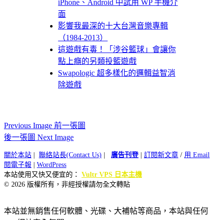
iPhone、Android 中試用 WP 手機介
面
影響我最深的十大台灣音樂專輯
（1984-2013）
這遊戲有毒！「涉谷籃球」會讓你
點上癮的另類投籃遊戲
Swapologic 超多樣化的邏輯益智消
除遊戲
Previous Image 前一張圖
後一張圖 Next Image
關於本站
|
聯絡站長(Contact Us)
|
廣告刊登
|
訂閱新文章
/
用 Email
閱電子報
|
WordPress
本站使用又快又便宜的：
Vultr VPS 日本主機
© 2026 版權所有，非經授權請勿全文轉貼
本站並無銷售任何軟體、光碟、大補帖等商品，本站與任何