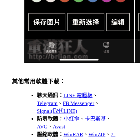
其他常用軟體下載：
聊天通訊：
LINE 電腦板
、
Telegram
、
FB Messenger
、
Signal(取代LINE)
防毒軟體：
小紅傘
、
卡巴斯基
、
AVG
、
Avast
壓縮軟體：
WinRAR
、
WinZIP
、
7-