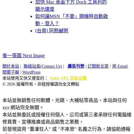
加快 Mac 桌面下方 Dock 工具列的
顯示速度
如何讓MSN「不要」開機時自動啟
動、登入？
[台南] 阿憨鹹粥
後一張圖 Next Image
關於本站
|
聯絡站長(Contact Us)
|
廣告刊登
|
訂閱新文章
/
用 Email
閱電子報
|
WordPress
本站使用又快又便宜的：
Vultr VPS 日本主機
© 2026 版權所有，非經授權請勿全文轉貼
本站並無銷售任何軟體、光碟、大補帖等商品，本站與任何
xyz 網站完全無關。
本站並無委託或授權任何個人、公司或第三者承辦任何電腦維
修買賣、宣傳推廣或商品銷售之業務，
若發現盜用 "重灌狂人" 或 "不來恩" 名義之行為，請協助通報