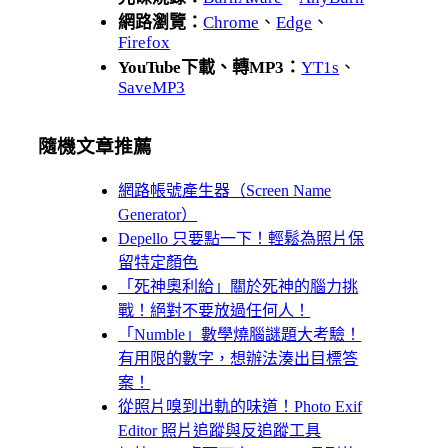
網路瀏覽：
Chrome
、
Edge
、
Firefox
YouTube下載、轉MP3：
YT1s
、
SaveMP3
隨機文章推薦
網路帳號產生器（Screen Name
Generator）
Depello 只要點一下！輕鬆為照片保
留特定顏色
「死神奧利給」關於死神的腦力挑
戰！絕對不要放過任何人！
「Numble」數學燒腦謎題大考驗！
有用限的數字，想辦法湊出目標答
案！
從照片嗅到出軌的味道！Photo Exif
Editor 照片追蹤與反追蹤工具