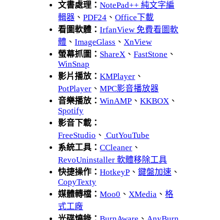
文書處理：
NotePad++ 純文字編
輯器
、
PDF24
、
Office下載
看圖軟體：
IrfanView 免費看圖軟
體
、
ImageGlass
、
XnView
螢幕抓圖：
ShareX
、
FastStone
、
WinSnap
影片播放：
KMPlayer
、
PotPlayer
、
MPC影音播放器
音樂播放：
WinAMP
、
KKBOX
、
Spotify
影音下載：
FreeStudio
、
CutYouTube
系統工具：
CCleaner
、
RevoUninstaller 軟體移除工具
快捷操作：
HotkeyP
、
鍵盤加速
、
CopyTexty
媒體轉檔：
Moo0
、
XMedia
、
格
式工廠
光碟燒錄：
BurnAware
、
AnyBurn