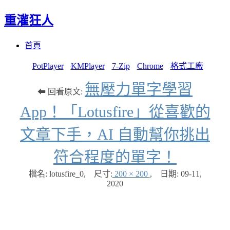
重灌狂人
Menu
Skip
首頁
to
content
PotPlayer
KMPlayer
7-Zip
Chrome
格式工廠
無壓力單字學習
⬅ 回看原文:
App！「Lotusfire」從喜歡的
文章下手，AI 自動幫你挑出
符合程度的單字！
檔名: lotusfire_0
,
尺寸:
200 × 200
,
日期:
09-11,
2020