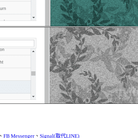
、
FB Messenger
、
Signal(取代LINE)