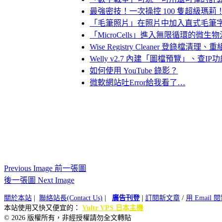
最強密技！一次操控 100 隻超級瑪莉
「毛筆照片」在照片中加入直式毛筆
「MicroCells」進入無限循環的微生
Wise Registry Cleaner 登
Welly v2.7 內建「圖檔預覽」、查I
如何使用 YouTube 錄影？
微軟網站吐Error給我看了…
Previous Image 前一張圖
後一張圖 Next Image
關於本站
|
聯絡站長(Contact Us)
|
廣告刊登
|
訂閱新文章
/
用 Email
本站使用又快又便宜的：
Vultr VPS 日本主機
© 2026 版權所有，非經授權請勿全文轉貼