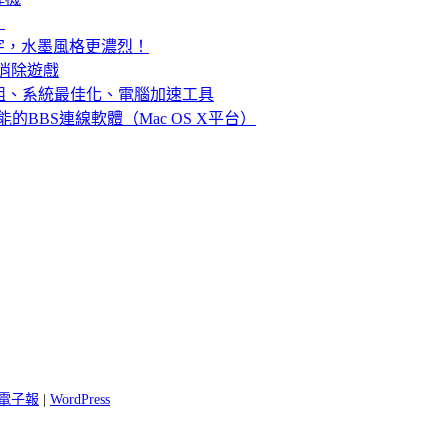
！
字，水墨風格更濃烈！
物消除遊戲
錄檔清理、重組、系統最佳化、電腦加速工具
P功能的BBS連線軟體（Mac OS X平台）
 閱電子報
|
WordPress