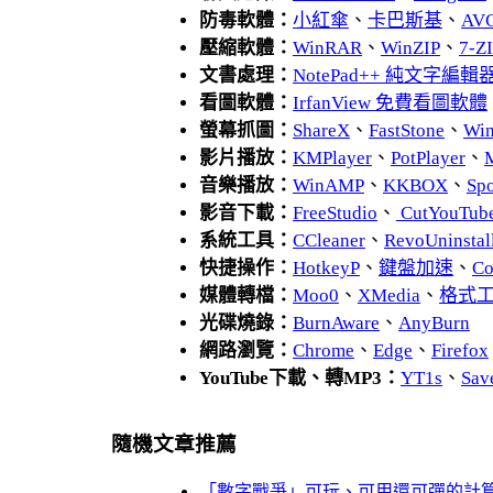
防毒軟體：
小紅傘
、
卡巴斯基
、
AV
壓縮軟體：
WinRAR
、
WinZIP
、
7-
文書處理：
NotePad++ 純文字編輯
看圖軟體：
IrfanView 免費看圖軟體
螢幕抓圖：
ShareX
、
FastStone
、
Wi
影片播放：
KMPlayer
、
PotPlayer
、
音樂播放：
WinAMP
、
KKBOX
、
Spo
影音下載：
FreeStudio
、
CutYouTub
系統工具：
CCleaner
、
RevoUnins
快捷操作：
HotkeyP
、
鍵盤加速
、
Co
媒體轉檔：
Moo0
、
XMedia
、
格式
光碟燒錄：
BurnAware
、
AnyBurn
網路瀏覽：
Chrome
、
Edge
、
Firefox
YouTube下載、轉MP3：
YT1s
、
Sav
隨機文章推薦
「數字戰爭」可玩、可用還可彈的計