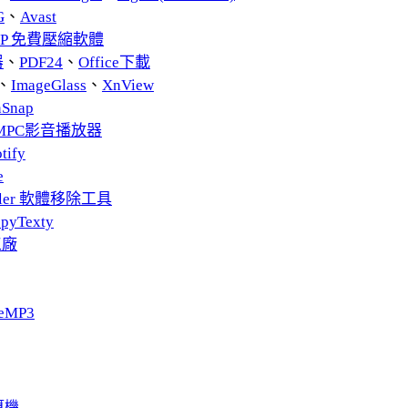
G
、
Avast
ZIP 免費壓縮軟體
器
、
PDF24
、
Office下載
、
ImageGlass
、
XnView
nSnap
MPC影音播放器
tify
e
taller 軟體移除工具
pyTexty
工廠
eMP3
算機