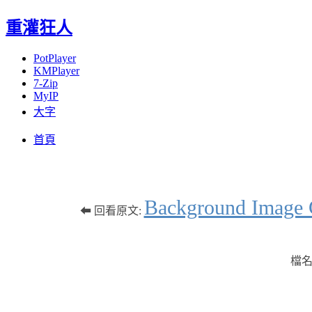
重灌狂人
PotPlayer
KMPlayer
7-Zip
MyIP
大字
Menu
Skip
首頁
to
content
Background 
⬅ 回看原文:
檔名: 