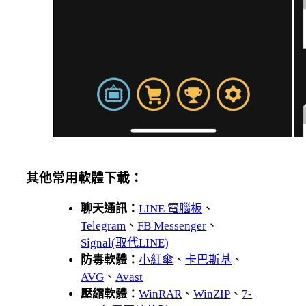
其他常用軟體下載：
聊天通訊：
LINE 電腦板
、
Telegram
、
FB Messenger
、
Signal(取代LINE)
防毒軟體：
小紅傘
、
卡巴斯基
、
AVG
、
Avast
壓縮軟體：
WinRAR
、
WinZIP
、
7-