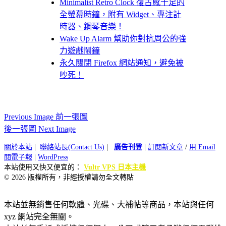
Minimalist Retro Clock 復古感十足的
全螢幕時鐘，附有 Widget、專注計
時器、鋼琴音樂！
Wake Up Alarm 幫助你對抗周公的強
力遊戲鬧鐘
永久關閉 Firefox 網站通知，避免被
吵死！
Previous Image 前一張圖
後一張圖 Next Image
關於本站
|
聯絡站長(Contact Us)
|
廣告刊登
|
訂閱新文章
/
用 Email
閱電子報
|
WordPress
本站使用又快又便宜的：
Vultr VPS 日本主機
© 2026 版權所有，非經授權請勿全文轉貼
本站並無銷售任何軟體、光碟、大補帖等商品，本站與任何
xyz 網站完全無關。