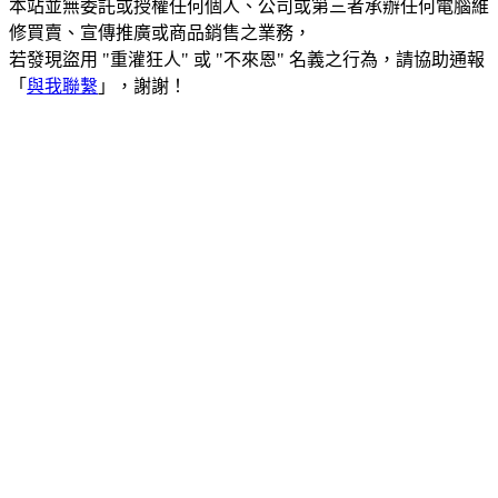
本站並無委託或授權任何個人、公司或第三者承辦任何電腦維
修買賣、宣傳推廣或商品銷售之業務，
若發現盜用 "重灌狂人" 或 "不來恩" 名義之行為，請協助通報
「
與我聯繫
」，謝謝！