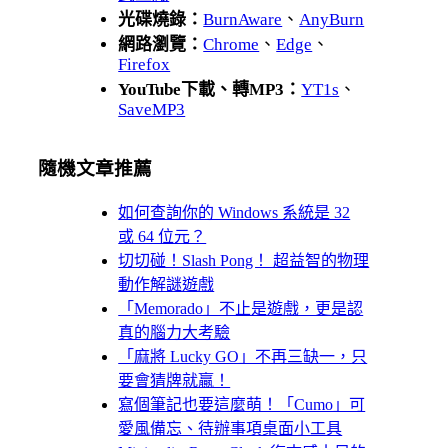
光碟燒錄：
BurnAware
、
AnyBurn
網路瀏覽：
Chrome
、
Edge
、
Firefox
YouTube下載、轉MP3：
YT1s
、
SaveMP3
隨機文章推薦
如何查詢你的 Windows 系統是 32
或 64 位元？
切切碰！Slash Pong！ 超益智的物理
動作解謎遊戲
「Memorado」不止是遊戲，更是認
真的腦力大考驗
「麻將 Lucky GO」不再三缺一，只
要會猜牌就贏！
寫個筆記也要這麼萌！「Cumo」可
愛風備忘、待辦事項桌面小工具