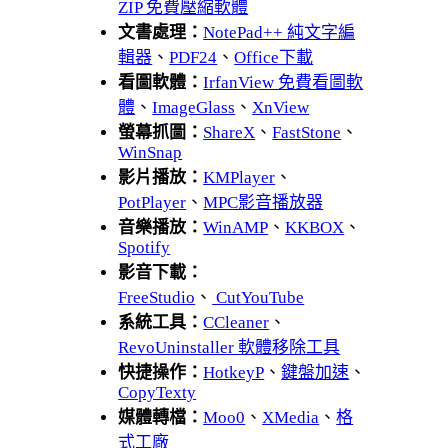
ZIP 免費壓縮軟體
文書處理：
NotePad++ 純文字編
輯器
、
PDF24
、
Office下載
看圖軟體：
IrfanView 免費看圖軟
體
、
ImageGlass
、
XnView
螢幕抓圖：
ShareX
、
FastStone
、
WinSnap
影片播放：
KMPlayer
、
PotPlayer
、
MPC影音播放器
音樂播放：
WinAMP
、
KKBOX
、
Spotify
影音下載：
FreeStudio
、
CutYouTube
系統工具：
CCleaner
、
RevoUninstaller 軟體移除工具
快捷操作：
HotkeyP
、
鍵盤加速
、
CopyTexty
媒體轉檔：
Moo0
、
XMedia
、
格
式工廠