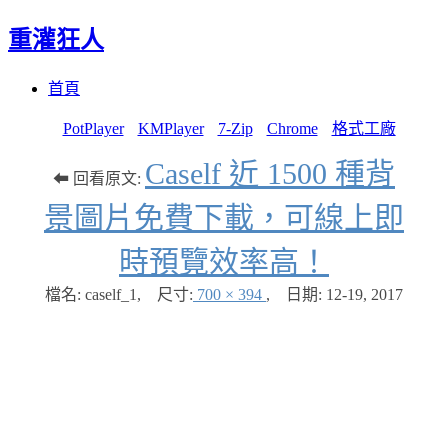
重灌狂人
Menu
Skip
首頁
to
content
PotPlayer
KMPlayer
7-Zip
Chrome
格式工廠
Caself 近 1500 種背
⬅ 回看原文:
景圖片免費下載，可線上即
時預覽效率高！
檔名: caself_1
,
尺寸:
700 × 394
,
日期:
12-19, 2017