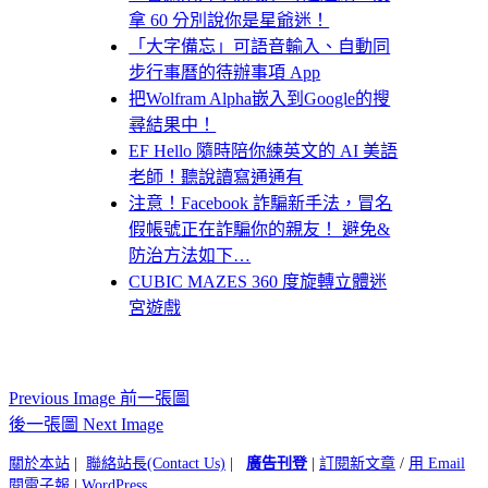
拿 60 分別說你是星爺迷！
「大字備忘」可語音輸入、自動同
步行事曆的待辦事項 App
把Wolfram Alpha嵌入到Google的搜
尋結果中！
EF Hello 隨時陪你練英文的 AI 美語
老師！聽說讀寫通通有
注意！Facebook 詐騙新手法，冒名
假帳號正在詐騙你的親友！ 避免&
防治方法如下…
CUBIC MAZES 360 度旋轉立體迷
宮遊戲
Previous Image 前一張圖
後一張圖 Next Image
關於本站
|
聯絡站長(Contact Us)
|
廣告刊登
|
訂閱新文章
/
用 Email
閱電子報
|
WordPress