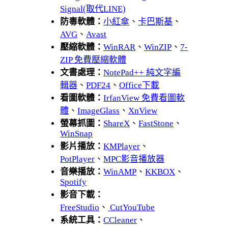
Signal(取代LINE)
防毒軟體：
小紅傘
、
卡巴斯基
、
AVG
、
Avast
壓縮軟體：
WinRAR
、
WinZIP
、
7-
ZIP 免費壓縮軟體
文書處理：
NotePad++ 純文字編
輯器
、
PDF24
、
Office下載
看圖軟體：
IrfanView 免費看圖軟
體
、
ImageGlass
、
XnView
螢幕抓圖：
ShareX
、
FastStone
、
WinSnap
影片播放：
KMPlayer
、
PotPlayer
、
MPC影音播放器
音樂播放：
WinAMP
、
KKBOX
、
Spotify
影音下載：
FreeStudio
、
CutYouTube
系統工具：
CCleaner
、