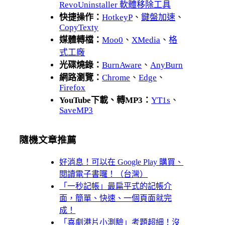
RevoUninstaller 軟體移除工具
快捷操作：
HotkeyP
、
鍵盤加速
、
CopyTexty
媒體轉檔：
Moo0
、
XMedia
、
格
式工廠
光碟燒錄：
BurnAware
、
AnyBurn
網路瀏覽：
Chrome
、
Edge
、
Firefox
YouTube下載、轉MP3：
YT1s
、
SaveMP3
隨機文章推薦
好消息！可以在 Google Play 購買、
閱讀電子書囉！（台灣）
「一秒記帳」最扁平式的記帳介
面，簡單、快速、一個頁面就完
成！
「喜劇港片小測驗」考題超細！沒