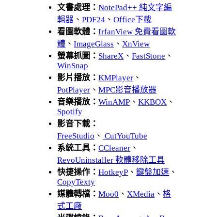
文書處理：
NotePad++ 純文字編
輯器
、
PDF24
、
Office下載
看圖軟體：
IrfanView 免費看圖軟
體
、
ImageGlass
、
XnView
螢幕抓圖：
ShareX
、
FastStone
、
WinSnap
影片播放：
KMPlayer
、
PotPlayer
、
MPC影音播放器
音樂播放：
WinAMP
、
KKBOX
、
Spotify
影音下載：
FreeStudio
、
CutYouTube
系統工具：
CCleaner
、
RevoUninstaller 軟體移除工具
快捷操作：
HotkeyP
、
鍵盤加速
、
CopyTexty
媒體轉檔：
Moo0
、
XMedia
、
格
式工廠