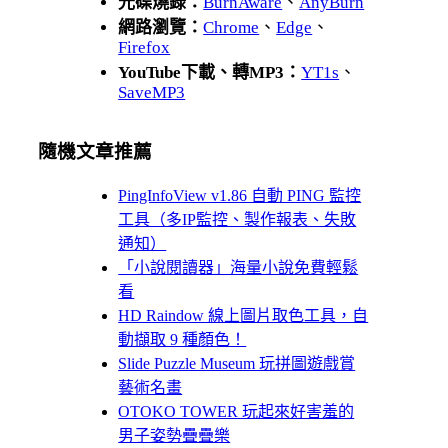
光碟燒錄：
BurnAware
、
AnyBurn
網路瀏覽：
Chrome
、
Edge
、
Firefox
YouTube下載、轉MP3：
YT1s
、
SaveMP3
隨機文章推薦
PingInfoView v1.86 自動 PING 監控
工具（多IP監控、製作報表、失敗
通知）
「小說閱讀器」海量小說免費輕鬆
看
HD Raindow 線上圖片取色工具，自
動擷取 9 種顏色！
Slide Puzzle Museum 玩拼圖遊戲賞
藝術名畫
OTOKO TOWER 玩起來好害羞的
男子姿勢疊疊樂