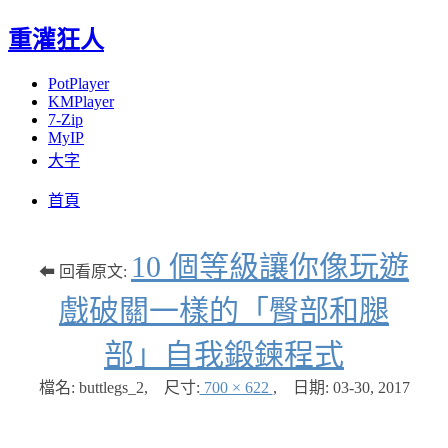
重灌狂人
PotPlayer
KMPlayer
7-Zip
MyIP
大字
Menu
Skip
首頁
to
content
10 個等級讓你像玩遊
⬅ 回看原文:
戲破關一樣的「臀部和腿
部」自我鍛鍊程式
檔名: buttlegs_2
,
尺寸:
700 × 622
,
日期:
03-30, 2017