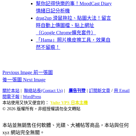
幫你記得快樂的事！MoodCast Diary
情緒日記分析機
drag2up 滑鼠拖拉、貼圖大法！留言
時自動上傳圖檔、貼上網址
（Google Chrome擴充套件）
「Hama」照片橡皮擦工具，效果自
然不留痕！
Previous Image 前一張圖
後一張圖 Next Image
關於本站
|
聯絡站長(Contact Us)
|
廣告刊登
|
訂閱新文章
/
用 Email
閱電子報
|
WordPress
本站使用又快又便宜的：
Vultr VPS 日本主機
© 2026 版權所有，非經授權請勿全文轉貼
本站並無銷售任何軟體、光碟、大補帖等商品，本站與任何
xyz 網站完全無關。