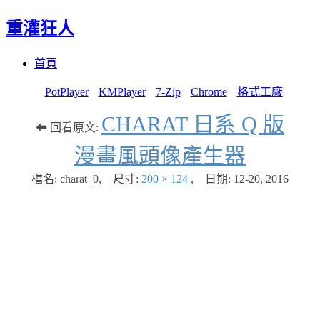
重灌狂人
Menu
Skip
首頁
to
content
PotPlayer
KMPlayer
7-Zip
Chrome
格式工廠
CHARAT 日系 Q 版
⬅ 回看原文:
漫畫風頭像產生器
檔名: charat_0
,
尺寸:
200 × 124
,
日期:
12-20, 2016