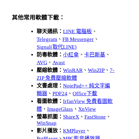
其他常用軟體下載：
聊天通訊：
LINE 電腦板
、
Telegram
、
FB Messenger
、
Signal(取代LINE)
防毒軟體：
小紅傘
、
卡巴斯基
、
AVG
、
Avast
壓縮軟體：
WinRAR
、
WinZIP
、
7-
ZIP 免費壓縮軟體
文書處理：
NotePad++ 純文字編
輯器
、
PDF24
、
Office下載
看圖軟體：
IrfanView 免費看圖軟
體
、
ImageGlass
、
XnView
螢幕抓圖：
ShareX
、
FastStone
、
WinSnap
影片播放：
KMPlayer
、
PotPlayer
、
MPC影音播放器