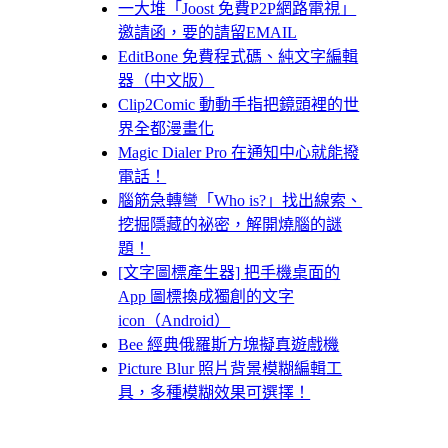
一大堆「Joost 免費P2P網路電視」
邀請函，要的請留EMAIL
EditBone 免費程式碼、純文字編輯
器（中文版）
Clip2Comic 動動手指把鏡頭裡的世
界全都漫畫化
Magic Dialer Pro 在通知中心就能撥
電話！
腦筋急轉彎「Who is?」找出線索、
挖掘隱藏的祕密，解開燒腦的謎
題！
[文字圖標產生器] 把手機桌面的
App 圖標換成獨創的文字
icon（Android）
Bee 經典俄羅斯方塊擬真遊戲機
Picture Blur 照片背景模糊編輯工
具，多種模糊效果可選擇！