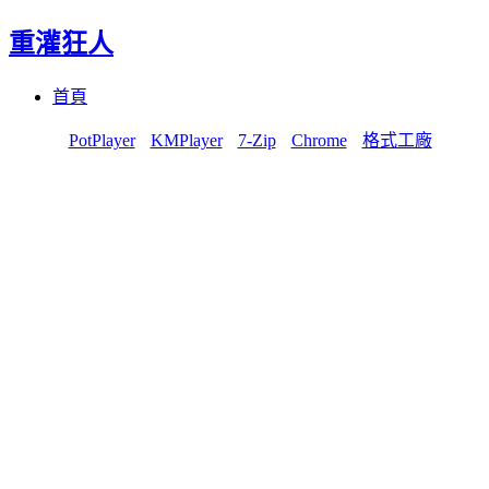
重灌狂人
Menu
Skip
首頁
to
content
PotPlayer
KMPlayer
7-Zip
Chrome
格式工廠