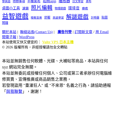
播放器
拍照app
待辦事項
手機桌布
學英語
日文學習
桌布
照片編輯
桌面小工具
環境音
濾鏡
療癒
物理遊戲
益智遊戲
解謎遊戲
舒壓
貼圖
計時器
睡眠音樂
英語學習
鬧鐘
關於本站
|
聯絡站長(Contact Us)
|
廣告刊登
|
訂閱新文章
/
用 Email
閱電子報
|
WordPress
本站使用又快又便宜的：
Vultr VPS 日本主機
© 2026 版權所有，非經授權請勿全文轉貼
本站並無銷售任何軟體、光碟、大補帖等商品，本站與任何
xyz 網站完全無關。
本站並無委託或授權任何個人、公司或第三者承辦任何電腦維
修買賣、宣傳推廣或商品銷售之業務，
若發現盜用 "重灌狂人" 或 "不來恩" 名義之行為，請協助通報
「
與我聯繫
」，謝謝！