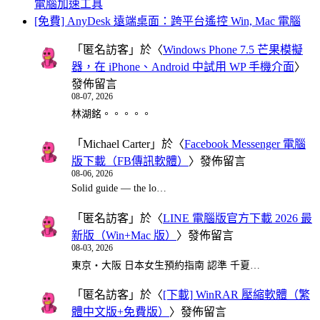
電腦加速工具
[免費] AnyDesk 遠端桌面：跨平台遙控 Win, Mac 電腦
「
匿名訪客
」於〈
Windows Phone 7.5 芒果模擬
器，在 iPhone、Android 中試用 WP 手機介面
〉
發佈留言
08-07, 2026
林湖銘。。。。。
「
Michael Carter
」於〈
Facebook Messenger 電腦
版下載（FB傳訊軟體）
〉發佈留言
08-06, 2026
Solid guide — the lo…
「
匿名訪客
」於〈
LINE 電腦版官方下載 2026 最
新版（Win+Mac 版）
〉發佈留言
08-03, 2026
東京・大阪 日本女生預約指南 認準 千夏…
「
匿名訪客
」於〈
[下載] WinRAR 壓縮軟體（繁
體中文版+免費版）
〉發佈留言