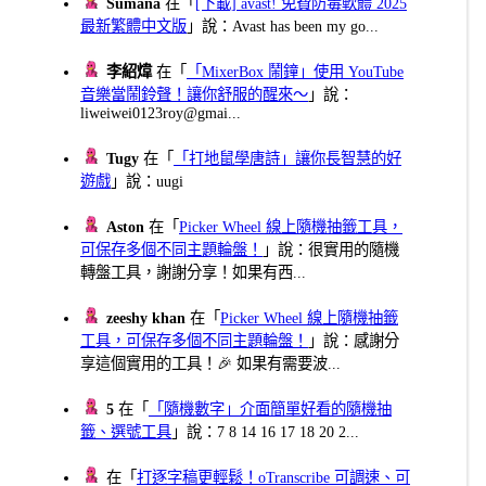
Sumana
在「
[下載] avast! 免費防毒軟體 2025
最新繁體中文版
」說：Avast has been my go...
李紹煒
在「
「MixerBox 鬧鐘」使用 YouTube
音樂當鬧鈴聲！讓你舒服的醒來～
」說：
liweiwei0123roy@gmai...
Tugy
在「
「打地鼠學唐詩」讓你長智慧的好
遊戲
」說：uugi
Aston
在「
Picker Wheel 線上隨機抽籤工具，
可保存多個不同主題輪盤！
」說：很實用的隨機
轉盤工具，謝謝分享！如果有西...
zeeshy khan
在「
Picker Wheel 線上隨機抽籤
工具，可保存多個不同主題輪盤！
」說：感謝分
享這個實用的工具！🎉 如果有需要波...
5
在「
「隨機數字」介面簡單好看的隨機抽
籤、選號工具
」說：7 8 14 16 17 18 20 2...
在「
打逐字稿更輕鬆！oTranscribe 可調速、可