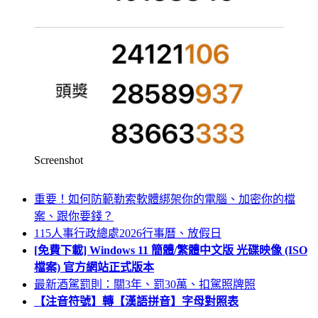
Screenshot
重要！如何防範勒索軟體綁架你的電腦、加密你的檔
案、跟你要錢？
115人事行政總處2026行事曆、放假日
[免費下載] Windows 11 簡體/繁體中文版 光碟映像 (ISO
檔案) 官方網站正式版本
最新酒駕罰則：關3年、罰30萬、扣駕照牌照
【注音符號】轉【漢語拼音】字母對照表