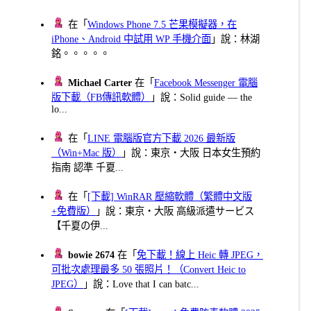
在「
Windows Phone 7.5 芒果模擬器，在
iPhone、Android 中試用 WP 手機介面
」說：林湖
銘。。。。。
Michael Carter
在「
Facebook Messenger 電腦
版下載（FB傳訊軟體）
」說：Solid guide — the
lo...
在「
LINE 電腦版官方下載 2026 最新版
（Win+Mac 版）
」說：東京・大阪 日本女生預約
指南 認準 千夏...
在「
[下載] WinRAR 壓縮軟體（繁體中文版
+免費版）
」說：東京・大阪 高級派遣サービス
【千夏の伊...
bowie 2674
在「
免下載！線上 Heic 轉 JPEG，
可批次處理最多 50 張照片！（Convert Heic to
JPEG）
」說：Love that I can batc...