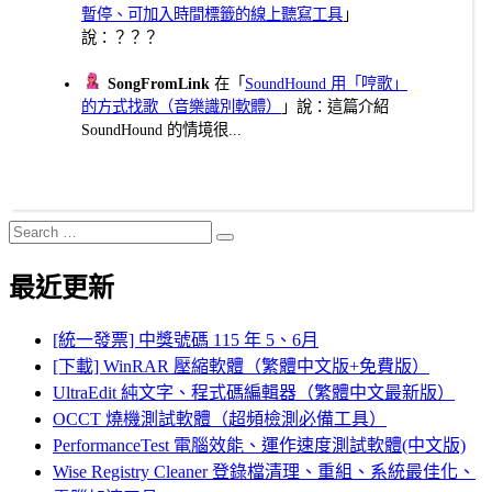
暫停、可加入時間標籤的線上聽寫工具
」
說：？？？
SongFromLink
在「
SoundHound 用「哼歌」
的方式找歌（音樂識別軟體）
」說：這篇介紹
SoundHound 的情境很...
Search
Search
for:
最近更新
[統一發票] 中獎號碼 115 年 5、6月
[下載] WinRAR 壓縮軟體（繁體中文版+免費版）
UltraEdit 純文字、程式碼編輯器（繁體中文最新版）
OCCT 燒機測試軟體（超頻檢測必備工具）
PerformanceTest 電腦效能、運作速度測試軟體(中文版)
Wise Registry Cleaner 登錄檔清理、重組、系統最佳化、