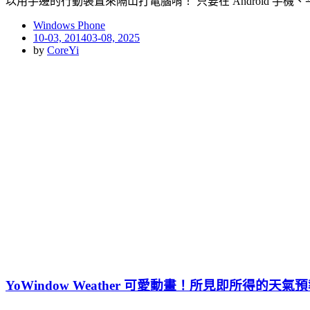
以用手邊的行動裝置來隔山打電腦唷！ 只要在 Android 手機、
Windows Phone
Posted
10-03, 2014
03-08, 2025
on
by
CoreYi
YoWindow Weather 可愛動畫！所見即所得的天氣