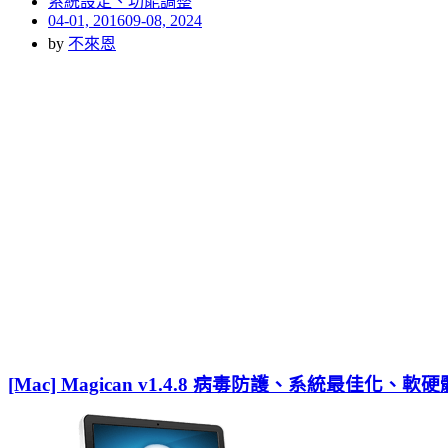
系統設定、功能調整
Posted
04-01, 2016
09-08, 2024
on
by
不來恩
[Mac] Magican v1.4.8 病毒防護、系統最佳化