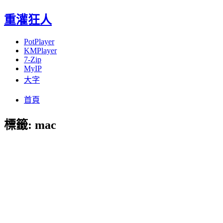
重灌狂人
PotPlayer
KMPlayer
7-Zip
MyIP
大字
Menu
Skip
首頁
to
content
標籤:
mac