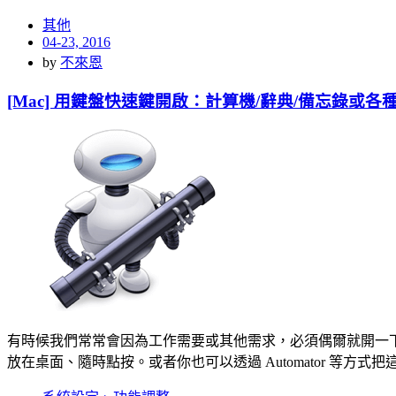
其他
Posted
04-23, 2016
on
by
不來恩
[Mac] 用鍵盤快速鍵開啟：計算機/辭典/備忘錄或各種
有時候我們常常會因為工作需要或其他需求，必須偶爾就開一
放在桌面、隨時點按。或者你也可以透過 Automator 等方式