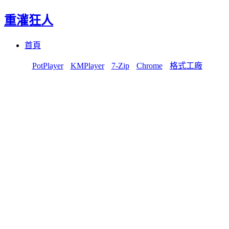
重灌狂人
Menu
Skip
首頁
to
content
PotPlayer
KMPlayer
7-Zip
Chrome
格式工廠