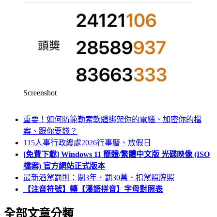
Screenshot
重要！如何防範勒索軟體綁架你的電腦、加密你的檔
案、跟你要錢？
115人事行政總處2026行事曆、放假日
[免費下載] Windows 11 簡體/繁體中文版 光碟映像 (ISO
檔案) 官方網站正式版本
最新酒駕罰則：關3年、罰30萬、扣駕照牌照
【注音符號】轉【漢語拼音】字母對照表
全部文章分類