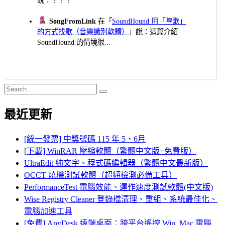
SongFromLink
在「
SoundHound 用「哼歌」
的方式找歌（音樂識別軟體）
」說：這篇介紹
SoundHound 的情境很...
Search
Search
for:
最近更新
[統一發票] 中獎號碼 115 年 5、6月
[下載] WinRAR 壓縮軟體（繁體中文版+免費版）
UltraEdit 純文字、程式碼編輯器（繁體中文最新版）
OCCT 燒機測試軟體（超頻檢測必備工具）
PerformanceTest 電腦效能、運作速度測試軟體(中文版)
Wise Registry Cleaner 登錄檔清理、重組、系統最佳化、
電腦加速工具
[免費] AnyDesk 遠端桌面：跨平台遙控 Win, Mac 電腦