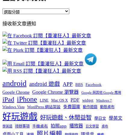
全
部
接收新文章通知
文
章
分
類
android
android 遊戲
APP
BBS
Facebook
Google Chrome 瀏覽器
Google Chrome
Google 與其他 Google 應用
iPhone
iPad
PDF
widget
LINE
Mac OS X
Windows 7
免費圖庫
Windows Vista
WordPress 網站架設
動作遊戲
動態桌布
好玩遊戲
好玩遊戲、休閒益智
學英文
學日文
播放器
拍照app
待辦事項
手機桌布
學英語
日文學習
桌布
照片編輯
桌面小工具
環境音
濾鏡
療癒
物理遊戲