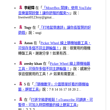
李紹煒
在「
「MixerBox 鬧鐘」使用 YouTube
音樂當鬧鈴聲！讓你舒服的醒來～
」說：
liweiwei0123roy@gmai...
Tugy
在「
「打地鼠學唐詩」讓你長智慧的好
遊戲
」說：uugi
Aston
在「
Picker Wheel 線上隨機抽籤工具，
可保存多個不同主題輪盤！
」說：很實用的隨機
轉盤工具，謝謝分享！如果有西...
zeeshy khan
在「
Picker Wheel 線上隨機抽籤
工具，可保存多個不同主題輪盤！
」說：感謝分
享這個實用的工具！🎉 如果有需要波...
5
在「
「隨機數字」介面簡單好看的隨機抽
籤、選號工具
」說：7 8 14 16 17 18 20 2...
在「
打逐字稿更輕鬆！oTranscribe 可調速、可
暫停、可加入時間標籤的線上聽寫工具
」
說：？？？