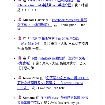
在「
Windows Phone 7.5 芒果模擬器，在
iPhone、Android 中試用 WP 手機介面
」說：林湖
銘。。。。。
Michael Carter
在「
Facebook Messenger 電腦
版下載（FB傳訊軟體）
」說：Solid guide — the
lo...
在「
LINE 電腦版官方下載 2026 最新版
（Win+Mac 版）
」說：東京・大阪 日本女生預約
指南 認準 千夏...
在「
[下載] WinRAR 壓縮軟體（繁體中文版
+免費版）
」說：東京・大阪 高級派遣サービス
【千夏の伊...
bowie 2674
在「
免下載！線上 Heic 轉 JPEG，
可批次處理最多 50 張照片！（Convert Heic to
JPEG）
」說：Love that I can batc...
Sumana
在「
[下載] avast! 免費防毒軟體 2025
最新繁體中文版
」說：Avast has been my go...