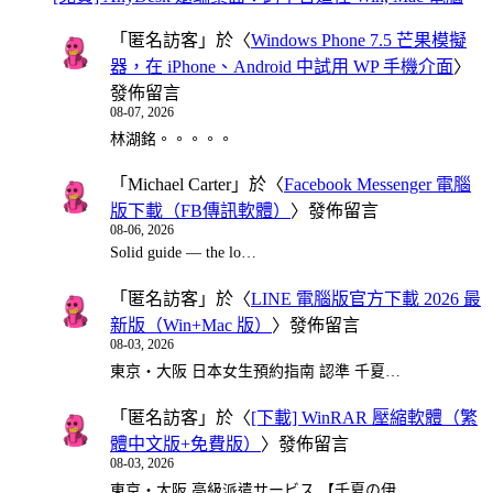
「
匿名訪客
」於〈
Windows Phone 7.5 芒果模擬
器，在 iPhone、Android 中試用 WP 手機介面
〉
發佈留言
08-07, 2026
林湖銘。。。。。
「
Michael Carter
」於〈
Facebook Messenger 電腦
版下載（FB傳訊軟體）
〉發佈留言
08-06, 2026
Solid guide — the lo…
「
匿名訪客
」於〈
LINE 電腦版官方下載 2026 最
新版（Win+Mac 版）
〉發佈留言
08-03, 2026
東京・大阪 日本女生預約指南 認準 千夏…
「
匿名訪客
」於〈
[下載] WinRAR 壓縮軟體（繁
體中文版+免費版）
〉發佈留言
08-03, 2026
東京・大阪 高級派遣サービス 【千夏の伊…