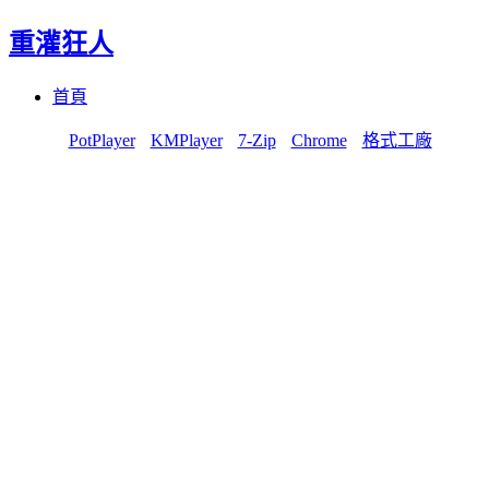
重灌狂人
Menu
Skip
首頁
to
content
PotPlayer
KMPlayer
7-Zip
Chrome
格式工廠