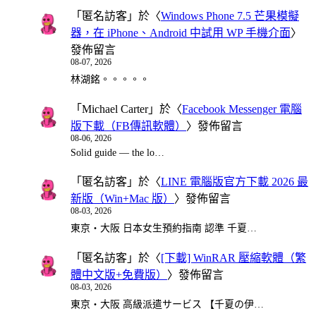
「
匿名訪客
」於〈
Windows Phone 7.5 芒果模擬
器，在 iPhone、Android 中試用 WP 手機介面
〉
發佈留言
08-07, 2026
林湖銘。。。。。
「
Michael Carter
」於〈
Facebook Messenger 電腦
版下載（FB傳訊軟體）
〉發佈留言
08-06, 2026
Solid guide — the lo…
「
匿名訪客
」於〈
LINE 電腦版官方下載 2026 最
新版（Win+Mac 版）
〉發佈留言
08-03, 2026
東京・大阪 日本女生預約指南 認準 千夏…
「
匿名訪客
」於〈
[下載] WinRAR 壓縮軟體（繁
體中文版+免費版）
〉發佈留言
08-03, 2026
東京・大阪 高級派遣サービス 【千夏の伊…