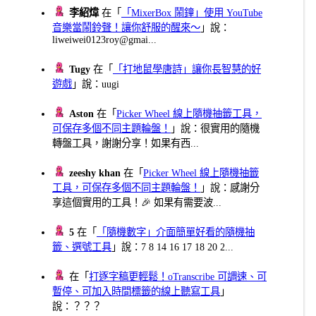
李紹煒
在「
「MixerBox 鬧鐘」使用 YouTube
音樂當鬧鈴聲！讓你舒服的醒來～
」說：
liweiwei0123roy@gmai...
Tugy
在「
「打地鼠學唐詩」讓你長智慧的好
遊戲
」說：uugi
Aston
在「
Picker Wheel 線上隨機抽籤工具，
可保存多個不同主題輪盤！
」說：很實用的隨機
轉盤工具，謝謝分享！如果有西...
zeeshy khan
在「
Picker Wheel 線上隨機抽籤
工具，可保存多個不同主題輪盤！
」說：感謝分
享這個實用的工具！🎉 如果有需要波...
5
在「
「隨機數字」介面簡單好看的隨機抽
籤、選號工具
」說：7 8 14 16 17 18 20 2...
在「
打逐字稿更輕鬆！oTranscribe 可調速、可
暫停、可加入時間標籤的線上聽寫工具
」
說：？？？