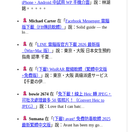
iPhone、Android 中試用 WP 手機介面
」說：林湖
銘。。。。。
Michael Carter
在「
Facebook Messenger 電腦
版下載（FB傳訊軟體）
」說：Solid guide — the
lo...
在「
LINE 電腦版官方下載 2026 最新版
（Win+Mac 版）
」說：東京・大阪 日本女生預約
指南 認準 千夏...
在「
[下載] WinRAR 壓縮軟體（繁體中文版
+免費版）
」說：東京・大阪 高級派遣サービス
【千夏の伊...
bowie 2674
在「
免下載！線上 Heic 轉 JPEG，
可批次處理最多 50 張照片！（Convert Heic to
JPEG）
」說：Love that I can batc...
Sumana
在「
[下載] avast! 免費防毒軟體 2025
最新繁體中文版
」說：Avast has been my go...