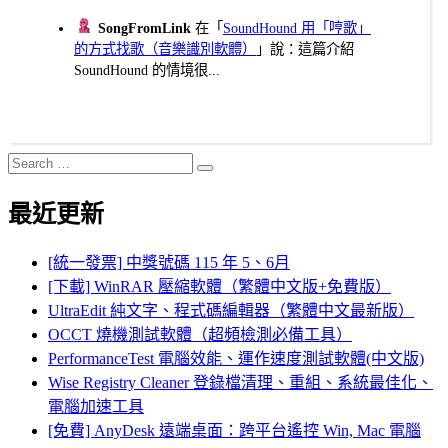
SongFromLink
在「
SoundHound 用「哼歌」
的方式找歌（音樂識別軟體）
」說：這篇介紹
SoundHound 的情境很...
Search
Search
for:
最近更新
[統一發票] 中獎號碼 115 年 5、6月
[下載] WinRAR 壓縮軟體（繁體中文版+免費版）
UltraEdit 純文字、程式碼編輯器（繁體中文最新版）
OCCT 燒機測試軟體（超頻檢測必備工具）
PerformanceTest 電腦效能、運作速度測試軟體(中文版)
Wise Registry Cleaner 登錄檔清理、重組、系統最佳化、
電腦加速工具
[免費] AnyDesk 遠端桌面：跨平台遙控 Win, Mac 電腦