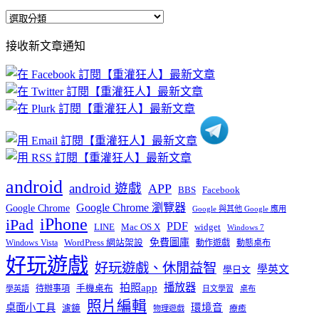
全
部
接收新文章通知
文
章
分
類
android
android 遊戲
APP
BBS
Facebook
Google Chrome 瀏覽器
Google Chrome
Google 與其他 Google 應用
iPhone
iPad
PDF
widget
LINE
Mac OS X
Windows 7
免費圖庫
Windows Vista
WordPress 網站架設
動作遊戲
動態桌布
好玩遊戲
好玩遊戲、休閒益智
學英文
學日文
播放器
拍照app
待辦事項
手機桌布
學英語
日文學習
桌布
照片編輯
桌面小工具
環境音
濾鏡
療癒
物理遊戲