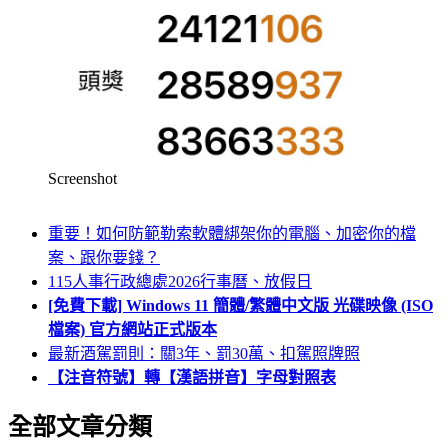
Screenshot
重要！如何防範勒索軟體綁架你的電腦、加密你的檔
案、跟你要錢？
115人事行政總處2026行事曆、放假日
[免費下載] Windows 11 簡體/繁體中文版 光碟映像 (ISO
檔案) 官方網站正式版本
最新酒駕罰則：關3年、罰30萬、扣駕照牌照
【注音符號】轉【漢語拼音】字母對照表
全部文章分類