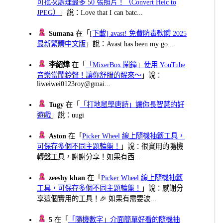
可批次處理最多 50 張照片！（Convert Heic to
JPEG）
」說：Love that I can batc...
Sumana
在「
[下載] avast! 免費防毒軟體 2025
最新繁體中文版
」說：Avast has been my go...
李紹煒
在「
「MixerBox 鬧鐘」使用 YouTube
音樂當鬧鈴聲！讓你舒服的醒來～
」說：
liweiwei0123roy@gmai...
Tugy
在「
「打地鼠學唐詩」讓你長智慧的好
遊戲
」說：uugi
Aston
在「
Picker Wheel 線上隨機抽籤工具，
可保存多個不同主題輪盤！
」說：很實用的隨機
轉盤工具，謝謝分享！如果有西...
zeeshy khan
在「
Picker Wheel 線上隨機抽籤
工具，可保存多個不同主題輪盤！
」說：感謝分
享這個實用的工具！🎉 如果有需要波...
5
在「
「隨機數字」介面簡單好看的隨機抽