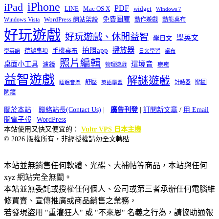
iPhone
iPad
PDF
widget
LINE
Mac OS X
Windows 7
免費圖庫
Windows Vista
WordPress 網站架設
動作遊戲
動態桌布
好玩遊戲
好玩遊戲、休閒益智
學英文
學日文
播放器
拍照app
待辦事項
手機桌布
學英語
日文學習
桌布
照片編輯
桌面小工具
環境音
濾鏡
療癒
物理遊戲
益智遊戲
解謎遊戲
舒壓
貼圖
計時器
睡眠音樂
英語學習
鬧鐘
關於本站
|
聯絡站長(Contact Us)
|
廣告刊登
|
訂閱新文章
/
用 Email
閱電子報
|
WordPress
本站使用又快又便宜的：
Vultr VPS 日本主機
© 2026 版權所有，非經授權請勿全文轉貼
本站並無銷售任何軟體、光碟、大補帖等商品，本站與任何
xyz 網站完全無關。
本站並無委託或授權任何個人、公司或第三者承辦任何電腦維
修買賣、宣傳推廣或商品銷售之業務，
若發現盜用 "重灌狂人" 或 "不來恩" 名義之行為，請協助通報