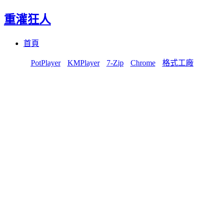
重灌狂人
Menu
Skip
首頁
to
content
PotPlayer
KMPlayer
7-Zip
Chrome
格式工廠