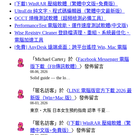
[下載] WinRAR 壓縮軟體（繁體中文版+免費版）
UltraEdit 純文字、程式碼編輯器（繁體中文最新版）
OCCT 燒機測試軟體（超頻檢測必備工具）
PerformanceTest 電腦效能、運作速度測試軟體(中文版)
Wise Registry Cleaner 登錄檔清理、重組、系統最佳化、
電腦加速工具
[免費] AnyDesk 遠端桌面：跨平台遙控 Win, Mac 電腦
「
Michael Carter
」於〈
Facebook Messenger 電腦
版下載（FB傳訊軟體）
〉發佈留言
08-06, 2026
Solid guide — the lo…
「
匿名訪客
」於〈
LINE 電腦版官方下載 2026 最
新版（Win+Mac 版）
〉發佈留言
08-03, 2026
東京・大阪 日本女生預約指南 認準 千夏…
「
匿名訪客
」於〈
[下載] WinRAR 壓縮軟體（繁
體中文版+免費版）
〉發佈留言