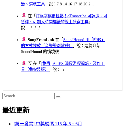
籤、選號工具
」說：7 8 14 16 17 18 20 2...
在「
打逐字稿更輕鬆！oTranscribe 可調速、可
暫停、可加入時間標籤的線上聽寫工具
」
說：？？？
SongFromLink
在「
SoundHound 用「哼歌」
的方式找歌（音樂識別軟體）
」說：這篇介紹
SoundHound 的情境很...
ㄎ
在「
[免費] AniFX 滑鼠游標編輯、製作工
具（免安裝版）
」說：ㄎ
Search
Search
for:
最近更新
[統一發票] 中獎號碼 115 年 5、6月