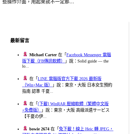
些操作介面，用起來就不一定那…
最新留言
Michael Carter
在「
Facebook Messenger 電腦
版下載（FB傳訊軟體）
」說：Solid guide — the
lo...
在「
LINE 電腦版官方下載 2026 最新版
（Win+Mac 版）
」說：東京・大阪 日本女生預約
指南 認準 千夏...
在「
[下載] WinRAR 壓縮軟體（繁體中文版
+免費版）
」說：東京・大阪 高級派遣サービス
【千夏の伊...
bowie 2674
在「
免下載！線上 Heic 轉 JPEG，