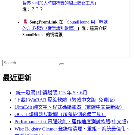
暫停、可加入時間標籤的線上聽寫工具
」
說：？？？
SongFromLink
在「
SoundHound 用「哼歌」
的方式找歌（音樂識別軟體）
」說：這篇介紹
SoundHound 的情境很...
Search
Search
for:
最近更新
[統一發票] 中獎號碼 115 年 5、6月
[下載] WinRAR 壓縮軟體（繁體中文版+免費版）
UltraEdit 純文字、程式碼編輯器（繁體中文最新版）
OCCT 燒機測試軟體（超頻檢測必備工具）
PerformanceTest 電腦效能、運作速度測試軟體(中文版)
Wise Registry Cleaner 登錄檔清理、重組、系統最佳化、