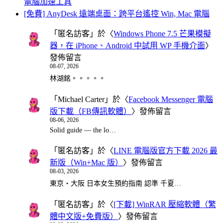
電腦加速工具
[免費] AnyDesk 遠端桌面：跨平台遙控 Win, Mac 電腦
「
匿名訪客
」於〈
Windows Phone 7.5 芒果模擬
器，在 iPhone、Android 中試用 WP 手機介面
〉
發佈留言
08-07, 2026
林湖銘。。。。。
「
Michael Carter
」於〈
Facebook Messenger 電腦
版下載（FB傳訊軟體）
〉發佈留言
08-06, 2026
Solid guide — the lo…
「
匿名訪客
」於〈
LINE 電腦版官方下載 2026 最
新版（Win+Mac 版）
〉發佈留言
08-03, 2026
東京・大阪 日本女生預約指南 認準 千夏…
「
匿名訪客
」於〈
[下載] WinRAR 壓縮軟體（繁
體中文版+免費版）
〉發佈留言