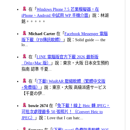
在「
Windows Phone 7.5 芒果模擬器，在
iPhone、Android 中試用 WP 手機介面
」說：林湖
銘。。。。。
Michael Carter
在「
Facebook Messenger 電腦
版下載（FB傳訊軟體）
」說：Solid guide — the
lo...
在「
LINE 電腦版官方下載 2026 最新版
（Win+Mac 版）
」說：東京・大阪 日本女生預約
指南 認準 千夏...
在「
[下載] WinRAR 壓縮軟體（繁體中文版
+免費版）
」說：東京・大阪 高級派遣サービス
【千夏の伊...
bowie 2674
在「
免下載！線上 Heic 轉 JPEG，
可批次處理最多 50 張照片！（Convert Heic to
JPEG）
」說：Love that I can batc...