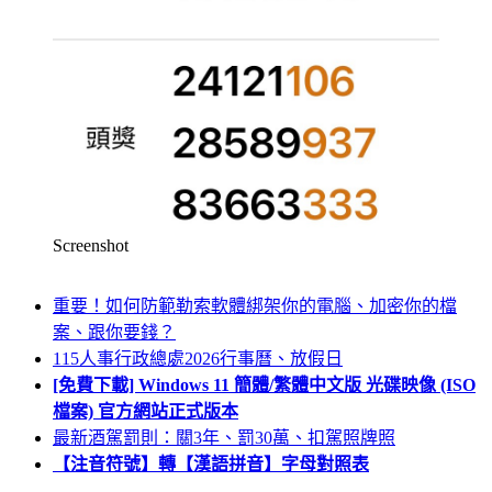
Screenshot
重要！如何防範勒索軟體綁架你的電腦、加密你的檔
案、跟你要錢？
115人事行政總處2026行事曆、放假日
[免費下載] Windows 11 簡體/繁體中文版 光碟映像 (ISO
檔案) 官方網站正式版本
最新酒駕罰則：關3年、罰30萬、扣駕照牌照
【注音符號】轉【漢語拼音】字母對照表