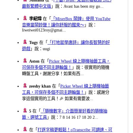
Sumana
在「
[下載] avast! 免費防毒軟體 2025
最新繁體中文版
」說：Avast has been my go...
李紹煒
在「
「MixerBox 鬧鐘」使用 YouTube
音樂當鬧鈴聲！讓你舒服的醒來～
」說：
liweiwei0123roy@gmai...
Tugy
在「
「打地鼠學唐詩」讓你長智慧的好
遊戲
」說：uugi
Aston
在「
Picker Wheel 線上隨機抽籤工具，
可保存多個不同主題輪盤！
」說：很實用的隨機
轉盤工具，謝謝分享！如果有西...
zeeshy khan
在「
Picker Wheel 線上隨機抽籤
工具，可保存多個不同主題輪盤！
」說：感謝分
享這個實用的工具！🎉 如果有需要波...
5
在「
「隨機數字」介面簡單好看的隨機抽
籤、選號工具
」說：7 8 14 16 17 18 20 2...
在「
打逐字稿更輕鬆！oTranscribe 可調速、可