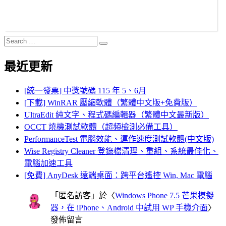
Search
Search
for:
最近更新
[統一發票] 中獎號碼 115 年 5、6月
[下載] WinRAR 壓縮軟體（繁體中文版+免費版）
UltraEdit 純文字、程式碼編輯器（繁體中文最新版）
OCCT 燒機測試軟體（超頻檢測必備工具）
PerformanceTest 電腦效能、運作速度測試軟體(中文版)
Wise Registry Cleaner 登錄檔清理、重組、系統最佳化、
電腦加速工具
[免費] AnyDesk 遠端桌面：跨平台遙控 Win, Mac 電腦
「
匿名訪客
」於〈
Windows Phone 7.5 芒果模擬
器，在 iPhone、Android 中試用 WP 手機介面
〉
發佈留言