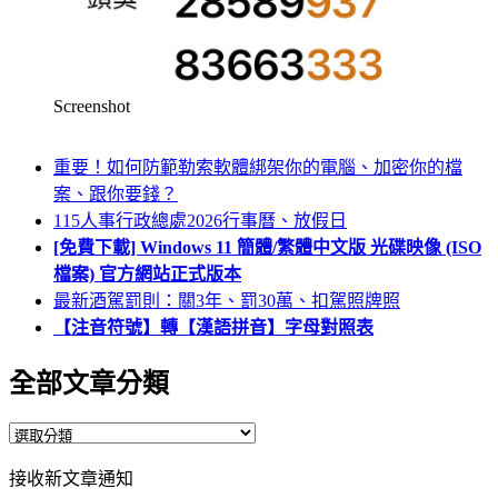
Screenshot
重要！如何防範勒索軟體綁架你的電腦、加密你的檔
案、跟你要錢？
115人事行政總處2026行事曆、放假日
[免費下載] Windows 11 簡體/繁體中文版 光碟映像 (ISO
檔案) 官方網站正式版本
最新酒駕罰則：關3年、罰30萬、扣駕照牌照
【注音符號】轉【漢語拼音】字母對照表
全部文章分類
全
部
接收新文章通知
文