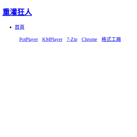
重灌狂人
Menu
Skip
首頁
to
content
PotPlayer
KMPlayer
7-Zip
Chrome
格式工廠