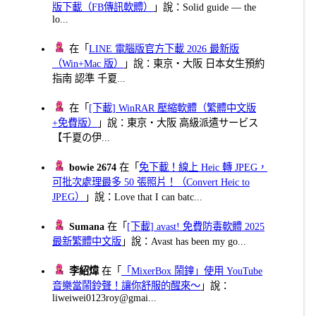
版下載（FB傳訊軟體）
」說：Solid guide — the
lo...
在「
LINE 電腦版官方下載 2026 最新版
（Win+Mac 版）
」說：東京・大阪 日本女生預約
指南 認準 千夏...
在「
[下載] WinRAR 壓縮軟體（繁體中文版
+免費版）
」說：東京・大阪 高級派遣サービス
【千夏の伊...
bowie 2674
在「
免下載！線上 Heic 轉 JPEG，
可批次處理最多 50 張照片！（Convert Heic to
JPEG）
」說：Love that I can batc...
Sumana
在「
[下載] avast! 免費防毒軟體 2025
最新繁體中文版
」說：Avast has been my go...
李紹煒
在「
「MixerBox 鬧鐘」使用 YouTube
音樂當鬧鈴聲！讓你舒服的醒來～
」說：
liweiwei0123roy@gmai...