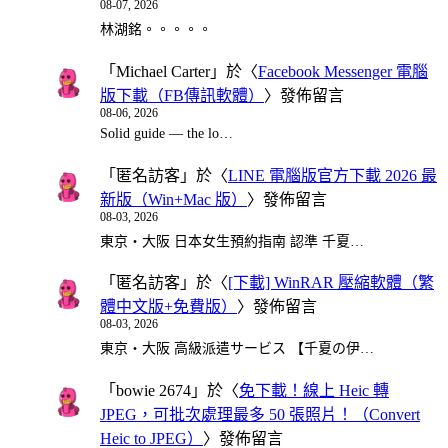
08-07, 2026
林湖銘。。。。。
「
Michael Carter
」於〈
Facebook Messenger 電腦
版下載（FB傳訊軟體）
〉發佈留言
08-06, 2026
Solid guide — the lo…
「
匿名訪客
」於〈
LINE 電腦版官方下載 2026 最
新版（Win+Mac 版）
〉發佈留言
08-03, 2026
東京・大阪 日本女生預約指南 認準 千夏…
「
匿名訪客
」於〈
[下載] WinRAR 壓縮軟體（繁
體中文版+免費版）
〉發佈留言
08-03, 2026
東京・大阪 高級派遣サービス 【千夏の伊…
「
bowie 2674
」於〈
免下載！線上 Heic 轉
JPEG，可批次處理最多 50 張照片！（Convert
Heic to JPEG）
〉發佈留言