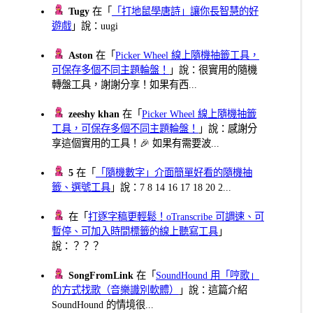
Tugy
在「
「打地鼠學唐詩」讓你長智慧的好
遊戲
」說：uugi
Aston
在「
Picker Wheel 線上隨機抽籤工具，
可保存多個不同主題輪盤！
」說：很實用的隨機
轉盤工具，謝謝分享！如果有西...
zeeshy khan
在「
Picker Wheel 線上隨機抽籤
工具，可保存多個不同主題輪盤！
」說：感謝分
享這個實用的工具！🎉 如果有需要波...
5
在「
「隨機數字」介面簡單好看的隨機抽
籤、選號工具
」說：7 8 14 16 17 18 20 2...
在「
打逐字稿更輕鬆！oTranscribe 可調速、可
暫停、可加入時間標籤的線上聽寫工具
」
說：？？？
SongFromLink
在「
SoundHound 用「哼歌」
的方式找歌（音樂識別軟體）
」說：這篇介紹
SoundHound 的情境很...