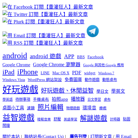
章
分
類
android
android 遊戲
APP
BBS
Facebook
Google Chrome 瀏覽器
Google Chrome
Google 與其他 Google 應用
iPhone
iPad
PDF
widget
LINE
Mac OS X
Windows 7
免費圖庫
Windows Vista
WordPress 網站架設
動作遊戲
動態桌布
好玩遊戲
好玩遊戲、休閒益智
學英文
學日文
播放器
拍照app
待辦事項
手機桌布
學英語
日文學習
桌布
照片編輯
桌面小工具
環境音
濾鏡
療癒
物理遊戲
益智遊戲
解謎遊戲
舒壓
貼圖
計時器
睡眠音樂
英語學習
鬧鐘
關於本站
|
聯絡站長(Contact Us)
|
廣告刊登
|
訂閱新文章
/
用 Email