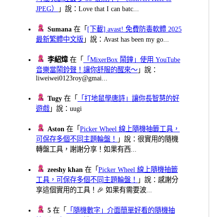
JPEG）
」說：Love that I can batc...
Sumana
在「
[下載] avast! 免費防毒軟體 2025
最新繁體中文版
」說：Avast has been my go...
李紹煒
在「
「MixerBox 鬧鐘」使用 YouTube
音樂當鬧鈴聲！讓你舒服的醒來～
」說：
liweiwei0123roy@gmai...
Tugy
在「
「打地鼠學唐詩」讓你長智慧的好
遊戲
」說：uugi
Aston
在「
Picker Wheel 線上隨機抽籤工具，
可保存多個不同主題輪盤！
」說：很實用的隨機
轉盤工具，謝謝分享！如果有西...
zeeshy khan
在「
Picker Wheel 線上隨機抽籤
工具，可保存多個不同主題輪盤！
」說：感謝分
享這個實用的工具！🎉 如果有需要波...
5
在「
「隨機數字」介面簡單好看的隨機抽