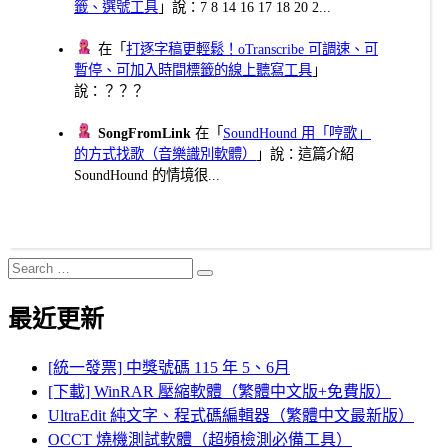
籤、選號工具
」說：7 8 14 16 17 18 20 2...
在「
打逐字稿更輕鬆！oTranscribe 可調速、可
暫停、可加入時間標籤的線上聽寫工具
」
說：？？？
SongFromLink
在「
SoundHound 用「哼歌」
的方式找歌（音樂識別軟體）
」說：這篇介紹
SoundHound 的情境很...
Search
Search
for:
最近更新
[統一發票] 中獎號碼 115 年 5、6月
[下載] WinRAR 壓縮軟體（繁體中文版+免費版）
UltraEdit 純文字、程式碼編輯器（繁體中文最新版）
OCCT 燒機測試軟體（超頻檢測必備工具）