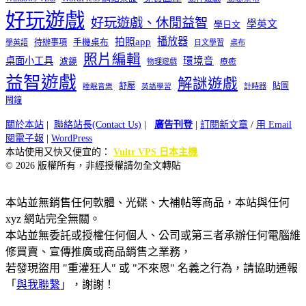
好玩遊戲
好玩遊戲、休閒益智
學英文
學日文
播放器
拍照app
待辦事項
手機桌布
學英語
日文學習
桌布
照片編輯
桌面小工具
環境音
濾鏡
療癒
物理遊戲
益智遊戲
解謎遊戲
舒壓
貼圖
計時器
睡眠音樂
英語學習
鬧鐘
關於本站
|
聯絡站長(Contact Us)
|
廣告刊登
|
訂閱新文章
/
用 Email
閱電子報
|
WordPress
本站使用又快又便宜的：
Vultr VPS 日本主機
© 2026 版權所有，非經授權請勿全文轉貼
本站並無銷售任何軟體、光碟、大補帖等商品，本站與任何
xyz 網站完全無關。
本站並無委託或授權任何個人、公司或第三者承辦任何電腦維
修買賣、宣傳推廣或商品銷售之業務，
若發現盜用 "重灌狂人" 或 "不來恩" 名義之行為，請協助通報
「
與我聯繫
」，謝謝！