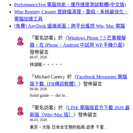
PerformanceTest 電腦效能、運作速度測試軟體(中文版)
Wise Registry Cleaner 登錄檔清理、重組、系統最佳化、
電腦加速工具
[免費] AnyDesk 遠端桌面：跨平台遙控 Win, Mac 電腦
「
匿名訪客
」於〈
Windows Phone 7.5 芒果模擬
器，在 iPhone、Android 中試用 WP 手機介面
〉
發佈留言
08-07, 2026
林湖銘。。。。。
「
Michael Carter
」於〈
Facebook Messenger 電腦
版下載（FB傳訊軟體）
〉發佈留言
08-06, 2026
Solid guide — the lo…
「
匿名訪客
」於〈
LINE 電腦版官方下載 2026 最
新版（Win+Mac 版）
〉發佈留言
08-03, 2026
東京・大阪 日本女生預約指南 認準 千夏…