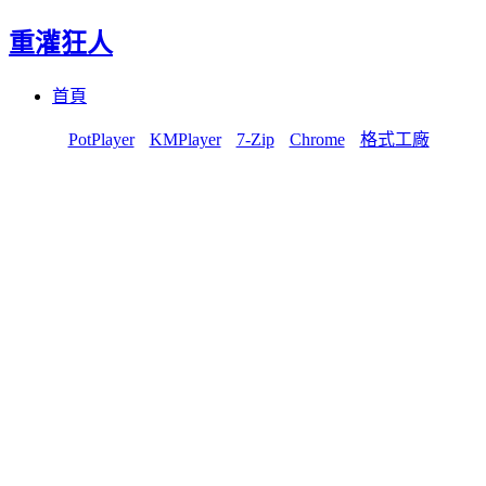
重灌狂人
Menu
Skip
首頁
to
content
PotPlayer
KMPlayer
7-Zip
Chrome
格式工廠