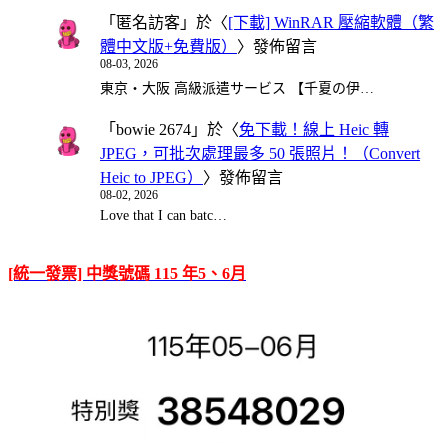
「
匿名訪客
」於〈
[下載] WinRAR 壓縮軟體（繁
體中文版+免費版）
〉發佈留言
08-03, 2026
東京・大阪 高級派遣サービス 【千夏の伊…
「
bowie 2674
」於〈
免下載！線上 Heic 轉
JPEG，可批次處理最多 50 張照片！（Convert
Heic to JPEG）
〉發佈留言
08-02, 2026
Love that I can batc…
[統一發票] 中獎號碼 115 年5、6月