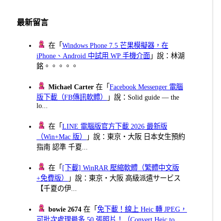
最新留言
在「
Windows Phone 7.5 芒果模擬器，在
iPhone、Android 中試用 WP 手機介面
」說：林湖
銘。。。。。
Michael Carter
在「
Facebook Messenger 電腦
版下載（FB傳訊軟體）
」說：Solid guide — the
lo...
在「
LINE 電腦版官方下載 2026 最新版
（Win+Mac 版）
」說：東京・大阪 日本女生預約
指南 認準 千夏...
在「
[下載] WinRAR 壓縮軟體（繁體中文版
+免費版）
」說：東京・大阪 高級派遣サービス
【千夏の伊...
bowie 2674
在「
免下載！線上 Heic 轉 JPEG，
可批次處理最多 50 張照片！（Convert Heic to