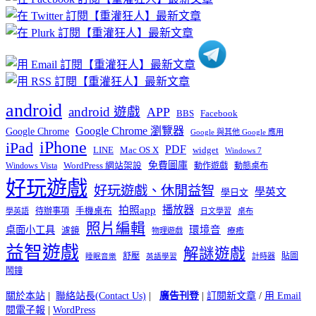
分
類
android
android 遊戲
APP
BBS
Facebook
Google Chrome 瀏覽器
Google Chrome
Google 與其他 Google 應用
iPhone
iPad
PDF
widget
LINE
Mac OS X
Windows 7
免費圖庫
Windows Vista
WordPress 網站架設
動作遊戲
動態桌布
好玩遊戲
好玩遊戲、休閒益智
學英文
學日文
播放器
拍照app
待辦事項
手機桌布
學英語
日文學習
桌布
照片編輯
桌面小工具
環境音
濾鏡
療癒
物理遊戲
益智遊戲
解謎遊戲
舒壓
貼圖
計時器
睡眠音樂
英語學習
鬧鐘
關於本站
|
聯絡站長(Contact Us)
|
廣告刊登
|
訂閱新文章
/
用 Email
閱電子報
|
WordPress