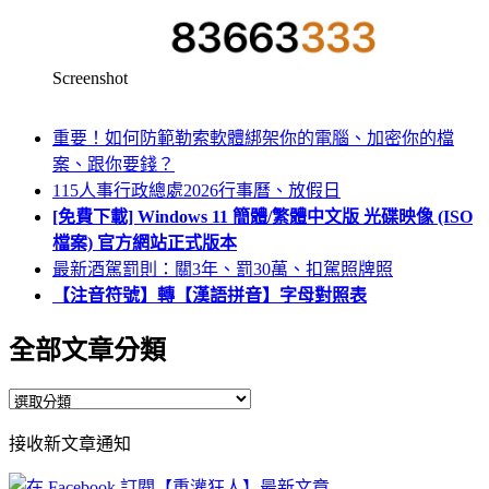
Screenshot
重要！如何防範勒索軟體綁架你的電腦、加密你的檔
案、跟你要錢？
115人事行政總處2026行事曆、放假日
[免費下載] Windows 11 簡體/繁體中文版 光碟映像 (ISO
檔案) 官方網站正式版本
最新酒駕罰則：關3年、罰30萬、扣駕照牌照
【注音符號】轉【漢語拼音】字母對照表
全部文章分類
全
部
接收新文章通知
文
章