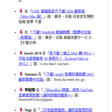
lo...
在「
LINE 電腦版官方下載 2026 最新版
（Win+Mac 版）
」說：東京・大阪 日本女生預約
指南 認準 千夏...
在「
[下載] WinRAR 壓縮軟體（繁體中文版
+免費版）
」說：東京・大阪 高級派遣サービス
【千夏の伊...
bowie 2674
在「
免下載！線上 Heic 轉 JPEG，
可批次處理最多 50 張照片！（Convert Heic to
JPEG）
」說：Love that I can batc...
Sumana
在「
[下載] avast! 免費防毒軟體 2025
最新繁體中文版
」說：Avast has been my go...
李紹煒
在「
「MixerBox 鬧鐘」使用 YouTube
音樂當鬧鈴聲！讓你舒服的醒來～
」說：
liweiwei0123roy@gmai...
Tugy
在「
「打地鼠學唐詩」讓你長智慧的好