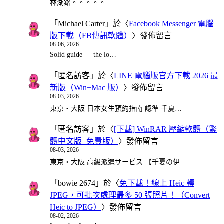
林湖銘。。。。。
「
Michael Carter
」於〈
Facebook Messenger 電腦
版下載（FB傳訊軟體）
〉發佈留言
08-06, 2026
Solid guide — the lo…
「
匿名訪客
」於〈
LINE 電腦版官方下載 2026 最
新版（Win+Mac 版）
〉發佈留言
08-03, 2026
東京・大阪 日本女生預約指南 認準 千夏…
「
匿名訪客
」於〈
[下載] WinRAR 壓縮軟體（繁
體中文版+免費版）
〉發佈留言
08-03, 2026
東京・大阪 高級派遣サービス 【千夏の伊…
「
bowie 2674
」於〈
免下載！線上 Heic 轉
JPEG，可批次處理最多 50 張照片！（Convert
Heic to JPEG）
〉發佈留言
08-02, 2026