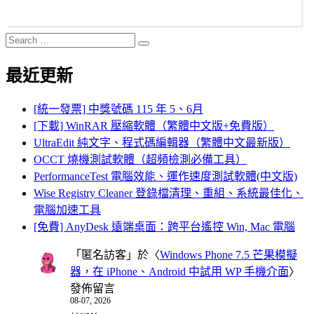
Search
Search
for:
最近更新
[統一發票] 中獎號碼 115 年 5、6月
[下載] WinRAR 壓縮軟體（繁體中文版+免費版）
UltraEdit 純文字、程式碼編輯器（繁體中文最新版）
OCCT 燒機測試軟體（超頻檢測必備工具）
PerformanceTest 電腦效能、運作速度測試軟體(中文版)
Wise Registry Cleaner 登錄檔清理、重組、系統最佳化、
電腦加速工具
[免費] AnyDesk 遠端桌面：跨平台遙控 Win, Mac 電腦
「
匿名訪客
」於〈
Windows Phone 7.5 芒果模擬
器，在 iPhone、Android 中試用 WP 手機介面
〉
發佈留言
08-07, 2026