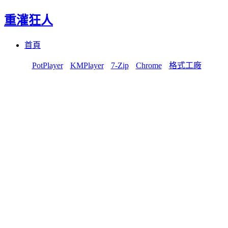
重灌狂人
Menu
Skip
首頁
to
content
PotPlayer
KMPlayer
7-Zip
Chrome
格式工廠