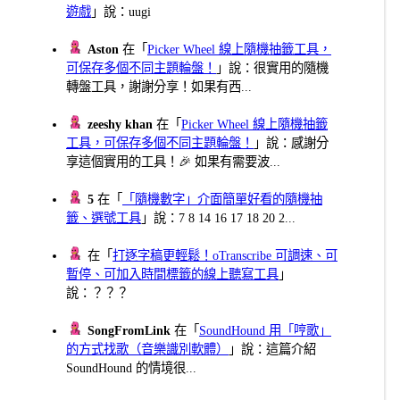
遊戲
」說：uugi
Aston
在「
Picker Wheel 線上隨機抽籤工具，
可保存多個不同主題輪盤！
」說：很實用的隨機
轉盤工具，謝謝分享！如果有西...
zeeshy khan
在「
Picker Wheel 線上隨機抽籤
工具，可保存多個不同主題輪盤！
」說：感謝分
享這個實用的工具！🎉 如果有需要波...
5
在「
「隨機數字」介面簡單好看的隨機抽
籤、選號工具
」說：7 8 14 16 17 18 20 2...
在「
打逐字稿更輕鬆！oTranscribe 可調速、可
暫停、可加入時間標籤的線上聽寫工具
」
說：？？？
SongFromLink
在「
SoundHound 用「哼歌」
的方式找歌（音樂識別軟體）
」說：這篇介紹
SoundHound 的情境很...