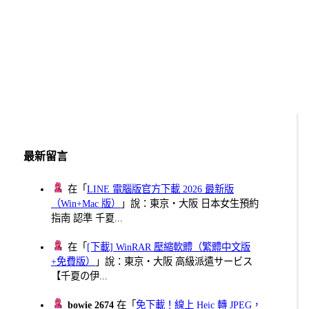
最新留言
在「
LINE 電腦版官方下載 2026 最新版
（Win+Mac 版）
」說：東京・大阪 日本女生預約
指南 認準 千夏...
在「
[下載] WinRAR 壓縮軟體（繁體中文版
+免費版）
」說：東京・大阪 高級派遣サービス
【千夏の伊...
bowie 2674
在「
免下載！線上 Heic 轉 JPEG，