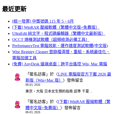
for:
最近更新
[統一發票] 中獎號碼 115 年 5、6月
[下載] WinRAR 壓縮軟體（繁體中文版+免費版）
UltraEdit 純文字、程式碼編輯器（繁體中文最新版）
OCCT 燒機測試軟體（超頻檢測必備工具）
PerformanceTest 電腦效能、運作速度測試軟體(中文版)
Wise Registry Cleaner 登錄檔清理、重組、系統最佳化、
電腦加速工具
[免費] AnyDesk 遠端桌面：跨平台遙控 Win, Mac 電腦
「
匿名訪客
」於〈
LINE 電腦版官方下載 2026 最
新版（Win+Mac 版）
〉發佈留言
08-03, 2026
東京・大阪 日本女生預約指南 認準 千夏…
「
匿名訪客
」於〈
[下載] WinRAR 壓縮軟體（繁
體中文版+免費版）
〉發佈留言
08-03, 2026