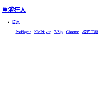
重灌狂人
Menu
Skip
首頁
to
content
PotPlayer
KMPlayer
7-Zip
Chrome
格式工廠