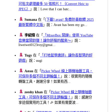
可批次處理最多 50 張照片！（Convert Heic to
JPEG）
」說：Love that I can batc...
Sumana
在「
[下載] avast! 免費防毒軟體 2025
最新繁體中文版
」說：Avast has been my go...
李紹煒
在「
「MixerBox 鬧鐘」使用 YouTube
音樂當鬧鈴聲！讓你舒服的醒來～
」說：
liweiwei0123roy@gmai...
Tugy
在「
「打地鼠學唐詩」讓你長智慧的好
遊戲
」說：uugi
Aston
在「
Picker Wheel 線上隨機抽籤工具，
可保存多個不同主題輪盤！
」說：很實用的隨機
轉盤工具，謝謝分享！如果有西...
zeeshy khan
在「
Picker Wheel 線上隨機抽籤
工具，可保存多個不同主題輪盤！
」說：感謝分
享這個實用的工具！🎉 如果有需要波...