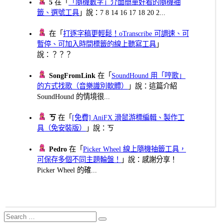
5
在「
「隨機數字」介面簡單好看的隨機抽
籤、選號工具
」說：7 8 14 16 17 18 20 2...
在「
打逐字稿更輕鬆！oTranscribe 可調速、可
暫停、可加入時間標籤的線上聽寫工具
」
說：？？？
SongFromLink
在「
SoundHound 用「哼歌」
的方式找歌（音樂識別軟體）
」說：這篇介紹
SoundHound 的情境很...
ㄎ
在「
[免費] AniFX 滑鼠游標編輯、製作工
具（免安裝版）
」說：ㄎ
Pedro
在「
Picker Wheel 線上隨機抽籤工具，
可保存多個不同主題輪盤！
」說：感謝分享！
Picker Wheel 的確...
Search
Search