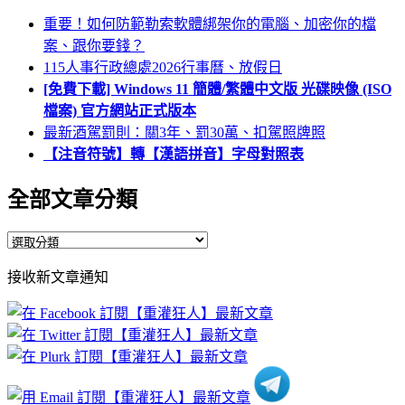
重要！如何防範勒索軟體綁架你的電腦、加密你的檔
案、跟你要錢？
115人事行政總處2026行事曆、放假日
[免費下載] Windows 11 簡體/繁體中文版 光碟映像 (ISO
檔案) 官方網站正式版本
最新酒駕罰則：關3年、罰30萬、扣駕照牌照
【注音符號】轉【漢語拼音】字母對照表
全部文章分類
全
部
接收新文章通知
文
章
分
類