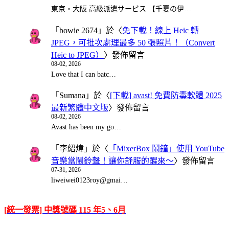
東京・大阪 高級派遣サービス 【千夏の伊…
「
bowie 2674
」於〈
免下載！線上 Heic 轉
JPEG，可批次處理最多 50 張照片！（Convert
Heic to JPEG）
〉發佈留言
08-02, 2026
Love that I can batc…
「
Sumana
」於〈
[下載] avast! 免費防毒軟體 2025
最新繁體中文版
〉發佈留言
08-02, 2026
Avast has been my go…
「
李紹煒
」於〈
「MixerBox 鬧鐘」使用 YouTube
音樂當鬧鈴聲！讓你舒服的醒來～
〉發佈留言
07-31, 2026
liweiwei0123roy@gmai…
[統一發票] 中獎號碼 115 年5、6月