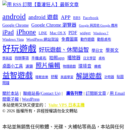
android
android 遊戲
APP
BBS
Facebook
Google Chrome 瀏覽器
Google Chrome
Google 與其他 Google 應用
iPhone
iPad
PDF
widget
LINE
Mac OS X
Windows 7
免費圖庫
Windows Vista
WordPress 網站架設
動作遊戲
動態桌布
好玩遊戲
好玩遊戲、休閒益智
學英文
學日文
播放器
拍照app
待辦事項
手機桌布
學英語
日文學習
桌布
照片編輯
桌面小工具
環境音
濾鏡
療癒
物理遊戲
益智遊戲
解謎遊戲
舒壓
貼圖
計時器
睡眠音樂
英語學習
鬧鐘
關於本站
|
聯絡站長(Contact Us)
|
廣告刊登
|
訂閱新文章
/
用 Email
閱電子報
|
WordPress
本站使用又快又便宜的：
Vultr VPS 日本主機
© 2026 版權所有，非經授權請勿全文轉貼
本站並無銷售任何軟體、光碟、大補帖等商品，本站與任何