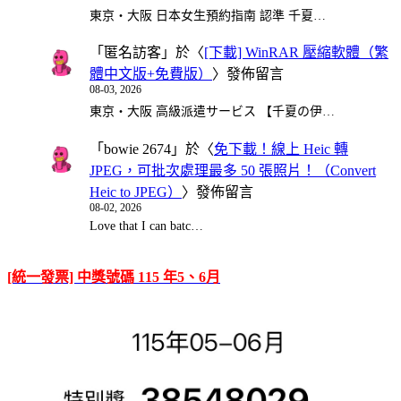
東京・大阪 日本女生預約指南 認準 千夏…
「
匿名訪客
」於〈
[下載] WinRAR 壓縮軟體（繁
體中文版+免費版）
〉發佈留言
08-03, 2026
東京・大阪 高級派遣サービス 【千夏の伊…
「
bowie 2674
」於〈
免下載！線上 Heic 轉
JPEG，可批次處理最多 50 張照片！（Convert
Heic to JPEG）
〉發佈留言
08-02, 2026
Love that I can batc…
[統一發票] 中獎號碼 115 年5、6月