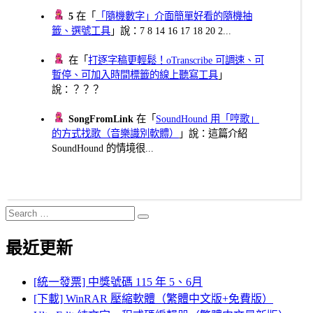
5
在「
「隨機數字」介面簡單好看的隨機抽
籤、選號工具
」說：7 8 14 16 17 18 20 2...
在「
打逐字稿更輕鬆！oTranscribe 可調速、可
暫停、可加入時間標籤的線上聽寫工具
」
說：？？？
SongFromLink
在「
SoundHound 用「哼歌」
的方式找歌（音樂識別軟體）
」說：這篇介紹
SoundHound 的情境很...
Search
Search
for:
最近更新
[統一發票] 中獎號碼 115 年 5、6月
[下載] WinRAR 壓縮軟體（繁體中文版+免費版）