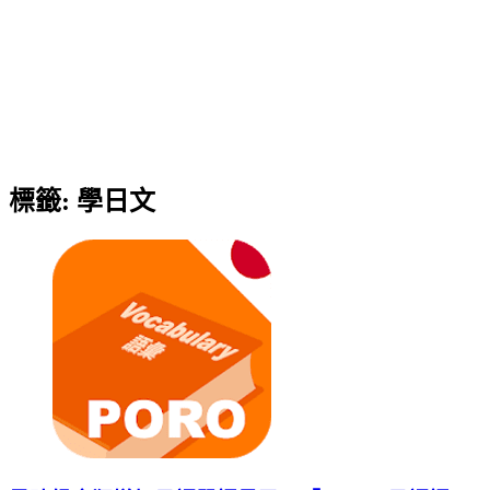
標籤:
學日文