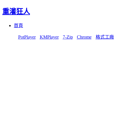
重灌狂人
Menu
Skip
首頁
to
content
PotPlayer
KMPlayer
7-Zip
Chrome
格式工廠