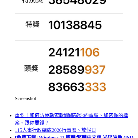
Screenshot
重要！如何防範勒索軟體綁架你的電腦、加密你的檔
案、跟你要錢？
115人事行政總處2026行事曆、放假日
[免費下載] Windows 11 簡體/繁體中文版 光碟映像 (ISO