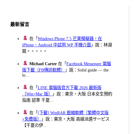
分
頁
最新留言
在「
Windows Phone 7.5 芒果模擬器，在
iPhone、Android 中試用 WP 手機介面
」說：林湖
銘。。。。。
Michael Carter
在「
Facebook Messenger 電腦
版下載（FB傳訊軟體）
」說：Solid guide — the
lo...
在「
LINE 電腦版官方下載 2026 最新版
（Win+Mac 版）
」說：東京・大阪 日本女生預約
指南 認準 千夏...
在「
[下載] WinRAR 壓縮軟體（繁體中文版
+免費版）
」說：東京・大阪 高級派遣サービス
【千夏の伊...