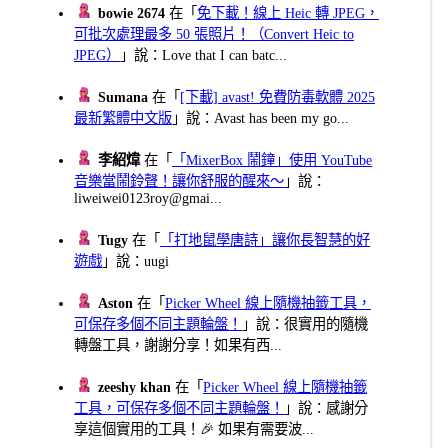
bowie 2674
在「
免下載！線上 Heic 轉 JPEG，
可批次處理最多 50 張照片！（Convert Heic to
JPEG）
」說：Love that I can batc...
Sumana
在「
[下載] avast! 免費防毒軟體 2025
最新繁體中文版
」說：Avast has been my go...
李紹煒
在「
「MixerBox 鬧鐘」使用 YouTube
音樂當鬧鈴聲！讓你舒服的醒來～
」說：
liweiwei0123roy@gmai...
Tugy
在「
「打地鼠學唐詩」讓你長智慧的好
遊戲
」說：uugi
Aston
在「
Picker Wheel 線上隨機抽籤工具，
可保存多個不同主題輪盤！
」說：很實用的隨機
轉盤工具，謝謝分享！如果有西...
zeeshy khan
在「
Picker Wheel 線上隨機抽籤
工具，可保存多個不同主題輪盤！
」說：感謝分
享這個實用的工具！🎉 如果有需要波...