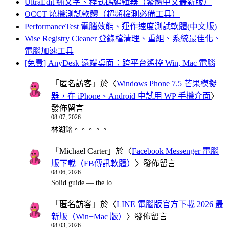
UltraEdit 純文字、程式碼編輯器（繁體中文最新版）
OCCT 燒機測試軟體（超頻檢測必備工具）
PerformanceTest 電腦效能、運作速度測試軟體(中文版)
Wise Registry Cleaner 登錄檔清理、重組、系統最佳化、
電腦加速工具
[免費] AnyDesk 遠端桌面：跨平台遙控 Win, Mac 電腦
「
匿名訪客
」於〈
Windows Phone 7.5 芒果模擬
器，在 iPhone、Android 中試用 WP 手機介面
〉
發佈留言
08-07, 2026
林湖銘。。。。。
「
Michael Carter
」於〈
Facebook Messenger 電腦
版下載（FB傳訊軟體）
〉發佈留言
08-06, 2026
Solid guide — the lo…
「
匿名訪客
」於〈
LINE 電腦版官方下載 2026 最
新版（Win+Mac 版）
〉發佈留言
08-03, 2026