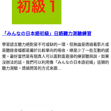
「みんなの日本語初級」日語聽力測驗練習
學習語言聽力絕對是不可或缺的一環，但無論是透過看影片或
是聽錄音檔都是屬於比較單向的吸收，總是少了一些互動的感
覺。最好當然是有個真人可以面對面直接的練習聽與說，如果
沒辦法的話，我們可以利用像「みんなの日本語初級」這類的
聽力測驗，透過問答的方式來跟…