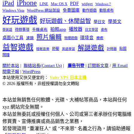
iPhone
iPad
PDF
widget
LINE
Mac OS X
Windows 7
免費圖庫
Windows Vista
WordPress 網站架設
動作遊戲
動態桌布
好玩遊戲
好玩遊戲、休閒益智
學英文
學日文
播放器
拍照app
待辦事項
手機桌布
學英語
日文學習
桌布
照片編輯
桌面小工具
環境音
濾鏡
療癒
物理遊戲
益智遊戲
解謎遊戲
舒壓
貼圖
計時器
睡眠音樂
英語學習
鬧鐘
關於本站
|
聯絡站長(Contact Us)
|
廣告刊登
|
訂閱新文章
/
用 Email
閱電子報
|
WordPress
本站使用又快又便宜的：
Vultr VPS 日本主機
© 2026 版權所有，非經授權請勿全文轉貼
本站並無銷售任何軟體、光碟、大補帖等商品，本站與任何
xyz 網站完全無關。
本站並無委託或授權任何個人、公司或第三者承辦任何電腦維
修買賣、宣傳推廣或商品銷售之業務，
若發現盜用 "重灌狂人" 或 "不來恩" 名義之行為，請協助通報