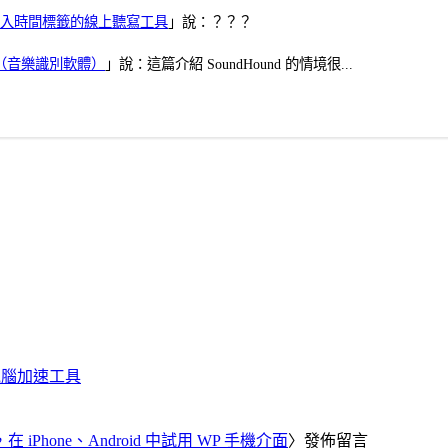
、可加入時間標籤的線上聽寫工具
」說：？？？
找歌（音樂識別軟體）
」說：這篇介紹 SoundHound 的情境很...
化、電腦加速工具
器，在 iPhone、Android 中試用 WP 手機介面
〉發佈留言