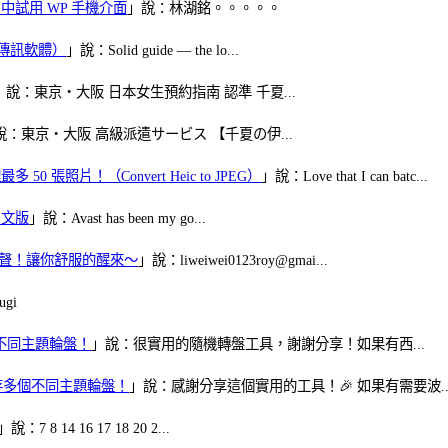
oid 中試用 WP 手機介面
」說：林湖銘。。。。。
（FB傳訊軟體）
」說：Solid guide — the lo...
」說：東京・大阪 日本女生預約指南 認準 千夏...
說：東京・大阪 高級派遣サービス 【千夏の伊...
50 張照片！（Convert Heic to JPEG）
」說：Love that I can batc...
體中文版
」說：Avast has been my go...
當鬧鈴聲！讓你舒服的醒來～
」說：liweiwei0123roy@gmai...
gi
多個不同主題輪盤！
」說：很實用的隨機轉盤工具，謝謝分享！如果有西...
可保存多個不同主題輪盤！
」說：感謝分享這個實用的工具！🎉 如果有需要波..
」說：7 8 14 16 17 18 20 2...