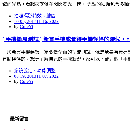
耀的光點，看起來就像在閃閃發光一樣。 光點的種類包含多種
拍照攝影特效、繪圖
Posted
10-05, 2017
11-16, 2022
on
by
CoreYi
[ 手機簡易測試 ] 新買手機或覺得手機怪怪的時候
一般新買手機建議一定要做全面的功能測試，像是螢幕有無亮
有點怪怪的，想更了解自己的手機狀況，都可以下載這個「手
系統設定、功能調整
Posted
08-19, 2013
11-07, 2022
on
by
CoreYi
最新留言