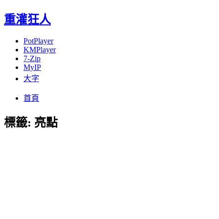
重灌狂人
PotPlayer
KMPlayer
7-Zip
MyIP
大字
Menu
Skip
首頁
to
content
標籤:
亮點