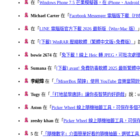
在「
Windows Phone 7.5 芒果模擬器，在 iPhone、Andr
Michael Carter
在「
Facebook Messenger 電腦版下載
在「
LINE 電腦版官方下載 2026 最新版（Win+Mac 版）
在「
[下載] WinRAR 壓縮軟體（繁體中文版+免費版）
」
bowie 2674
在「
免下載！線上 Heic 轉 JPEG，可批次處理最多 
Sumana
在「
[下載] avast! 免費防毒軟體 2025 最新繁
李紹煒
在「
「MixerBox 鬧鐘」使用 YouTube 音樂
Tugy
在「
「打地鼠學唐詩」讓你長智慧的好遊戲
」說：uu
Aston
在「
Picker Wheel 線上隨機抽籤工具，可保存
zeeshy khan
在「
Picker Wheel 線上隨機抽籤工具，
5
在「
「隨機數字」介面簡單好看的隨機抽籤、選號工具