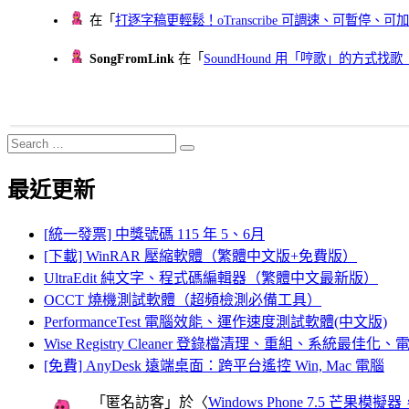
在「
打逐字稿更輕鬆！oTranscribe 可調速、可暫停
SongFromLink
在「
SoundHound 用「哼歌」的方式
Search
Search
for:
最近更新
[統一發票] 中獎號碼 115 年 5、6月
[下載] WinRAR 壓縮軟體（繁體中文版+免費版）
UltraEdit 純文字、程式碼編輯器（繁體中文最新版）
OCCT 燒機測試軟體（超頻檢測必備工具）
PerformanceTest 電腦效能、運作速度測試軟體(中文版)
Wise Registry Cleaner 登錄檔清理、重組、系統最佳
[免費] AnyDesk 遠端桌面：跨平台遙控 Win, Mac 電腦
「
匿名訪客
」於〈
Windows Phone 7.5 芒果模擬