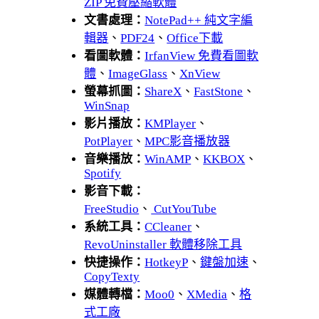
ZIP 免費壓縮軟體
文書處理：
NotePad++ 純文字編
輯器
、
PDF24
、
Office下載
看圖軟體：
IrfanView 免費看圖軟
體
、
ImageGlass
、
XnView
螢幕抓圖：
ShareX
、
FastStone
、
WinSnap
影片播放：
KMPlayer
、
PotPlayer
、
MPC影音播放器
音樂播放：
WinAMP
、
KKBOX
、
Spotify
影音下載：
FreeStudio
、
CutYouTube
系統工具：
CCleaner
、
RevoUninstaller 軟體移除工具
快捷操作：
HotkeyP
、
鍵盤加速
、
CopyTexty
媒體轉檔：
Moo0
、
XMedia
、
格
式工廠