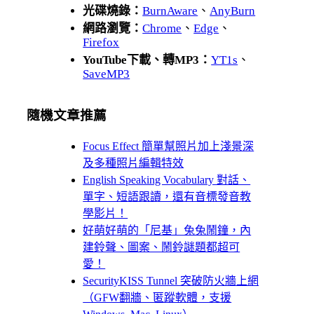
光碟燒錄：
BurnAware
、
AnyBurn
網路瀏覽：
Chrome
、
Edge
、
Firefox
YouTube下載、轉MP3：
YT1s
、
SaveMP3
隨機文章推薦
Focus Effect 簡單幫照片加上淺景深
及多種照片編輯特效
English Speaking Vocabulary 對話、
單字、短語跟讀，還有音標發音教
學影片！
好萌好萌的「尼基」兔兔鬧鐘，內
建鈴聲、圖案、鬧鈴謎題都超可
愛！
SecurityKISS Tunnel 突破防火牆上網
（GFW翻牆、匿蹤軟體，支援