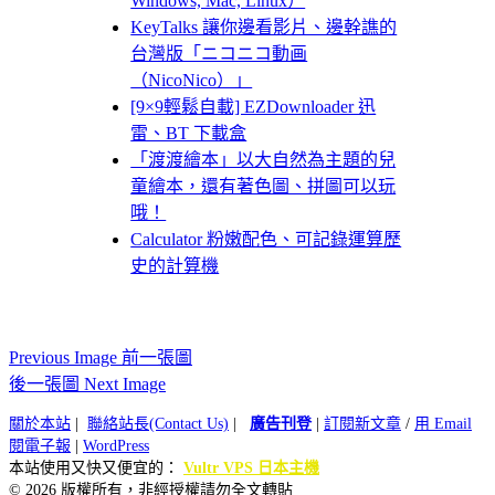
Windows, Mac, Linux）
KeyTalks 讓你邊看影片、邊幹譙的
台灣版「ニコニコ動画
（NicoNico）」
[9×9輕鬆自載] EZDownloader 迅
雷、BT 下載盒
「渡渡繪本」以大自然為主題的兒
童繪本，還有著色圖、拼圖可以玩
哦！
Calculator 粉嫩配色、可記錄運算歷
史的計算機
Previous Image 前一張圖
後一張圖 Next Image
關於本站
|
聯絡站長(Contact Us)
|
廣告刊登
|
訂閱新文章
/
用 Email
閱電子報
|
WordPress
本站使用又快又便宜的：
Vultr VPS 日本主機
© 2026 版權所有，非經授權請勿全文轉貼