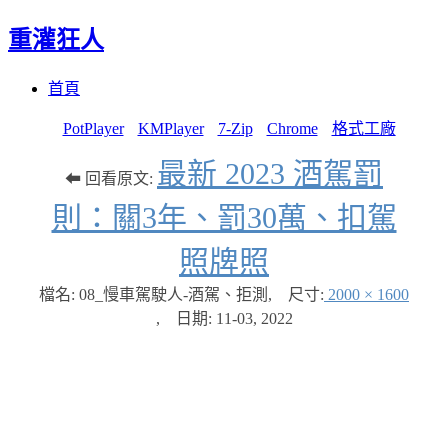
重灌狂人
Menu
Skip
首頁
to
content
PotPlayer
KMPlayer
7-Zip
Chrome
格式工廠
最新 2023 酒駕罰
⬅ 回看原文:
則：關3年、罰30萬、扣駕
照牌照
檔名: 08_慢車駕駛人-酒駕、拒測
,
尺寸:
2000 × 1600
,
日期:
11-03, 2022