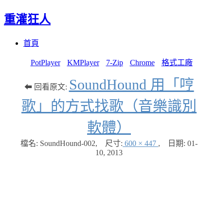
重灌狂人
Menu
Skip
首頁
to
content
PotPlayer
KMPlayer
7-Zip
Chrome
格式工廠
SoundHound 用「哼
⬅ 回看原文:
歌」的方式找歌（音樂識別
軟體）
檔名: SoundHound-002
,
尺寸:
600 × 447
,
日期:
01-
10, 2013