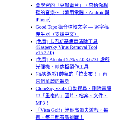
會學習的「豆瓣電台」，只給你想
聽的音樂～（適用電腦、Android與
iPhone）
Good Tape 錄音檔轉文字 — 逐字稿
產生器（支援中文）
[免費] 卡巴斯基病毒清除工具
(Kaspersky Virus Removal Tool
v15.22.0)
[免費] Alcohol 52% v2.0.3.6731 虛擬
光碟機、映像檔製作工具
[搞笑遊戲] 帥氣的「拉桌布！」再
來個華麗的轉身
CloneSpy v3.43 自動搜尋、刪除電腦
中「重複的」圖片、檔案、文件、
MP3！
「Vista Golf」迷你高爾夫遊戲，每
週、每日都有新挑戰！