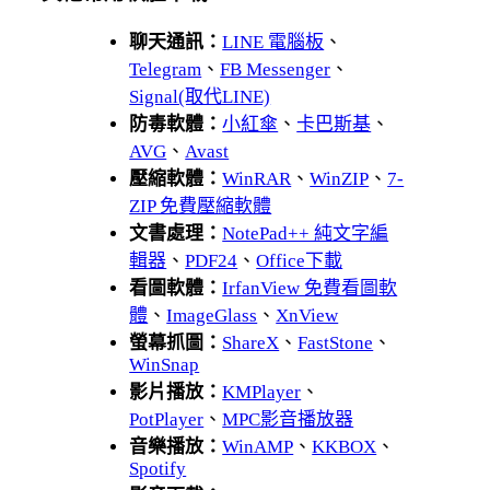
聊天通訊：
LINE 電腦板
、
Telegram
、
FB Messenger
、
Signal(取代LINE)
防毒軟體：
小紅傘
、
卡巴斯基
、
AVG
、
Avast
壓縮軟體：
WinRAR
、
WinZIP
、
7-
ZIP 免費壓縮軟體
文書處理：
NotePad++ 純文字編
輯器
、
PDF24
、
Office下載
看圖軟體：
IrfanView 免費看圖軟
體
、
ImageGlass
、
XnView
螢幕抓圖：
ShareX
、
FastStone
、
WinSnap
影片播放：
KMPlayer
、
PotPlayer
、
MPC影音播放器
音樂播放：
WinAMP
、
KKBOX
、
Spotify