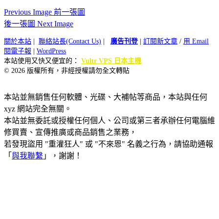
Previous Image 前一張圖
後一張圖 Next Image
關於本站
|
聯絡站長(Contact Us)
|
廣告刊登
|
訂閱新文章
/
用 Email
閱電子報
|
WordPress
本站使用又快又便宜的：
Vultr VPS 日本主機
© 2026 版權所有，非經授權請勿全文轉貼
本站並無銷售任何軟體、光碟、大補帖等商品，本站與任何
xyz 網站完全無關。
本站並無委託或授權任何個人、公司或第三者承辦任何電腦維
修買賣、宣傳推廣或商品銷售之業務，
若發現盜用 "重灌狂人" 或 "不來恩" 名義之行為，請協助通報
「
與我聯繫
」，謝謝！