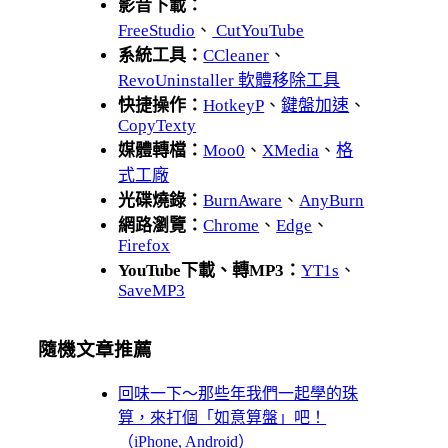
影音下載：
FreeStudio
、
CutYouTube
系統工具：
CCleaner
、
RevoUninstaller 軟體移除工具
快捷操作：
HotkeyP
、
鍵盤加速
、
CopyTexty
媒體轉檔：
Moo0
、
XMedia
、
格
式工廠
光碟燒錄：
BurnAware
、
AnyBurn
網路瀏覽：
Chrome
、
Edge
、
Firefox
YouTube下載、轉MP3：
YT1s
、
SaveMP3
隨機文章推薦
回味一下～那些年我們一起學的珠
算，來打個「如意算盤」吧！
（iPhone, Android）