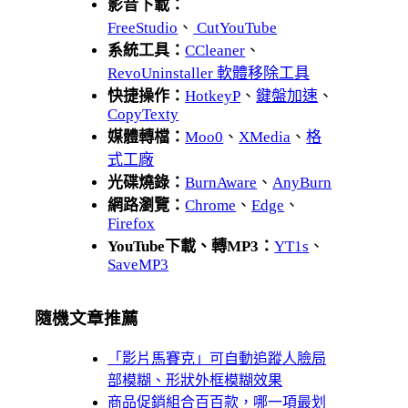
影音下載：
FreeStudio
、
CutYouTube
系統工具：
CCleaner
、
RevoUninstaller 軟體移除工具
快捷操作：
HotkeyP
、
鍵盤加速
、
CopyTexty
媒體轉檔：
Moo0
、
XMedia
、
格
式工廠
光碟燒錄：
BurnAware
、
AnyBurn
網路瀏覽：
Chrome
、
Edge
、
Firefox
YouTube下載、轉MP3：
YT1s
、
SaveMP3
隨機文章推薦
「影片馬賽克」可自動追蹤人臉局
部模糊、形狀外框模糊效果
商品促銷組合百百款，哪一項最划