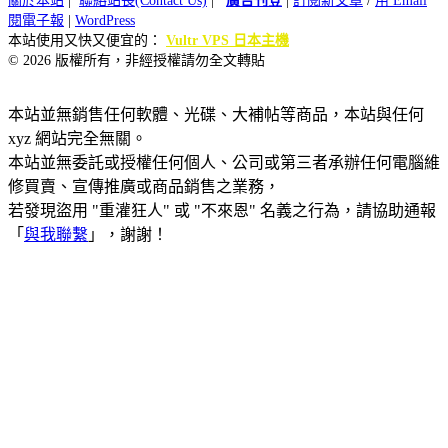
關於本站
|
聯絡站長(Contact Us)
|
廣告刊登
|
訂閱新文章
/
用 Email
閱電子報
|
WordPress
本站使用又快又便宜的：
Vultr VPS 日本主機
© 2026 版權所有，非經授權請勿全文轉貼
本站並無銷售任何軟體、光碟、大補帖等商品，本站與任何
xyz 網站完全無關。
本站並無委託或授權任何個人、公司或第三者承辦任何電腦維
修買賣、宣傳推廣或商品銷售之業務，
若發現盜用 "重灌狂人" 或 "不來恩" 名義之行為，請協助通報
「
與我聯繫
」，謝謝！