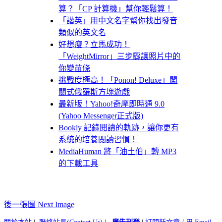
算？「CP 計算機」幫你輕鬆算！
「諧英」用中文名字幫你找出發音
類似的英文名
好想瘦？立馬成功！
「WeightMirror」三步驟讓照片中的
你變苗條
挑戰度極高！「Ponon! Deluxe」闖
關式俄羅斯方塊遊戲
最新版！Yahoo!奇摩即時通 9.0
(Yahoo Messenger正式版)
Bookly 記錄閱讀的軌跡，讓你更有
系統的培養閱讀習慣！
MediaHuman 將「油土伯」轉 MP3
的下載工具
後一張圖 Next Image