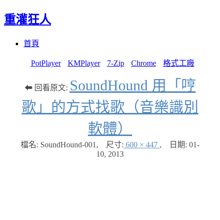
重灌狂人
Menu
Skip
首頁
to
content
PotPlayer
KMPlayer
7-Zip
Chrome
格式工廠
SoundHound 用「哼
⬅ 回看原文:
歌」的方式找歌（音樂識別
軟體）
檔名: SoundHound-001
,
尺寸:
600 × 447
,
日期:
01-
10, 2013