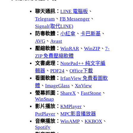
聊天通訊：
LINE 電腦板
、
Telegram
、
FB Messenger
、
Signal(取代LINE)
防毒軟體：
小紅傘
、
卡巴斯基
、
AVG
、
Avast
壓縮軟體：
WinRAR
、
WinZIP
、
7-
ZIP 免費壓縮軟體
文書處理：
NotePad++ 純文字編
輯器
、
PDF24
、
Office下載
看圖軟體：
IrfanView 免費看圖軟
體
、
ImageGlass
、
XnView
螢幕抓圖：
ShareX
、
FastStone
、
WinSnap
影片播放：
KMPlayer
、
PotPlayer
、
MPC影音播放器
音樂播放：
WinAMP
、
KKBOX
、
Spotify