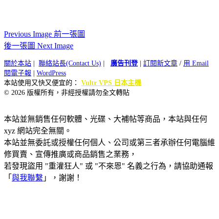
Previous Image 前一張圖
後一張圖 Next Image
關於本站
|
聯絡站長(Contact Us)
|
廣告刊登
|
訂閱新文章
/
用 Email
閱電子報
|
WordPress
本站使用又快又便宜的：
Vultr VPS 日本主機
© 2026 版權所有，非經授權請勿全文轉貼
本站並無銷售任何軟體、光碟、大補帖等商品，本站與任何
xyz 網站完全無關。
本站並無委託或授權任何個人、公司或第三者承辦任何電腦維
修買賣、宣傳推廣或商品銷售之業務，
若發現盜用 "重灌狂人" 或 "不來恩" 名義之行為，請協助通報
「
與我聯繫
」，謝謝！