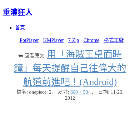
重灌狂人
Menu
Skip
首頁
to
content
PotPlayer
KMPlayer
7-Zip
Chrome
格式工廠
用「海賊王桌面時
⬅ 回看原文:
鐘」每天提醒自己往偉大的
航道前進吧！(Android)
檔名: onepiece_2
,
尺寸:
600 × 534
,
日期:
11-20,
2012