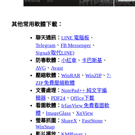
其他常用軟體下載：
聊天通訊：
LINE 電腦板
、
Telegram
、
FB Messenger
、
Signal(取代LINE)
防毒軟體：
小紅傘
、
卡巴斯基
、
AVG
、
Avast
壓縮軟體：
WinRAR
、
WinZIP
、
7-
ZIP 免費壓縮軟體
文書處理：
NotePad++ 純文字編
輯器
、
PDF24
、
Office下載
看圖軟體：
IrfanView 免費看圖軟
體
、
ImageGlass
、
XnView
螢幕抓圖：
ShareX
、
FastStone
、
WinSnap
影片播放：
KMPlayer
、