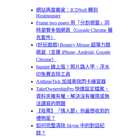
網站再度搬家：ICDSoft 轉到
Hostmonster
Frame two pages 用「分割視窗」同
時瀏覽多個網頁（Google Chrome 擴
充套件）
[好玩遊戲] Bouncy Mouse 超彈力跳
跳鼠（支援 iPhone, Android, Google
Chrome）
Inpaint 線上版！照片路人甲、浮水
印免費去除工具
ArithmeTick 加減乘除閃卡練習器
TakeOwnershipPro 快速設定檔案、
資料夾擁有權，解決沒有權限或無
法讀寫的問題
【投票】「情人節」你最想收到的
禮物是？
如何完整清除 Skype 中的對話紀
錄？