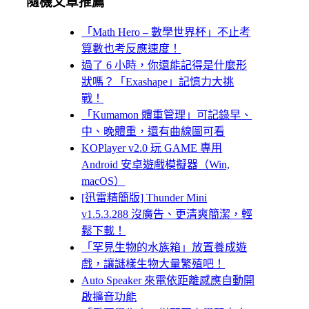
隨機文章推薦
「Math Hero – 數學世界杯」不止考
算數也考反應速度！
過了 6 小時，你還能記得是什麼形
狀嗎？「Exashape」記憶力大挑
戰！
「Kumamon 體重管理」可記錄早、
中、晚體重，還有曲線圖可看
KOPlayer v2.0 玩 GAME 專用
Android 安卓遊戲模擬器（Win,
macOS）
[迅雷精簡版] Thunder Mini
v1.5.3.288 沒廣告、更清爽簡潔，輕
鬆下載！
「罕見生物的水族箱」放置養成遊
戲，讓謎樣生物大量繁殖吧！
Auto Speaker 來電依距離感應自動開
啟擴音功能