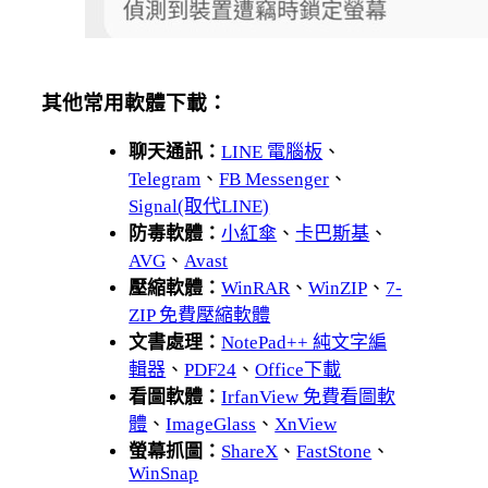
其他常用軟體下載：
聊天通訊：
LINE 電腦板
、
Telegram
、
FB Messenger
、
Signal(取代LINE)
防毒軟體：
小紅傘
、
卡巴斯基
、
AVG
、
Avast
壓縮軟體：
WinRAR
、
WinZIP
、
7-
ZIP 免費壓縮軟體
文書處理：
NotePad++ 純文字編
輯器
、
PDF24
、
Office下載
看圖軟體：
IrfanView 免費看圖軟
體
、
ImageGlass
、
XnView
螢幕抓圖：
ShareX
、
FastStone
、
WinSnap