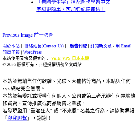
「看圖學生字」搭配圖卡學習中文
字詞更簡單，可加強記憶連結！
Previous Image 前一張圖
關於本站
|
聯絡站長(Contact Us)
|
廣告刊登
|
訂閱新文章
/
用 Email
閱電子報
|
WordPress
本站使用又快又便宜的：
Vultr VPS 日本主機
© 2026 版權所有，非經授權請勿全文轉貼
本站並無銷售任何軟體、光碟、大補帖等商品，本站與任何
xyz 網站完全無關。
本站並無委託或授權任何個人、公司或第三者承辦任何電腦維
修買賣、宣傳推廣或商品銷售之業務，
若發現盜用 "重灌狂人" 或 "不來恩" 名義之行為，請協助通報
「
與我聯繫
」，謝謝！