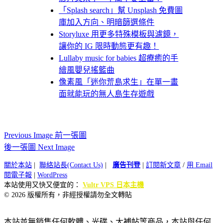
「Splash search」幫 Unsplash 免費圖
庫加入方向、明暗篩選條件
Storyluxe 用更多特殊模板與濾鏡，
讓你的 IG 限時動態更有趣！
Lullaby music for babies 超療癒的手
繪風嬰兒搖籃曲
像素風「迷你荒島求生」在單一畫
面就能玩的無人島生存遊戲
Previous Image 前一張圖
後一張圖 Next Image
關於本站
|
聯絡站長(Contact Us)
|
廣告刊登
|
訂閱新文章
/
用 Email
閱電子報
|
WordPress
本站使用又快又便宜的：
Vultr VPS 日本主機
© 2026 版權所有，非經授權請勿全文轉貼
本站並無銷售任何軟體、光碟、大補帖等商品，本站與任何