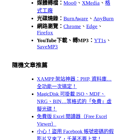
媒體轉檔：
Moo0
、
XMedia
、
格
式工廠
光碟燒錄：
BurnAware
、
AnyBurn
網路瀏覽：
Chrome
、
Edge
、
Firefox
YouTube下載、轉MP3：
YT1s
、
SaveMP3
隨機文章推薦
XAMPP 架站神器：PHP, 資料庫…
全功能一次搞定！
MagicDisk 可掛載 ISO、MDF、
NRG、BIN…等格式的「免費」虛
擬光碟！
免費版 Excel 閱讀器（Free Excel
Viewer）
小心！盜用 Facebook 帳號密碼的假
影片又來了，千萬不要上當！