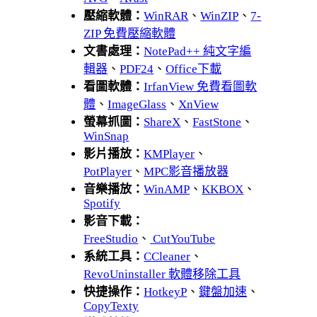
壓縮軟體：
WinRAR
、
WinZIP
、
7-
ZIP 免費壓縮軟體
文書處理：
NotePad++ 純文字編
輯器
、
PDF24
、
Office下載
看圖軟體：
IrfanView 免費看圖軟
體
、
ImageGlass
、
XnView
螢幕抓圖：
ShareX
、
FastStone
、
WinSnap
影片播放：
KMPlayer
、
PotPlayer
、
MPC影音播放器
音樂播放：
WinAMP
、
KKBOX
、
Spotify
影音下載：
FreeStudio
、
CutYouTube
系統工具：
CCleaner
、
RevoUninstaller 軟體移除工具
快捷操作：
HotkeyP
、
鍵盤加速
、
CopyTexty