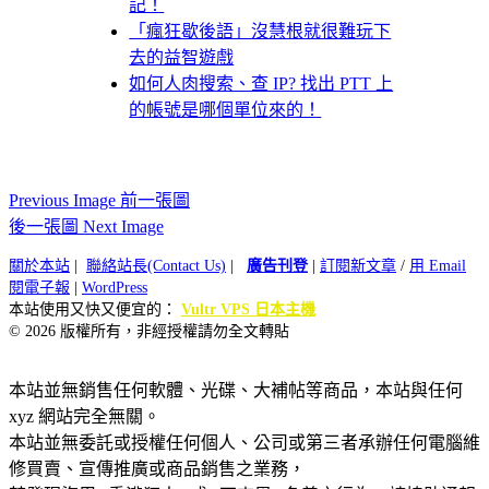
記！
「瘋狂歇後語」沒慧根就很難玩下
去的益智遊戲
如何人肉搜索、查 IP? 找出 PTT 上
的帳號是哪個單位來的！
Previous Image 前一張圖
後一張圖 Next Image
關於本站
|
聯絡站長(Contact Us)
|
廣告刊登
|
訂閱新文章
/
用 Email
閱電子報
|
WordPress
本站使用又快又便宜的：
Vultr VPS 日本主機
© 2026 版權所有，非經授權請勿全文轉貼
本站並無銷售任何軟體、光碟、大補帖等商品，本站與任何
xyz 網站完全無關。
本站並無委託或授權任何個人、公司或第三者承辦任何電腦維
修買賣、宣傳推廣或商品銷售之業務，