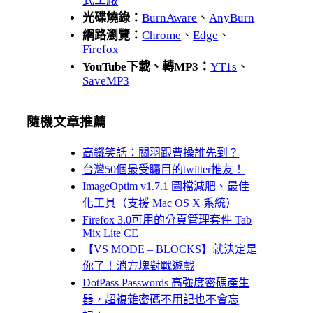
式工廠
光碟燒錄：
BurnAware
、
AnyBurn
網路瀏覽：
Chrome
、
Edge
、
Firefox
YouTube下載、轉MP3：
YT1s
、
SaveMP3
隨機文章推薦
高鐵笑話：關羽跟曹操誰先到？
台灣50個最受矚目的twitter推友！
ImageOptim v1.7.1 圖檔減肥、最佳
化工具（支援 Mac OS X 系統）
Firefox 3.0可用的分頁管理套件 Tab
Mix Lite CE
【VS MODE – BLOCKS】就決定是
你了！消方塊對戰遊戲
DotPass Passwords 高強度密碼產生
器，超複雜密碼不用記也不會忘