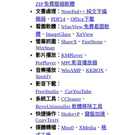
ZIP 免費壓縮軟體
文書處理：
NotePad++ 純文字編
輯器
、
PDF24
、
Office下載
看圖軟體：
IrfanView 免費看圖軟
體
、
ImageGlass
、
XnView
螢幕抓圖：
ShareX
、
FastStone
、
WinSnap
影片播放：
KMPlayer
、
PotPlayer
、
MPC影音播放器
音樂播放：
WinAMP
、
KKBOX
、
Spotify
影音下載：
FreeStudio
、
CutYouTube
系統工具：
CCleaner
、
RevoUninstaller 軟體移除工具
快捷操作：
HotkeyP
、
鍵盤加速
、
CopyTexty
媒體轉檔：
Moo0
、
XMedia
、
格