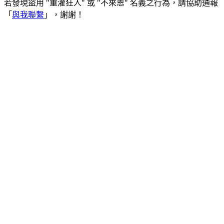
若發現盜用 "重灌狂人" 或 "不來恩" 名義之行為，請協助通報
「
與我聯繫
」，謝謝！