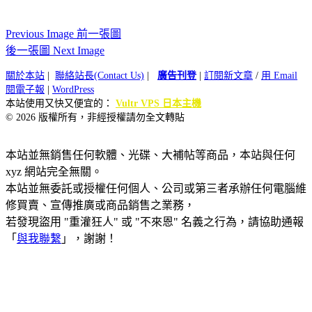
Previous Image 前一張圖
後一張圖 Next Image
關於本站
|
聯絡站長(Contact Us)
|
廣告刊登
|
訂閱新文章
/
用 Email
閱電子報
|
WordPress
本站使用又快又便宜的：
Vultr VPS 日本主機
© 2026 版權所有，非經授權請勿全文轉貼
本站並無銷售任何軟體、光碟、大補帖等商品，本站與任何
xyz 網站完全無關。
本站並無委託或授權任何個人、公司或第三者承辦任何電腦維
修買賣、宣傳推廣或商品銷售之業務，
若發現盜用 "重灌狂人" 或 "不來恩" 名義之行為，請協助通報
「
與我聯繫
」，謝謝！