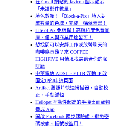
在 Gmail 網站的 favicon 圖示顯示
「未讀郵件數量」
填色數獨！「Block-a-Pix」填入對
應數量的色塊，完成一幅像素畫！
Life of Pix 免版權！高解析度免費圖
庫，個人與商業用途皆可！
想找間可以安靜工作或放聲聊天的
咖啡廳真難？來 COFFEE
HIGHFIVE 用情境找最適合你的咖
啡廳
中華電信 ADSL、FTTB 浮動 IP 改
固定IP的申請頁面
Artifact 舊照片快速掃描器，自動校
正、手動編輯
Hellopet 互動性超高的手機桌面寵物
養成 App
開啟 Facebook 兩步驟驗證，避免密
碼被偷、帳號被盜用！