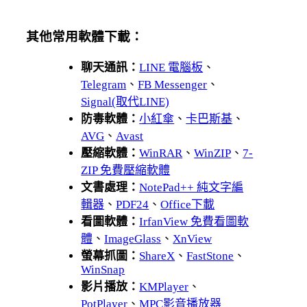
其他常用軟體下載：
聊天通訊：
LINE 電腦板
、
Telegram
、
FB Messenger
、
Signal(取代LINE)
防毒軟體：
小紅傘
、
卡巴斯基
、
AVG
、
Avast
壓縮軟體：
WinRAR
、
WinZIP
、
7-
ZIP 免費壓縮軟體
文書處理：
NotePad++ 純文字編
輯器
、
PDF24
、
Office下載
看圖軟體：
IrfanView 免費看圖軟
體
、
ImageGlass
、
XnView
螢幕抓圖：
ShareX
、
FastStone
、
WinSnap
影片播放：
KMPlayer
、
PotPlayer
、
MPC影音播放器