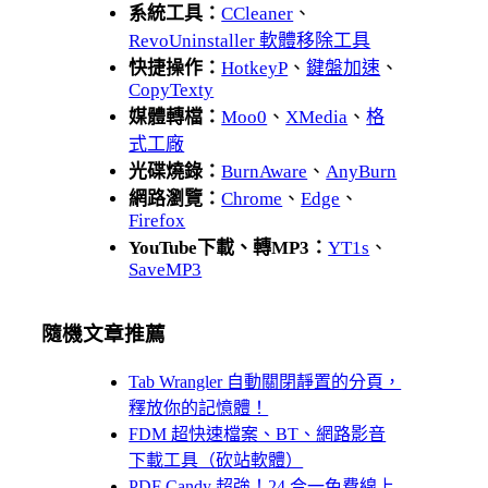
系統工具：
CCleaner
、
RevoUninstaller 軟體移除工具
快捷操作：
HotkeyP
、
鍵盤加速
、
CopyTexty
媒體轉檔：
Moo0
、
XMedia
、
格
式工廠
光碟燒錄：
BurnAware
、
AnyBurn
網路瀏覽：
Chrome
、
Edge
、
Firefox
YouTube下載、轉MP3：
YT1s
、
SaveMP3
隨機文章推薦
Tab Wrangler 自動關閉靜置的分頁，
釋放你的記憶體！
FDM 超快速檔案、BT、網路影音
下載工具（砍站軟體）
PDF Candy 超強！24 合一免費線上