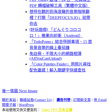
PDF 轉檔破解工具（繁體中文版）
想待在聽的到海浪聲的音樂咖啡廳
裡？打開「DEEPFOCUS.IO」就帶
你去
[好玩遊戲] 「どんぐりコロコ
ロ！」橡果向前衝（Android）
「TodoPomo」結合待辦事項、15 首
背景音樂的線上番茄鐘
免註冊、不限大小的網路相簿
(AllYouCanUpload)
「Color Palettes Finder」用照片尋找
配色靈感！輸入關鍵字快速查找
後一張圖 Next Image
關於本站
|
聯絡站長(Contact Us)
|
廣告刊登
|
訂閱新文章
/
用 Email
閱電子報
|
WordPress
本站使用又快又便宜的：
Vultr VPS 日本主機