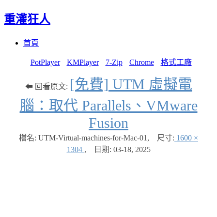
重灌狂人
Menu
Skip
首頁
to
content
PotPlayer
KMPlayer
7-Zip
Chrome
格式工廠
[免費] UTM 虛擬電
⬅ 回看原文:
腦：取代 Parallels、VMware
Fusion
檔名: UTM-Virtual-machines-for-Mac-01
,
尺寸:
1600 ×
1304
,
日期:
03-18, 2025