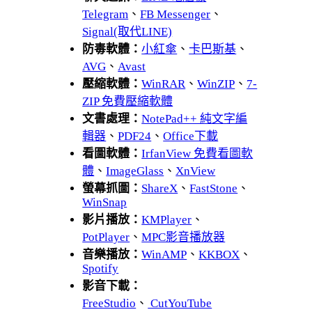
Telegram
、
FB Messenger
、
Signal(取代LINE)
防毒軟體：
小紅傘
、
卡巴斯基
、
AVG
、
Avast
壓縮軟體：
WinRAR
、
WinZIP
、
7-
ZIP 免費壓縮軟體
文書處理：
NotePad++ 純文字編
輯器
、
PDF24
、
Office下載
看圖軟體：
IrfanView 免費看圖軟
體
、
ImageGlass
、
XnView
螢幕抓圖：
ShareX
、
FastStone
、
WinSnap
影片播放：
KMPlayer
、
PotPlayer
、
MPC影音播放器
音樂播放：
WinAMP
、
KKBOX
、
Spotify
影音下載：
FreeStudio
、
CutYouTube