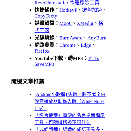
RevoUninstaller 軟體移除工具
快捷操作：
HotkeyP
、
鍵盤加速
、
CopyTexty
媒體轉檔：
Moo0
、
XMedia
、
格
式工廠
光碟燒錄：
BurnAware
、
AnyBurn
網路瀏覽：
Chrome
、
Edge
、
Firefox
YouTube下載、轉MP3：
YT1s
、
SaveMP3
隨機文章推薦
[Android小軟體] 失眠、睡不著？白
噪音播放器助你入眠（White Noise
Lite）
「名言便箋」簡便的名言桌面顯示
工具，可隨機切換不同佳句
「成語鬧鐘」認識的成語不夠多，