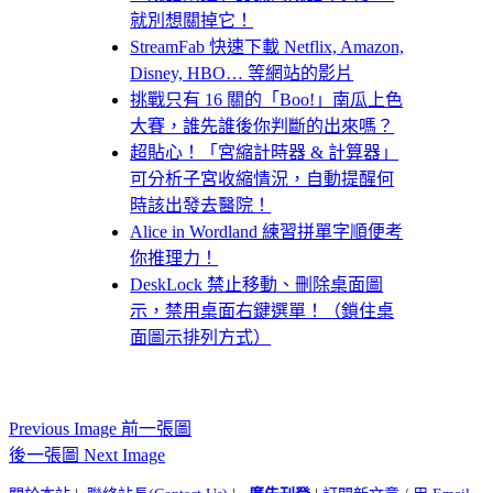
就別想關掉它！
StreamFab 快速下載 Netflix, Amazon,
Disney, HBO… 等網站的影片
挑戰只有 16 關的「Boo!」南瓜上色
大賽，誰先誰後你判斷的出來嗎？
超貼心！「宮縮計時器 & 計算器」
可分析子宮收縮情況，自動提醒何
時該出發去醫院！
Alice in Wordland 練習拼單字順便考
你推理力！
DeskLock 禁止移動、刪除桌面圖
示，禁用桌面右鍵選單！（鎖住桌
面圖示排列方式）
Previous Image 前一張圖
後一張圖 Next Image