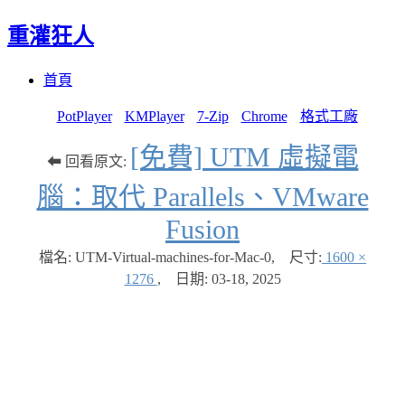
重灌狂人
Menu
Skip
首頁
to
content
PotPlayer
KMPlayer
7-Zip
Chrome
格式工廠
[免費] UTM 虛擬電
⬅ 回看原文:
腦：取代 Parallels、VMware
Fusion
檔名: UTM-Virtual-machines-for-Mac-0
,
尺寸:
1600 ×
1276
,
日期:
03-18, 2025