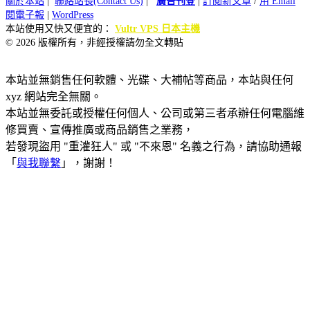
關於本站
|
聯絡站長(Contact Us)
|
廣告刊登
|
訂閱新文章
/
用 Email
閱電子報
|
WordPress
本站使用又快又便宜的：
Vultr VPS 日本主機
© 2026 版權所有，非經授權請勿全文轉貼
本站並無銷售任何軟體、光碟、大補帖等商品，本站與任何
xyz 網站完全無關。
本站並無委託或授權任何個人、公司或第三者承辦任何電腦維
修買賣、宣傳推廣或商品銷售之業務，
若發現盜用 "重灌狂人" 或 "不來恩" 名義之行為，請協助通報
「
與我聯繫
」，謝謝！