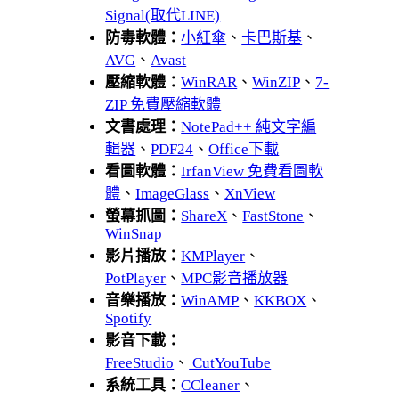
Signal(取代LINE)
防毒軟體：
小紅傘
、
卡巴斯基
、
AVG
、
Avast
壓縮軟體：
WinRAR
、
WinZIP
、
7-
ZIP 免費壓縮軟體
文書處理：
NotePad++ 純文字編
輯器
、
PDF24
、
Office下載
看圖軟體：
IrfanView 免費看圖軟
體
、
ImageGlass
、
XnView
螢幕抓圖：
ShareX
、
FastStone
、
WinSnap
影片播放：
KMPlayer
、
PotPlayer
、
MPC影音播放器
音樂播放：
WinAMP
、
KKBOX
、
Spotify
影音下載：
FreeStudio
、
CutYouTube
系統工具：
CCleaner
、