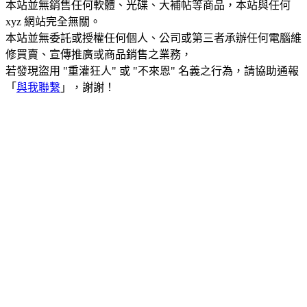
本站並無銷售任何軟體、光碟、大補帖等商品，本站與任何
xyz 網站完全無關。
本站並無委託或授權任何個人、公司或第三者承辦任何電腦維
修買賣、宣傳推廣或商品銷售之業務，
若發現盜用 "重灌狂人" 或 "不來恩" 名義之行為，請協助通報
「
與我聯繫
」，謝謝！