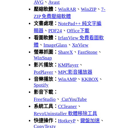
AVG
、
Avast
壓縮軟體：
WinRAR
、
WinZIP
、
7-
ZIP 免費壓縮軟體
文書處理：
NotePad++ 純文字編
輯器
、
PDF24
、
Office下載
看圖軟體：
IrfanView 免費看圖軟
體
、
ImageGlass
、
XnView
螢幕抓圖：
ShareX
、
FastStone
、
WinSnap
影片播放：
KMPlayer
、
PotPlayer
、
MPC影音播放器
音樂播放：
WinAMP
、
KKBOX
、
Spotify
影音下載：
FreeStudio
、
CutYouTube
系統工具：
CCleaner
、
RevoUninstaller 軟體移除工具
快捷操作：
HotkeyP
、
鍵盤加速
、
CopyTexty