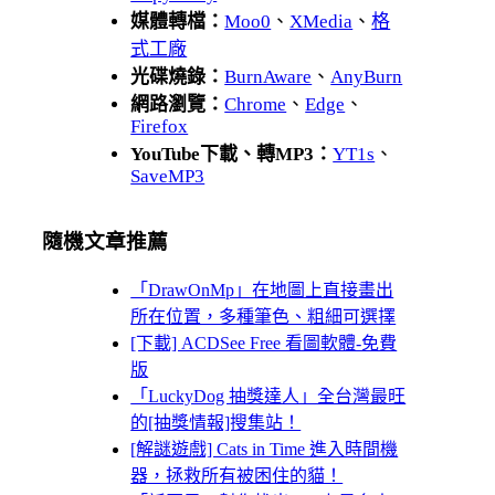
媒體轉檔：
Moo0
、
XMedia
、
格
式工廠
光碟燒錄：
BurnAware
、
AnyBurn
網路瀏覽：
Chrome
、
Edge
、
Firefox
YouTube下載、轉MP3：
YT1s
、
SaveMP3
隨機文章推薦
「DrawOnMp」在地圖上直接畫出
所在位置，多種筆色、粗細可選擇
[下載] ACDSee Free 看圖軟體-免費
版
「LuckyDog 抽獎達人」全台灣最旺
的[抽獎情報]搜集站！
[解謎遊戲] Cats in Time 進入時間機
器，拯救所有被困住的貓！