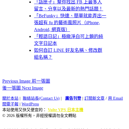
「話匣子」幫你找出 FB 上最多人
留言、分享以及最新的熱門話題！
「BeFunky」快速、簡單就能弄出一
張超有 fu 的藝術風照片（iPhone,
Android, 網頁版）
「輕語日記」極緻淨白可上鎖的純
文字日記本
如何自訂 LINE 好友名稱、修改群
組名稱？
Previous Image 前一張圖
後一張圖 Next Image
關於本站
|
聯絡站長(Contact Us)
|
廣告刊登
|
訂閱新文章
/
用 Email
閱電子報
|
WordPress
本站使用又快又便宜的：
Vultr VPS 日本主機
© 2026 版權所有，非經授權請勿全文轉貼