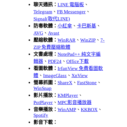
聊天通訊：
LINE 電腦板
、
Telegram
、
FB Messenger
、
Signal(取代LINE)
防毒軟體：
小紅傘
、
卡巴斯基
、
AVG
、
Avast
壓縮軟體：
WinRAR
、
WinZIP
、
7-
ZIP 免費壓縮軟體
文書處理：
NotePad++ 純文字編
輯器
、
PDF24
、
Office下載
看圖軟體：
IrfanView 免費看圖軟
體
、
ImageGlass
、
XnView
螢幕抓圖：
ShareX
、
FastStone
、
WinSnap
影片播放：
KMPlayer
、
PotPlayer
、
MPC影音播放器
音樂播放：
WinAMP
、
KKBOX
、
Spotify
影音下載：