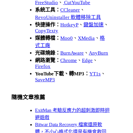
FreeStudio
、
CutYouTube
系統工具：
CCleaner
、
RevoUninstaller 軟體移除工具
快捷操作：
HotkeyP
、
鍵盤加速
、
CopyTexty
媒體轉檔：
Moo0
、
XMedia
、
格
式工廠
光碟燒錄：
BurnAware
、
AnyBurn
網路瀏覽：
Chrome
、
Edge
、
Firefox
YouTube下載、轉MP3：
YT1s
、
SaveMP3
隨機文章推薦
ExitMan 考驗反應力的超刺激即時迴
避遊戲
Bitwar Data Recovery 檔案還原軟
體，不小心格式化還是有機會救回