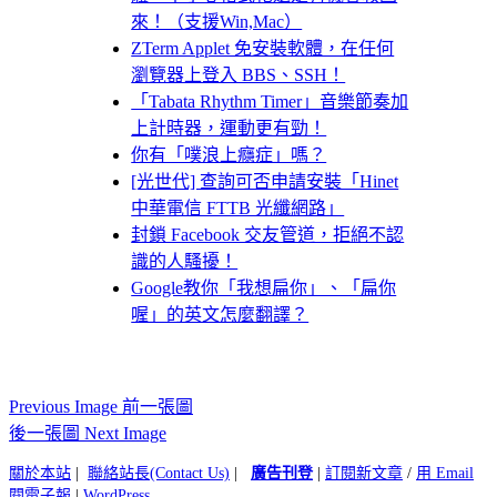
來！（支援Win,Mac）
ZTerm Applet 免安裝軟體，在任何
瀏覽器上登入 BBS、SSH！
「Tabata Rhythm Timer」音樂節奏加
上計時器，運動更有勁！
你有「噗浪上癮症」嗎？
[光世代] 查詢可否申請安裝「Hinet
中華電信 FTTB 光纖網路」
封鎖 Facebook 交友管道，拒絕不認
識的人騷擾！
Google教你「我想扁你」、「扁你
喔」的英文怎麼翻譯？
Previous Image 前一張圖
後一張圖 Next Image
關於本站
|
聯絡站長(Contact Us)
|
廣告刊登
|
訂閱新文章
/
用 Email
閱電子報
|
WordPress