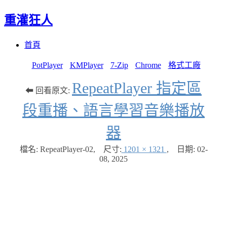
重灌狂人
Menu
Skip
首頁
to
content
PotPlayer
KMPlayer
7-Zip
Chrome
格式工廠
RepeatPlayer 指定區
⬅ 回看原文:
段重播、語言學習音樂播放
器
檔名: RepeatPlayer-02
,
尺寸:
1201 × 1321
,
日期:
02-
08, 2025