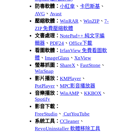
防毒軟體：
小紅傘
、
卡巴斯基
、
AVG
、
Avast
壓縮軟體：
WinRAR
、
WinZIP
、
7-
ZIP 免費壓縮軟體
文書處理：
NotePad++ 純文字編
輯器
、
PDF24
、
Office下載
看圖軟體：
IrfanView 免費看圖軟
體
、
ImageGlass
、
XnView
螢幕抓圖：
ShareX
、
FastStone
、
WinSnap
影片播放：
KMPlayer
、
PotPlayer
、
MPC影音播放器
音樂播放：
WinAMP
、
KKBOX
、
Spotify
影音下載：
FreeStudio
、
CutYouTube
系統工具：
CCleaner
、
RevoUninstaller 軟體移除工具