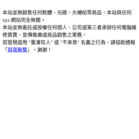
本站並無銷售任何軟體、光碟、大補帖等商品，本站與任何
xyz 網站完全無關。
本站並無委託或授權任何個人、公司或第三者承辦任何電腦維
修買賣、宣傳推廣或商品銷售之業務，
若發現盜用 "重灌狂人" 或 "不來恩" 名義之行為，請協助通報
「
與我聯繫
」，謝謝！