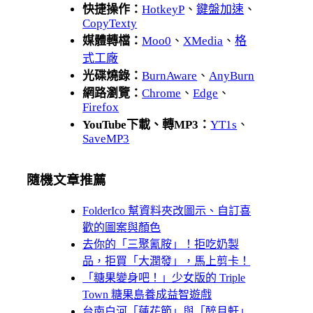
快捷操作：
HotkeyP
、
鍵盤加速
、
CopyTexty
媒體轉檔：
Moo0
、
XMedia
、
格
式工廠
光碟燒錄：
BurnAware
、
AnyBurn
網路瀏覽：
Chrome
、
Edge
、
Firefox
YouTube下載、轉MP3：
YT1s
、
SaveMP3
隨機文章推薦
FolderIco 幫資料夾改圖示、自訂喜
歡的圖案與顏色
去你的「三聚氰胺」！拒吃奶製
品，拒買「大潤發」，馬上剪卡！
「糖果變身吧！」少女版的 Triple
Town 糖果島養成益智遊戲
台南白河「蓮花節」與「醉月軒」