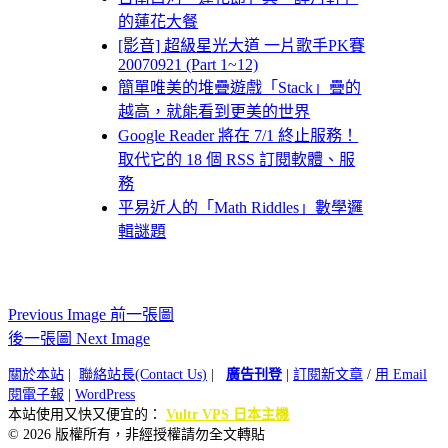
的蓮花大餐
[影音] 超級星光大道 一片歌手PK賽
20070921 (Part 1~12)
簡單唯美的堆疊遊戲「Stack」疊的
越高，就能看到更美的世界
Google Reader 將在 7/1 終止服務！
取代它的 18 個 RSS 訂閱軟體、服
務
平易近人的「Math Riddles」數學邏
輯謎題
Previous Image 前一張圖
後一張圖 Next Image
關於本站
|
聯絡站長(Contact Us)
|
廣告刊登
|
訂閱新文章
/
用 Email
閱電子報
|
WordPress
本站使用又快又便宜的：
Vultr VPS 日本主機
© 2026 版權所有，非經授權請勿全文轉貼