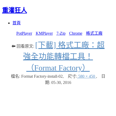
重灌狂人
Menu
Skip
首頁
to
content
PotPlayer
KMPlayer
7-Zip
Chrome
格式工廠
[下載] 格式工廠：超
⬅ 回看原文:
強全功能轉檔工具！
（Format Factory）
檔名: Format Factory-install-02
,
尺寸:
580 × 450
,
日
期:
05-30, 2016