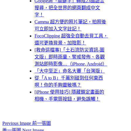
Google將「關鍵字」轉成23國語言
搜尋，把全世界的網頁翻成中文
字！
Camma 超方便的照片筆記，拍照後
可立即加入文字註記！
FocoClipping 超強全自動去背工具，
還可更換背景、加陰影！
[救命這檔事]「土石流防災資訊-圖
文版」即時雨量、警戒發佈、各觀
測站即時影像…（iPhone, Android）
「大中至正」命名大賽「台灣版」
從「A to B」千萬別碰到任何東西
啊！你的手夠靈敏嗎？
[iPhone 使用技巧] 隱藏鎖定畫面的
相機、手電筒按鈕，避免誤觸！
Previous Image 前一張圖
後一張圖 Next Image