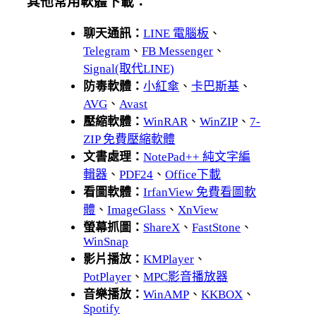
其他常用軟體下載：
聊天通訊：
LINE 電腦板
、
Telegram
、
FB Messenger
、
Signal(取代LINE)
防毒軟體：
小紅傘
、
卡巴斯基
、
AVG
、
Avast
壓縮軟體：
WinRAR
、
WinZIP
、
7-
ZIP 免費壓縮軟體
文書處理：
NotePad++ 純文字編
輯器
、
PDF24
、
Office下載
看圖軟體：
IrfanView 免費看圖軟
體
、
ImageGlass
、
XnView
螢幕抓圖：
ShareX
、
FastStone
、
WinSnap
影片播放：
KMPlayer
、
PotPlayer
、
MPC影音播放器
音樂播放：
WinAMP
、
KKBOX
、
Spotify