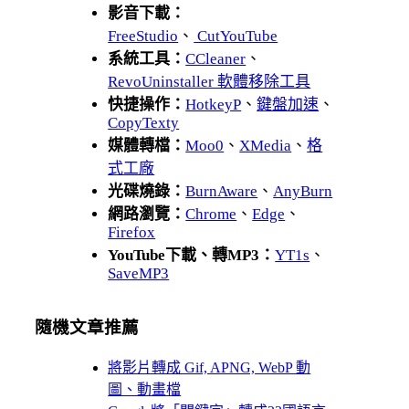
影音下載：
FreeStudio
、
CutYouTube
系統工具：
CCleaner
、
RevoUninstaller 軟體移除工具
快捷操作：
HotkeyP
、
鍵盤加速
、
CopyTexty
媒體轉檔：
Moo0
、
XMedia
、
格
式工廠
光碟燒錄：
BurnAware
、
AnyBurn
網路瀏覽：
Chrome
、
Edge
、
Firefox
YouTube下載、轉MP3：
YT1s
、
SaveMP3
隨機文章推薦
將影片轉成 Gif, APNG, WebP 動
圖、動畫檔