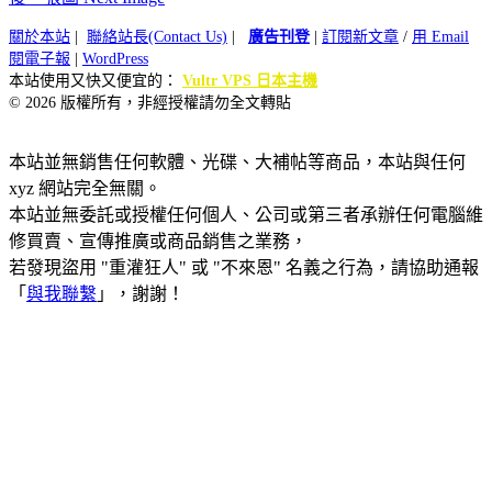
關於本站
|
聯絡站長(Contact Us)
|
廣告刊登
|
訂閱新文章
/
用 Email
閱電子報
|
WordPress
本站使用又快又便宜的：
Vultr VPS 日本主機
© 2026 版權所有，非經授權請勿全文轉貼
本站並無銷售任何軟體、光碟、大補帖等商品，本站與任何
xyz 網站完全無關。
本站並無委託或授權任何個人、公司或第三者承辦任何電腦維
修買賣、宣傳推廣或商品銷售之業務，
若發現盜用 "重灌狂人" 或 "不來恩" 名義之行為，請協助通報
「
與我聯繫
」，謝謝！