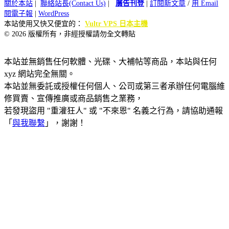
關於本站
|
聯絡站長(Contact Us)
|
廣告刊登
|
訂閱新文章
/
用 Email
閱電子報
|
WordPress
本站使用又快又便宜的：
Vultr VPS 日本主機
© 2026 版權所有，非經授權請勿全文轉貼
本站並無銷售任何軟體、光碟、大補帖等商品，本站與任何
xyz 網站完全無關。
本站並無委託或授權任何個人、公司或第三者承辦任何電腦維
修買賣、宣傳推廣或商品銷售之業務，
若發現盜用 "重灌狂人" 或 "不來恩" 名義之行為，請協助通報
「
與我聯繫
」，謝謝！