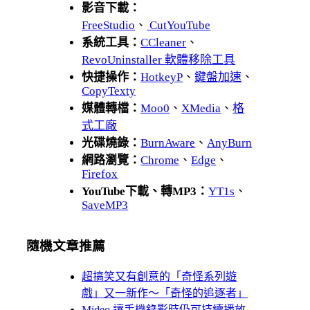
影音下載：
FreeStudio
、
CutYouTube
系統工具：
CCleaner
、
RevoUninstaller 軟體移除工具
快捷操作：
HotkeyP
、
鍵盤加速
、
CopyTexty
媒體轉檔：
Moo0
、
XMedia
、
格
式工廠
光碟燒錄：
BurnAware
、
AnyBurn
網路瀏覽：
Chrome
、
Edge
、
Firefox
YouTube下載、轉MP3：
YT1s
、
SaveMP3
隨機文章推薦
超搞笑又有創意的「奇怪系列遊
戲」又一新作～「奇怪的追逐者」
Mideo 讓手機錄影時仍可持續播放