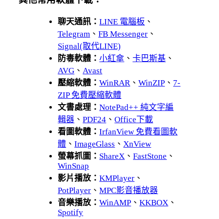
聊天通訊：
LINE 電腦板
、
Telegram
、
FB Messenger
、
Signal(取代LINE)
防毒軟體：
小紅傘
、
卡巴斯基
、
AVG
、
Avast
壓縮軟體：
WinRAR
、
WinZIP
、
7-
ZIP 免費壓縮軟體
文書處理：
NotePad++ 純文字編
輯器
、
PDF24
、
Office下載
看圖軟體：
IrfanView 免費看圖軟
體
、
ImageGlass
、
XnView
螢幕抓圖：
ShareX
、
FastStone
、
WinSnap
影片播放：
KMPlayer
、
PotPlayer
、
MPC影音播放器
音樂播放：
WinAMP
、
KKBOX
、
Spotify