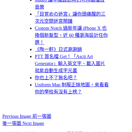
音樂
「目覚めの迷宮」讓你頭痛醒的三
次元空間迷宮鬧鐘
Costom Notch 過新年讓 iPhone X 也
換個新髮型，近 60 種瀏海設計任你
選！
《陶一軒》日式涮涮鍋
PTT 簽名檔 Get！「Ascii Art
Generator」輸入英文字、載入圖片
就能自動生成字元畫
你也上不了無名吧？
Uniform Map 制服正妹地圖，來看看
你的學校有沒有上榜？
Previous Image 前一張圖
後一張圖 Next Image