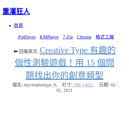
重灌狂人
Menu
Skip
首頁
to
content
PotPlayer
KMPlayer
7-Zip
Chrome
格式工廠
Creative Type 有趣的
⬅ 回看原文:
個性測驗遊戲！用 15 個問
題找出你的創意類型
檔名: mycreativetype_6
,
尺寸:
700 × 453
,
日期:
02-
01, 2021