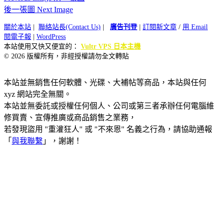
後一張圖 Next Image
關於本站
|
聯絡站長(Contact Us)
|
廣告刊登
|
訂閱新文章
/
用 Email
閱電子報
|
WordPress
本站使用又快又便宜的：
Vultr VPS 日本主機
© 2026 版權所有，非經授權請勿全文轉貼
本站並無銷售任何軟體、光碟、大補帖等商品，本站與任何
xyz 網站完全無關。
本站並無委託或授權任何個人、公司或第三者承辦任何電腦維
修買賣、宣傳推廣或商品銷售之業務，
若發現盜用 "重灌狂人" 或 "不來恩" 名義之行為，請協助通報
「
與我聯繫
」，謝謝！