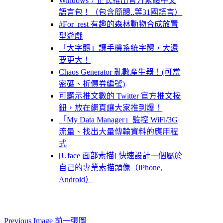
Windows 7 正式推出官方繁體中文
語言包！（包含簡體..等31國語言）
#For_rest 有趣的森林動物合成放置
型遊戲
「大字體」讓手機系統字體，大還
要更大！
Chaos Generator 亂數產生器！(可當
密碼、折價券編號)
可顯示推文數的 Twitter 官方推文按
鈕，放在網頁讓大家推到爆！
「My Data Manager」監控 WiFi/3G
流量、找出大量傳輸資料的應用程
式
[Uface 面部素描] 快速設計一個屬於
自己的專業素描頭像（iPhone,
Android）
Previous Image 前一張圖