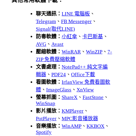
其他常用軟體下載：
聊天通訊：
LINE 電腦板
、
Telegram
、
FB Messenger
、
Signal(取代LINE)
防毒軟體：
小紅傘
、
卡巴斯基
、
AVG
、
Avast
壓縮軟體：
WinRAR
、
WinZIP
、
7-
ZIP 免費壓縮軟體
文書處理：
NotePad++ 純文字編
輯器
、
PDF24
、
Office下載
看圖軟體：
IrfanView 免費看圖軟
體
、
ImageGlass
、
XnView
螢幕抓圖：
ShareX
、
FastStone
、
WinSnap
影片播放：
KMPlayer
、
PotPlayer
、
MPC影音播放器
音樂播放：
WinAMP
、
KKBOX
、
Spotify