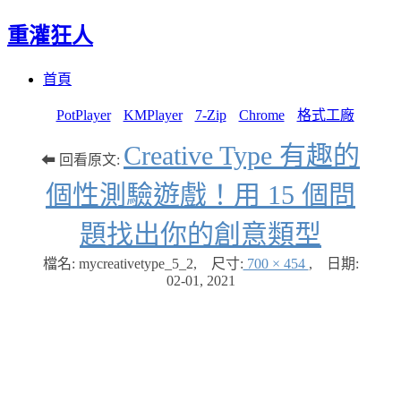
重灌狂人
Menu
Skip
首頁
to
content
PotPlayer
KMPlayer
7-Zip
Chrome
格式工廠
Creative Type 有趣的
⬅ 回看原文:
個性測驗遊戲！用 15 個問
題找出你的創意類型
檔名: mycreativetype_5_2
,
尺寸:
700 × 454
,
日期:
02-01, 2021