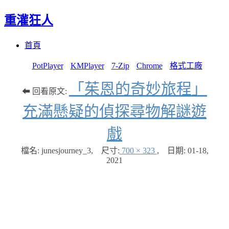
重灌狂人
Menu
Skip
首頁
to
content
PotPlayer
KMPlayer
7-Zip
Chrome
格式工廠
「茱恩的奇妙旅程」
⬅ 回看原文:
充滿懸疑的偵探尋物解謎遊
戲
檔名: junesjourney_3
,
尺寸:
700 × 323
,
日期:
01-18,
2021