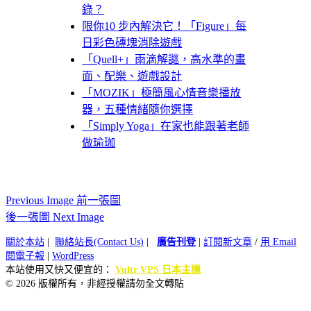
錄？
限你10 步內解決它！「Figure」每
日彩色磚塊消除遊戲
「Quell+」雨滴解謎，高水準的畫
面、配樂、遊戲設計
「MOZIK」極簡風心情音樂播放
器，五種情緒隨你選擇
「Simply Yoga」在家也能跟著老師
做瑜珈
Previous Image 前一張圖
後一張圖 Next Image
關於本站
|
聯絡站長(Contact Us)
|
廣告刊登
|
訂閱新文章
/
用 Email
閱電子報
|
WordPress
本站使用又快又便宜的：
Vultr VPS 日本主機
© 2026 版權所有，非經授權請勿全文轉貼