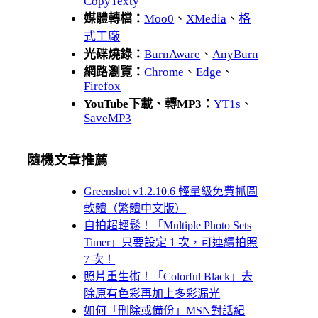
CopyTexty
媒體轉檔：
Moo0
、
XMedia
、
格
式工廠
光碟燒錄：
BurnAware
、
AnyBurn
網路瀏覽：
Chrome
、
Edge
、
Firefox
YouTube下載、轉MP3：
YT1s
、
SaveMP3
隨機文章推薦
Greenshot v1.2.10.6 輕量級免費抓圖
軟體（繁體中文版）
自拍超輕鬆！「Multiple Photo Sets
Timer」只要設定 1 次，可連續拍照
7 次！
照片重生術！「Colorful Black」去
除原有色彩再加上多彩漏光
如何「刪除或備份」MSN對話紀