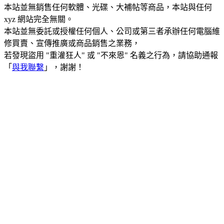
本站並無銷售任何軟體、光碟、大補帖等商品，本站與任何
xyz 網站完全無關。
本站並無委託或授權任何個人、公司或第三者承辦任何電腦維
修買賣、宣傳推廣或商品銷售之業務，
若發現盜用 "重灌狂人" 或 "不來恩" 名義之行為，請協助通報
「
與我聯繫
」，謝謝！