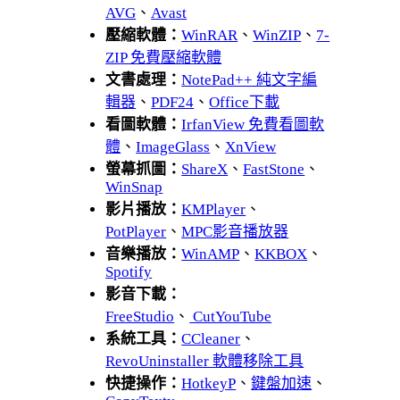
AVG
、
Avast
壓縮軟體：
WinRAR
、
WinZIP
、
7-
ZIP 免費壓縮軟體
文書處理：
NotePad++ 純文字編
輯器
、
PDF24
、
Office下載
看圖軟體：
IrfanView 免費看圖軟
體
、
ImageGlass
、
XnView
螢幕抓圖：
ShareX
、
FastStone
、
WinSnap
影片播放：
KMPlayer
、
PotPlayer
、
MPC影音播放器
音樂播放：
WinAMP
、
KKBOX
、
Spotify
影音下載：
FreeStudio
、
CutYouTube
系統工具：
CCleaner
、
RevoUninstaller 軟體移除工具
快捷操作：
HotkeyP
、
鍵盤加速
、