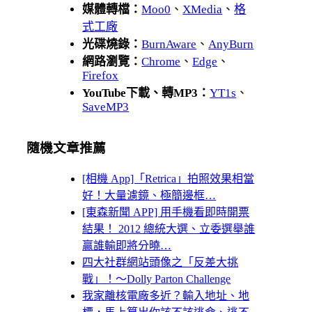
媒體轉檔：
Moo0
、
XMedia
、
格
式工廠
光碟燒錄：
BurnAware
、
AnyBurn
網路瀏覽：
Chrome
、
Edge
、
Firefox
YouTube下載、轉MP3：
YT1s
、
SaveMP3
隨機文章推薦
[相機 App]「Retrica」拍照效果相當
好！大量濾鏡、極簡邊框…
[東森新聞 APP] 用手機看即時開票
結果！ 2012 總統大選、立委選舉誰
贏誰輸即將分曉…
四大社群網站頭像之「反差大挑
戰」！～Dolly Parton Challenge
我家離核電廠多近？輸入地址、地