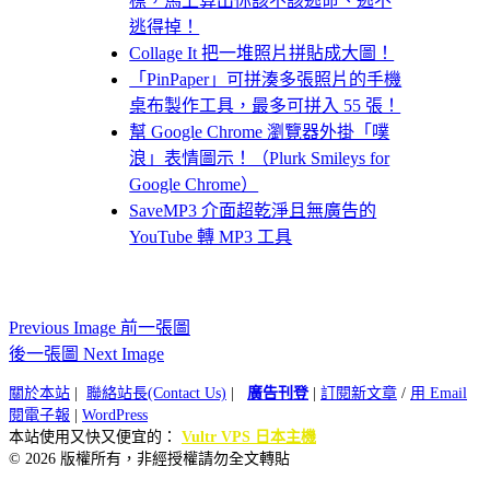
標，馬上算出你該不該逃命、逃不
逃得掉！
Collage It 把一堆照片拼貼成大圖！
「PinPaper」可拼湊多張照片的手機
桌布製作工具，最多可拼入 55 張！
幫 Google Chrome 瀏覽器外掛「噗
浪」表情圖示！（Plurk Smileys for
Google Chrome）
SaveMP3 介面超乾淨且無廣告的
YouTube 轉 MP3 工具
Previous Image 前一張圖
後一張圖 Next Image
關於本站
|
聯絡站長(Contact Us)
|
廣告刊登
|
訂閱新文章
/
用 Email
閱電子報
|
WordPress
本站使用又快又便宜的：
Vultr VPS 日本主機
© 2026 版權所有，非經授權請勿全文轉貼