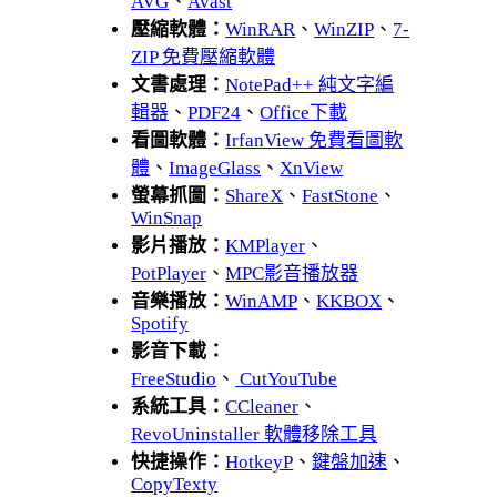
AVG
、
Avast
壓縮軟體：
WinRAR
、
WinZIP
、
7-
ZIP 免費壓縮軟體
文書處理：
NotePad++ 純文字編
輯器
、
PDF24
、
Office下載
看圖軟體：
IrfanView 免費看圖軟
體
、
ImageGlass
、
XnView
螢幕抓圖：
ShareX
、
FastStone
、
WinSnap
影片播放：
KMPlayer
、
PotPlayer
、
MPC影音播放器
音樂播放：
WinAMP
、
KKBOX
、
Spotify
影音下載：
FreeStudio
、
CutYouTube
系統工具：
CCleaner
、
RevoUninstaller 軟體移除工具
快捷操作：
HotkeyP
、
鍵盤加速
、
CopyTexty