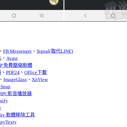
、
FB Messenger
、
Signal(取代LINE)
G
、
Avast
ZIP 免費壓縮軟體
器
、
PDF24
、
Office下載
、
ImageGlass
、
XnView
nSnap
MPC影音播放器
tify
e
taller 軟體移除工具
pyTexty