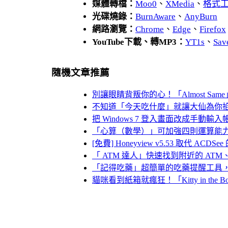
媒體轉檔：
Moo0
、
XMedia
、
格式
光碟燒錄：
BurnAware
、
AnyBurn
網路瀏覽：
Chrome
、
Edge
、
Firefox
YouTube下載、轉MP3：
YT1s
、
Sav
隨機文章推薦
別讓眼睛背叛你的心！「Almost Sa
不知道「今天吃什麼」就讓大仙為你
把 Windows 7 登入畫面改成手動輸
「心算（數學）」可加強四則運算能
[免費] Honeyview v5.53 取代 
「 ATM 達人」快速找到附近的 ATM、特定
「記得吃藥」超簡單的吃藥提醒工具
貓咪看到紙箱就瘋狂！「Kitty in th