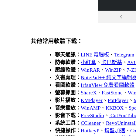
其他常用軟體下載：
聊天通訊：
LINE 電腦板
、
Telegram
防毒軟體：
小紅傘
、
卡巴斯基
、
AV
壓縮軟體：
WinRAR
、
WinZIP
、
7-
文書處理：
NotePad++ 純文字編輯
看圖軟體：
IrfanView 免費看圖軟體
螢幕抓圖：
ShareX
、
FastStone
、
Wi
影片播放：
KMPlayer
、
PotPlayer
、
音樂播放：
WinAMP
、
KKBOX
、
Spo
影音下載：
FreeStudio
、
CutYouTub
系統工具：
CCleaner
、
RevoUnins
快捷操作：
HotkeyP
、
鍵盤加速
、
Co