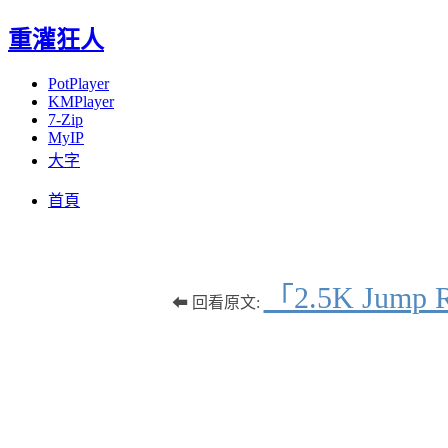
重灌狂人
PotPlayer
KMPlayer
7-Zip
MyIP
大字
Menu
Skip
首頁
to
content
「2.5K Jum
⬅ 回看原文: