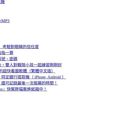
工廠
eMP3
me」考驗對眼睛的信任度
掐指一算
入帳號、密碼
力，雙人對戰陪小孩一起練習剛剛好
ACDSee 的超快看圖軟體（繁體中文版）
銀行提款機（ iPhone, Android ）
，還可記錄最後一次服藥的時間！
e Box」快幫胖喵衝進紙箱中！