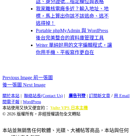
話、身分證號…指定欄位與表格
我家離核電廠多近？輸入地址、地
標，馬上算出你該不該逃命、逃不
逃得掉！
Portable phpMyAdmin 與 WordPress
後台完美整合的資料庫管理工具
Writer 單純好用的文字編輯程式，讓
你用手機、平板寫作更自在
Previous Image 前一張圖
後一張圖 Next Image
關於本站
|
聯絡站長(Contact Us)
|
廣告刊登
|
訂閱新文章
/
用 Email
閱電子報
|
WordPress
本站使用又快又便宜的：
Vultr VPS 日本主機
© 2026 版權所有，非經授權請勿全文轉貼
本站並無銷售任何軟體、光碟、大補帖等商品，本站與任何