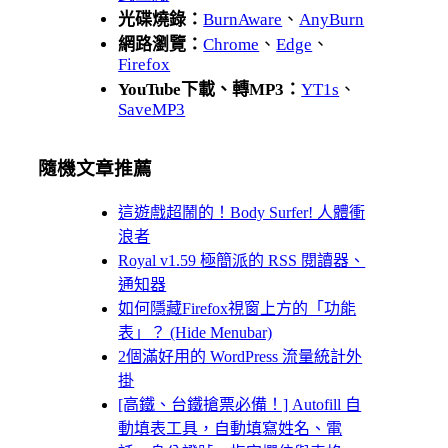
光碟燒錄：
BurnAware
、
AnyBurn
網路瀏覽：
Chrome
、
Edge
、
Firefox
YouTube下載、轉MP3：
YT1s
、
SaveMP3
隨機文章推薦
這遊戲超鬧的！Body Surfer! 人體衝
浪者
Royal v1.59 極簡派的 RSS 閱讀器、
通知器
如何隱藏Firefox視窗上方的「功能
表」？ (Hide Menubar)
2個滿好用的 WordPress 流量統計外
掛
[高鐵、台鐵搶票必備！] Autofill 自
動填表工具，自動填寫姓名、電