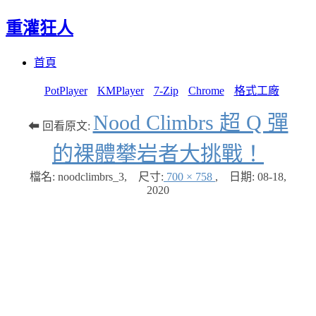
重灌狂人
Menu
Skip
首頁
to
content
PotPlayer
KMPlayer
7-Zip
Chrome
格式工廠
Nood Climbrs 超 Q 彈
⬅ 回看原文:
的裸體攀岩者大挑戰！
檔名: noodclimbrs_3
,
尺寸:
700 × 758
,
日期:
08-18,
2020