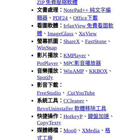
ZIP 免費壓縮軟體
文書處理：
NotePad++ 純文字編
輯器
、
PDF24
、
Office下載
看圖軟體：
IrfanView 免費看圖軟
體
、
ImageGlass
、
XnView
螢幕抓圖：
ShareX
、
FastStone
、
WinSnap
影片播放：
KMPlayer
、
PotPlayer
、
MPC影音播放器
音樂播放：
WinAMP
、
KKBOX
、
Spotify
影音下載：
FreeStudio
、
CutYouTube
系統工具：
CCleaner
、
RevoUninstaller 軟體移除工具
快捷操作：
HotkeyP
、
鍵盤加速
、
CopyTexty
媒體轉檔：
Moo0
、
XMedia
、
格
式工廠