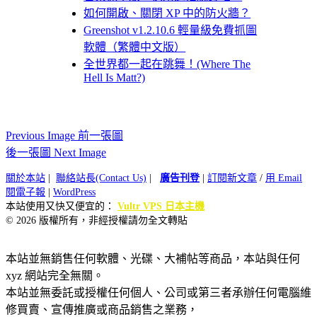
如何開啟、關閉 XP 中的防火牆？
Greenshot v1.2.10.6 輕量級免費抓圖
軟體（繁體中文版）
全世界都一起在跳舞！(Where The
Hell Is Matt?)
Previous Image 前一張圖
後一張圖 Next Image
關於本站
|
聯絡站長(Contact Us)
|
廣告刊登
|
訂閱新文章
/
用 Email
閱電子報
|
WordPress
本站使用又快又便宜的：
Vultr VPS 日本主機
© 2026 版權所有，非經授權請勿全文轉貼
本站並無銷售任何軟體、光碟、大補帖等商品，本站與任何
xyz 網站完全無關。
本站並無委託或授權任何個人、公司或第三者承辦任何電腦維
修買賣、宣傳推廣或商品銷售之業務，