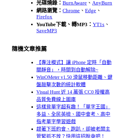
光碟燒錄：
BurnAware
、
AnyBurn
網路瀏覽：
Chrome
、
Edge
、
Firefox
YouTube下載、轉MP3：
YT1s
、
SaveMP3
隨機文章推薦
【專注模式】讓 iPhone 定時「自動
關靜音」，時間到自動解除~
WinOMeter v1.50 滑鼠移動距離、鍵
盤敲擊次數的統計軟體
Visual Hunt 近 14 萬張 CC0 授權高
品質免費線上圖庫
這樣背單字超有趣！「單字王國」
多益、全民英檢、國中會考、高中
指考單字學習遊戲
趕著下班約會、跑趴，卻被老闆主
管緊抓不放？快用這招脫身吧！