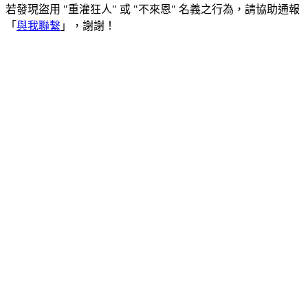
若發現盜用 "重灌狂人" 或 "不來恩" 名義之行為，請協助通報
「
與我聯繫
」，謝謝！