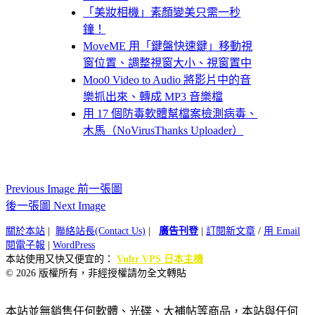
「美妝相機」素顏變美只需一秒
鐘！
MoveME 用「鍵盤快速鍵」移動視
窗位置、調整視窗大小、視窗置中
Moo0 Video to Audio 將影片中的音
樂抓出來、轉成 MP3 音樂檔
用 17 個防毒軟體幫檔案檢測病毒、
木馬（NoVirusThanks Uploader）
Previous Image 前一張圖
後一張圖 Next Image
關於本站
|
聯絡站長(Contact Us)
|
廣告刊登
|
訂閱新文章
/
用 Email
閱電子報
|
WordPress
本站使用又快又便宜的：
Vultr VPS 日本主機
© 2026 版權所有，非經授權請勿全文轉貼
本站並無銷售任何軟體、光碟、大補帖等商品，本站與任何