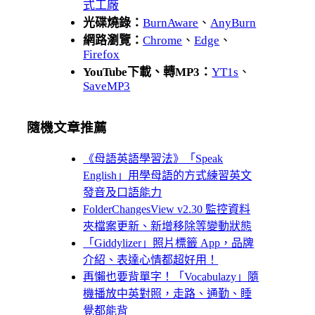
式工廠
光碟燒錄：
BurnAware
、
AnyBurn
網路瀏覽：
Chrome
、
Edge
、
Firefox
YouTube下載、轉MP3：
YT1s
、
SaveMP3
隨機文章推薦
《母語英語學習法》「Speak
English」用學母語的方式練習英文
發音及口語能力
FolderChangesView v2.30 監控資料
夾檔案更新、新增移除等變動狀態
「Giddylizer」照片標籤 App，品牌
介紹、表達心情都超好用！
再懶也要背單字！「Vocabulazy」隨
機播放中英對照，走路、通勤、睡
覺都能背