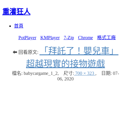
重灌狂人
Menu
Skip
首頁
to
content
PotPlayer
KMPlayer
7-Zip
Chrome
格式工廠
「拜託了！嬰兒車」
⬅ 回看原文:
超越現實的接物遊戲
檔名: babycargame_1_2
,
尺寸:
700 × 323
,
日期:
07-
06, 2020