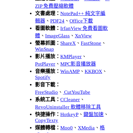
ZIP 免費壓縮軟體
文書處理：
NotePad++ 純文字編
輯器
、
PDF24
、
Office下載
看圖軟體：
IrfanView 免費看圖軟
體
、
ImageGlass
、
XnView
螢幕抓圖：
ShareX
、
FastStone
、
WinSnap
影片播放：
KMPlayer
、
PotPlayer
、
MPC影音播放器
音樂播放：
WinAMP
、
KKBOX
、
Spotify
影音下載：
FreeStudio
、
CutYouTube
系統工具：
CCleaner
、
RevoUninstaller 軟體移除工具
快捷操作：
HotkeyP
、
鍵盤加速
、
CopyTexty
媒體轉檔：
Moo0
、
XMedia
、
格