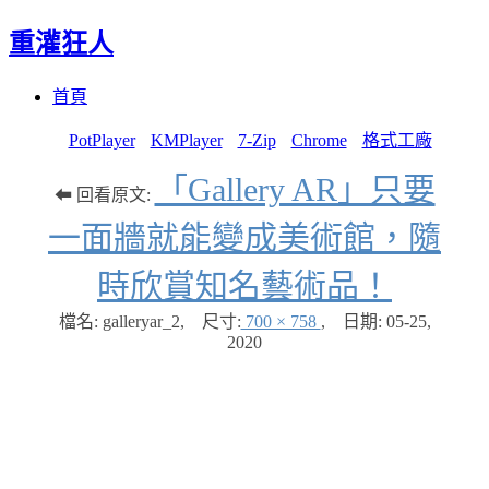
重灌狂人
Menu
Skip
首頁
to
content
PotPlayer
KMPlayer
7-Zip
Chrome
格式工廠
「Gallery AR」只要
⬅ 回看原文:
一面牆就能變成美術館，隨
時欣賞知名藝術品！
檔名: galleryar_2
,
尺寸:
700 × 758
,
日期:
05-25,
2020