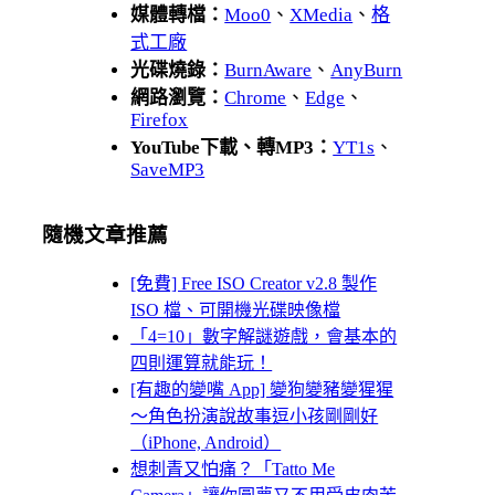
媒體轉檔：
Moo0
、
XMedia
、
格
式工廠
光碟燒錄：
BurnAware
、
AnyBurn
網路瀏覽：
Chrome
、
Edge
、
Firefox
YouTube下載、轉MP3：
YT1s
、
SaveMP3
隨機文章推薦
[免費] Free ISO Creator v2.8 製作
ISO 檔、可開機光碟映像檔
「4=10」數字解謎遊戲，會基本的
四則運算就能玩！
[有趣的變嘴 App] 變狗變豬變猩猩
～角色扮演說故事逗小孩剛剛好
（iPhone, Android）
想刺青又怕痛？「Tatto Me