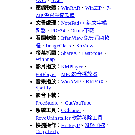
AVG
、
Avast
壓縮軟體：
WinRAR
、
WinZIP
、
7-
ZIP 免費壓縮軟體
文書處理：
NotePad++ 純文字編
輯器
、
PDF24
、
Office下載
看圖軟體：
IrfanView 免費看圖軟
體
、
ImageGlass
、
XnView
螢幕抓圖：
ShareX
、
FastStone
、
WinSnap
影片播放：
KMPlayer
、
PotPlayer
、
MPC影音播放器
音樂播放：
WinAMP
、
KKBOX
、
Spotify
影音下載：
FreeStudio
、
CutYouTube
系統工具：
CCleaner
、
RevoUninstaller 軟體移除工具
快捷操作：
HotkeyP
、
鍵盤加速
、
CopyTexty