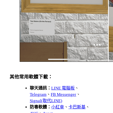
其他常用軟體下載：
聊天通訊：
LINE 電腦板
、
Telegram
、
FB Messenger
、
Signal(取代LINE)
防毒軟體：
小紅傘
、
卡巴斯基
、