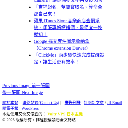
Camera」讓你圓夢又不用受皮肉苦
「吉祥起名」幫寶寶取名、算命全
都自己來！
蘋果 iTunes Store 音樂商店查價系
統，哪張專輯標錯價、最便宜一按
就知！
Google 擴充套件圖示收納盒
（Chrome extension Drawer）
「ClickMe」兩步驟快速完成提醒設
定，讓生活更有效率！
Previous Image 前一張圖
後一張圖 Next Image
關於本站
|
聯絡站長(Contact Us)
|
廣告刊登
|
訂閱新文章
/
用 Email
閱電子報
|
WordPress
本站使用又快又便宜的：
Vultr VPS 日本主機
© 2026 版權所有，非經授權請勿全文轉貼