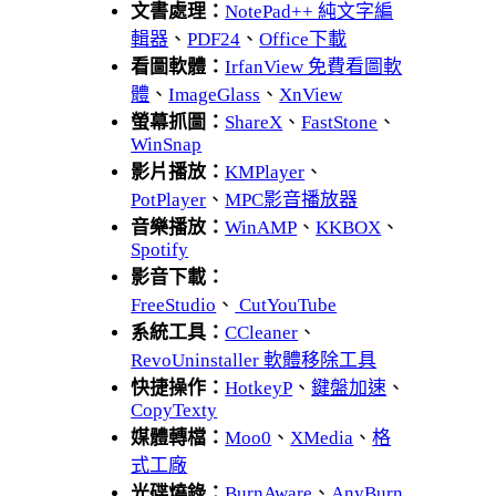
文書處理：
NotePad++ 純文字編
輯器
、
PDF24
、
Office下載
看圖軟體：
IrfanView 免費看圖軟
體
、
ImageGlass
、
XnView
螢幕抓圖：
ShareX
、
FastStone
、
WinSnap
影片播放：
KMPlayer
、
PotPlayer
、
MPC影音播放器
音樂播放：
WinAMP
、
KKBOX
、
Spotify
影音下載：
FreeStudio
、
CutYouTube
系統工具：
CCleaner
、
RevoUninstaller 軟體移除工具
快捷操作：
HotkeyP
、
鍵盤加速
、
CopyTexty
媒體轉檔：
Moo0
、
XMedia
、
格
式工廠
光碟燒錄：
BurnAware
、
AnyBurn