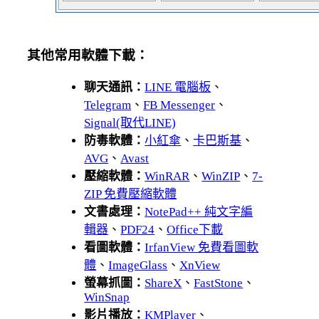
其他常用軟體下載：
聊天通訊：
LINE 電腦板
、
Telegram
、
FB Messenger
、
Signal(取代LINE)
防毒軟體：
小紅傘
、
卡巴斯基
、
AVG
、
Avast
壓縮軟體：
WinRAR
、
WinZIP
、
7-
ZIP 免費壓縮軟體
文書處理：
NotePad++ 純文字編
輯器
、
PDF24
、
Office下載
看圖軟體：
IrfanView 免費看圖軟
體
、
ImageGlass
、
XnView
螢幕抓圖：
ShareX
、
FastStone
、
WinSnap
影片播放：
KMPlayer
、