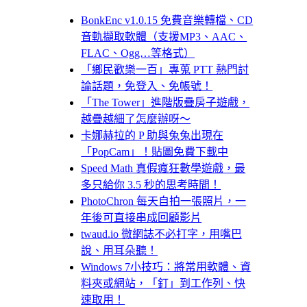
BonkEnc v1.0.15 免費音樂轉檔、CD
音軌擷取軟體（支援MP3、AAC、
FLAC、Ogg…等格式）
「鄉民歡樂一百」專蒐 PTT 熱門討
論話題，免登入、免帳號！
「The Tower」進階版疊房子遊戲，
越疊越細了怎麼辦呀～
卡娜赫拉的 P 助與兔兔出現在
「PopCam」！貼圖免費下載中
Speed Math 真假瘋狂數學遊戲，最
多只給你 3.5 秒的思考時間！
PhotoChron 每天自拍一張照片，一
年後可直接串成回顧影片
twaud.io 微網誌不必打字，用嘴巴
說、用耳朵聽！
Windows 7小技巧：將常用軟體、資
料夾或網站，「釘」到工作列、快
速取用！