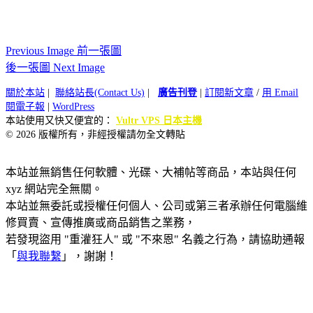
Previous Image 前一張圖
後一張圖 Next Image
關於本站
|
聯絡站長(Contact Us)
|
廣告刊登
|
訂閱新文章
/
用 Email
閱電子報
|
WordPress
本站使用又快又便宜的：
Vultr VPS 日本主機
© 2026 版權所有，非經授權請勿全文轉貼
本站並無銷售任何軟體、光碟、大補帖等商品，本站與任何
xyz 網站完全無關。
本站並無委託或授權任何個人、公司或第三者承辦任何電腦維
修買賣、宣傳推廣或商品銷售之業務，
若發現盜用 "重灌狂人" 或 "不來恩" 名義之行為，請協助通報
「
與我聯繫
」，謝謝！