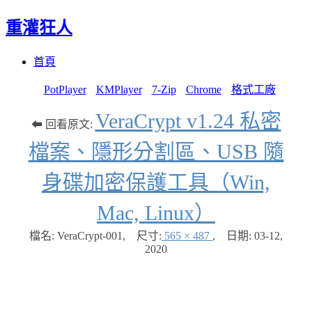
重灌狂人
Menu
Skip
首頁
to
content
PotPlayer
KMPlayer
7-Zip
Chrome
格式工廠
VeraCrypt v1.24 私密
⬅ 回看原文:
檔案、隱形分割區、USB 隨
身碟加密保護工具（Win,
Mac, Linux）
檔名: VeraCrypt-001
,
尺寸:
565 × 487
,
日期:
03-12,
2020