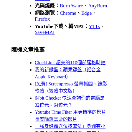
光碟燒錄：
BurnAware
、
AnyBurn
網路瀏覽：
Chrome
、
Edge
、
Firefox
YouTube下載、轉MP3：
YT1s
、
SaveMP3
隨機文章推薦
ClockLink 超美的110個部落格時鐘
我的新鍵盤：蘋果鍵盤（鋁合金
Apple Keyboard）
[免費] Screenpresso 螢幕抓圖、錄影
軟體（繁體中文版）
64bit Checker 快速查詢你的電腦是
32位元、64位元？
Youtube Time Filter 用更精準的影片
長度篩選需要的影片
「強身健體穴位按摩法」身體有小