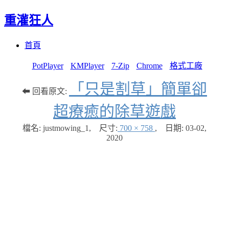
重灌狂人
Menu
Skip
首頁
to
content
PotPlayer
KMPlayer
7-Zip
Chrome
格式工廠
「只是割草」簡單卻
⬅ 回看原文:
超療癒的除草遊戲
檔名: justmowing_1
,
尺寸:
700 × 758
,
日期:
03-02,
2020