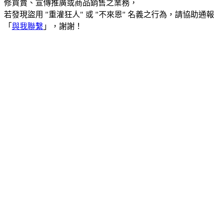
修買賣、宣傳推廣或商品銷售之業務，
若發現盜用 "重灌狂人" 或 "不來恩" 名義之行為，請協助通報
「
與我聯繫
」，謝謝！