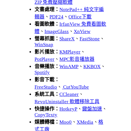
ZIP 免費壓縮軟體
文書處理：
NotePad++ 純文字編
輯器
、
PDF24
、
Office下載
看圖軟體：
IrfanView 免費看圖軟
體
、
ImageGlass
、
XnView
螢幕抓圖：
ShareX
、
FastStone
、
WinSnap
影片播放：
KMPlayer
、
PotPlayer
、
MPC影音播放器
音樂播放：
WinAMP
、
KKBOX
、
Spotify
影音下載：
FreeStudio
、
CutYouTube
系統工具：
CCleaner
、
RevoUninstaller 軟體移除工具
快捷操作：
HotkeyP
、
鍵盤加速
、
CopyTexty
媒體轉檔：
Moo0
、
XMedia
、
格
式工廠