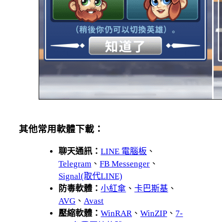
其他常用軟體下載：
聊天通訊：
LINE 電腦板
、
Telegram
、
FB Messenger
、
Signal(取代LINE)
防毒軟體：
小紅傘
、
卡巴斯基
、
AVG
、
Avast
壓縮軟體：
WinRAR
、
WinZIP
、
7-