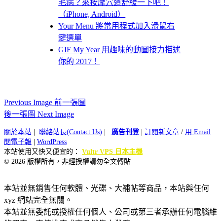
毛病？來按摩穴道舒緩一下吧！
（iPhone, Android）
Your Menu 將常用程式加入滑鼠右
鍵選單
GIF My Year 用趣味的動圖接力描述
你的 2017！
Previous Image 前一張圖
後一張圖 Next Image
關於本站
|
聯絡站長(Contact Us)
|
廣告刊登
|
訂閱新文章
/
用 Email
閱電子報
|
WordPress
本站使用又快又便宜的：
Vultr VPS 日本主機
© 2026 版權所有，非經授權請勿全文轉貼
本站並無銷售任何軟體、光碟、大補帖等商品，本站與任何
xyz 網站完全無關。
本站並無委託或授權任何個人、公司或第三者承辦任何電腦維