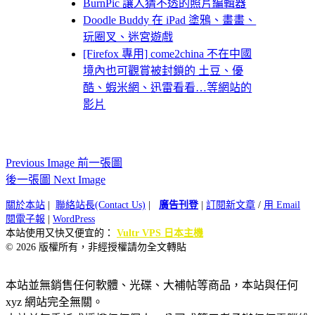
BurnPic 讓人猜不透的照片編輯器
Doodle Buddy 在 iPad 塗鴉、畫畫、
玩圈叉、迷宮遊戲
[Firefox 專用] come2china 不在中國
境內也可觀賞被封鎖的 土豆、優
酷、蝦米網、迅雷看看…等網站的
影片
Previous Image 前一張圖
後一張圖 Next Image
關於本站
|
聯絡站長(Contact Us)
|
廣告刊登
|
訂閱新文章
/
用 Email
閱電子報
|
WordPress
本站使用又快又便宜的：
Vultr VPS 日本主機
© 2026 版權所有，非經授權請勿全文轉貼
本站並無銷售任何軟體、光碟、大補帖等商品，本站與任何
xyz 網站完全無關。