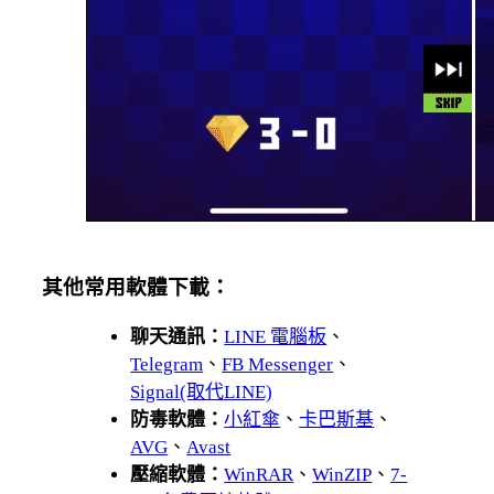
其他常用軟體下載：
聊天通訊：
LINE 電腦板
、
Telegram
、
FB Messenger
、
Signal(取代LINE)
防毒軟體：
小紅傘
、
卡巴斯基
、
AVG
、
Avast
壓縮軟體：
WinRAR
、
WinZIP
、
7-