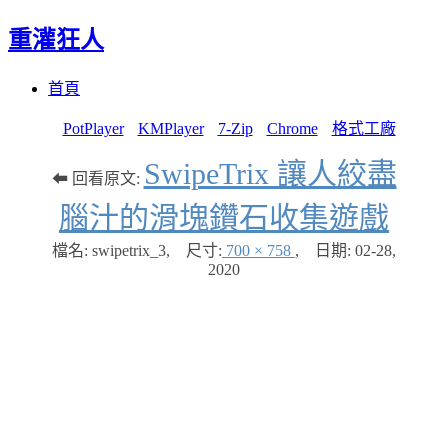
重灌狂人
Menu
Skip
首頁
to
content
PotPlayer
KMPlayer
7-Zip
Chrome
格式工廠
SwipeTrix 讓人絞盡
⬅ 回看原文:
腦汁的滑塊鑽石收集遊戲
檔名: swipetrix_3
,
尺寸:
700 × 758
,
日期:
02-28,
2020