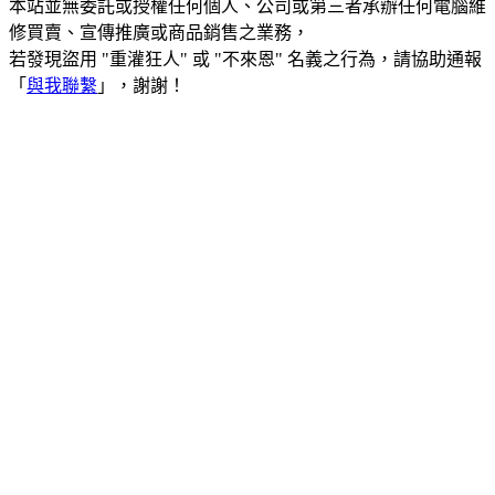
本站並無委託或授權任何個人、公司或第三者承辦任何電腦維
修買賣、宣傳推廣或商品銷售之業務，
若發現盜用 "重灌狂人" 或 "不來恩" 名義之行為，請協助通報
「
與我聯繫
」，謝謝！