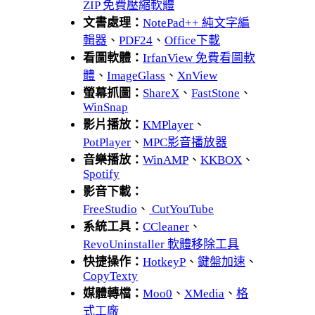
ZIP 免費壓縮軟體
文書處理：
NotePad++ 純文字編
輯器
、
PDF24
、
Office下載
看圖軟體：
IrfanView 免費看圖軟
體
、
ImageGlass
、
XnView
螢幕抓圖：
ShareX
、
FastStone
、
WinSnap
影片播放：
KMPlayer
、
PotPlayer
、
MPC影音播放器
音樂播放：
WinAMP
、
KKBOX
、
Spotify
影音下載：
FreeStudio
、
CutYouTube
系統工具：
CCleaner
、
RevoUninstaller 軟體移除工具
快捷操作：
HotkeyP
、
鍵盤加速
、
CopyTexty
媒體轉檔：
Moo0
、
XMedia
、
格
式工廠