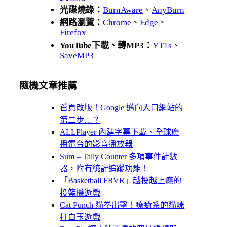
光碟燒錄：
BurnAware
、
AnyBurn
網路瀏覽：
Chrome
、
Edge
、
Firefox
YouTube下載、轉MP3：
YT1s
、
SaveMP3
隨機文章推薦
首頁改版！Google 邁向入口網站的
第二步…？
ALLPlayer 內建字幕下載、全球廣
播電台的影音播放器
Sum – Tally Counter 多項事件計數
器，附有統計追蹤功能！
「Basketball FRVR」越投越上癮的
投籃機遊戲
Cat Punch 貓拳出擊！療癒系的貓咪
打白玉遊戲