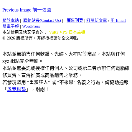
Previous Image 前一張圖
關於本站
|
聯絡站長(Contact Us)
|
廣告刊登
|
訂閱新文章
/
用 Email
閱電子報
|
WordPress
本站使用又快又便宜的：
Vultr VPS 日本主機
© 2026 版權所有，非經授權請勿全文轉貼
本站並無銷售任何軟體、光碟、大補帖等商品，本站與任何
xyz 網站完全無關。
本站並無委託或授權任何個人、公司或第三者承辦任何電腦維
修買賣、宣傳推廣或商品銷售之業務，
若發現盜用 "重灌狂人" 或 "不來恩" 名義之行為，請協助通報
「
與我聯繫
」，謝謝！