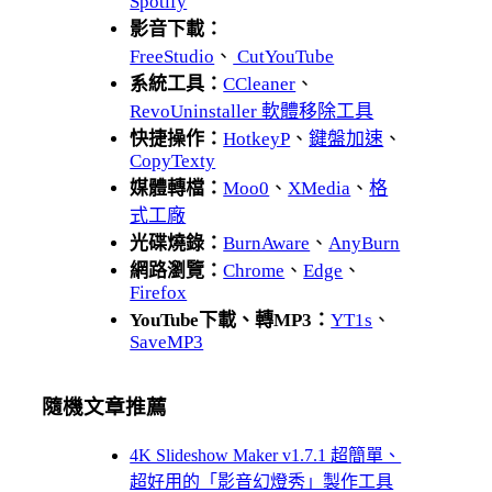
Spotify
影音下載：
FreeStudio
、
CutYouTube
系統工具：
CCleaner
、
RevoUninstaller 軟體移除工具
快捷操作：
HotkeyP
、
鍵盤加速
、
CopyTexty
媒體轉檔：
Moo0
、
XMedia
、
格
式工廠
光碟燒錄：
BurnAware
、
AnyBurn
網路瀏覽：
Chrome
、
Edge
、
Firefox
YouTube下載、轉MP3：
YT1s
、
SaveMP3
隨機文章推薦
4K Slideshow Maker v1.7.1 超簡單、
超好用的「影音幻燈秀」製作工具