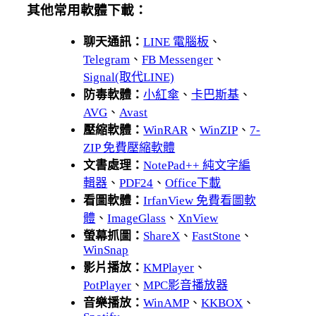
其他常用軟體下載：
聊天通訊：
LINE 電腦板
、
Telegram
、
FB Messenger
、
Signal(取代LINE)
防毒軟體：
小紅傘
、
卡巴斯基
、
AVG
、
Avast
壓縮軟體：
WinRAR
、
WinZIP
、
7-
ZIP 免費壓縮軟體
文書處理：
NotePad++ 純文字編
輯器
、
PDF24
、
Office下載
看圖軟體：
IrfanView 免費看圖軟
體
、
ImageGlass
、
XnView
螢幕抓圖：
ShareX
、
FastStone
、
WinSnap
影片播放：
KMPlayer
、
PotPlayer
、
MPC影音播放器
音樂播放：
WinAMP
、
KKBOX
、