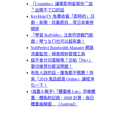
「Crumbles」讓電影明星幫你＂說
＂出開不了口的話
KeyHoleTV 免費收看「即時的」日
劇、新聞、綜藝節目…等日本電視
頻道
「學習 BoPoMo」注音符號戰鬥遊
戲，學ㄅㄆㄇ也可以超有趣！
SoftPerfect Bandwidth Manager 網路
流量監控、頻寬限制管理工具
超不會分切蛋糕嗎？交給「Pie+」
要切幾等份都沒問題！
有些人說的話，連鬼都不敢聽！快
來「2019 鬼話超渡 Online」誦經淨
化一下！
[減重小幫手]「體重帳 Lite」早晚體
重、體脂肪記錄、BMI 計算、每日
體重曲線圖…（Android）