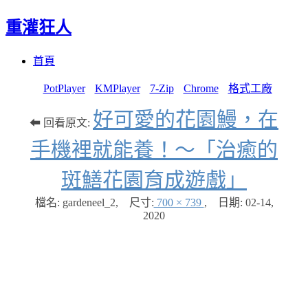
重灌狂人
Menu
Skip
首頁
to
content
PotPlayer
KMPlayer
7-Zip
Chrome
格式工廠
好可愛的花園鰻，在
⬅ 回看原文:
手機裡就能養！～「治癒的
斑鱔花園育成遊戲」
檔名: gardeneel_2
,
尺寸:
700 × 739
,
日期:
02-14,
2020