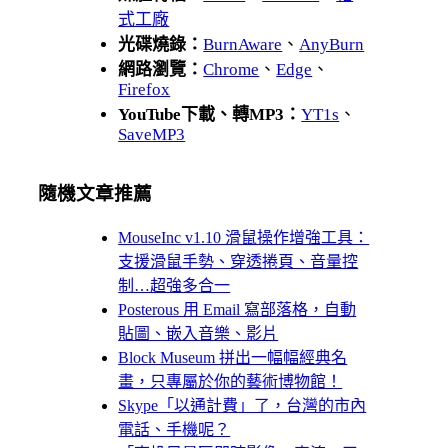
式工廠
光碟燒錄：
BurnAware
、
AnyBurn
網路瀏覽：
Chrome
、
Edge
、
Firefox
YouTube下載、轉MP3：
YT1s
、
SaveMP3
隨機文章推薦
MouseInc v1.10 滑鼠操作增強工具：
支援滑鼠手勢、穿透捲頁、音量控
制…超強多合一
Posterous 用 Email 寫部落格，自動
貼圖、嵌入音樂、影片
Block Museum 拼出一幅幅經典名
畫，只專屬於你的藝術博物館！
Skype「以通計費」了，台灣的市內
電話、手機呢？