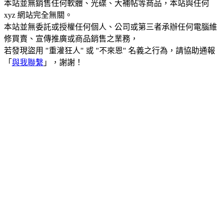
本站並無銷售任何軟體、光碟、大補帖等商品，本站與任何
xyz 網站完全無關。
本站並無委託或授權任何個人、公司或第三者承辦任何電腦維
修買賣、宣傳推廣或商品銷售之業務，
若發現盜用 "重灌狂人" 或 "不來恩" 名義之行為，請協助通報
「
與我聯繫
」，謝謝！