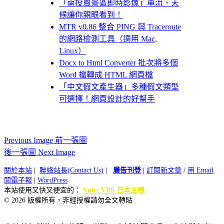
「南投風景區即時影像」車流、天
候讓你親眼看到！
MTR v0.86 整合 PING 與 Traceroute
的網路檢測工具（適用 Mac,
Linux）
Docx to Html Converter 批次將多個
Word 檔轉成 HTML 網頁檔
「中文假文產生器」多種假文類型
可選擇！網頁設計的好幫手
Previous Image 前一張圖
後一張圖 Next Image
關於本站
|
聯絡站長(Contact Us)
|
廣告刊登
|
訂閱新文章
/
用 Email
閱電子報
|
WordPress
本站使用又快又便宜的：
Vultr VPS 日本主機
© 2026 版權所有，非經授權請勿全文轉貼