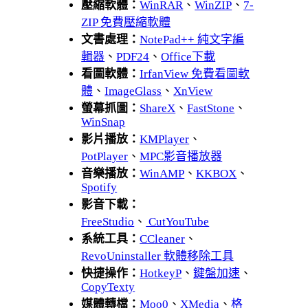
壓縮軟體：
WinRAR
、
WinZIP
、
7-
ZIP 免費壓縮軟體
文書處理：
NotePad++ 純文字編
輯器
、
PDF24
、
Office下載
看圖軟體：
IrfanView 免費看圖軟
體
、
ImageGlass
、
XnView
螢幕抓圖：
ShareX
、
FastStone
、
WinSnap
影片播放：
KMPlayer
、
PotPlayer
、
MPC影音播放器
音樂播放：
WinAMP
、
KKBOX
、
Spotify
影音下載：
FreeStudio
、
CutYouTube
系統工具：
CCleaner
、
RevoUninstaller 軟體移除工具
快捷操作：
HotkeyP
、
鍵盤加速
、
CopyTexty
媒體轉檔：
Moo0
、
XMedia
、
格