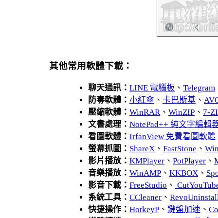
其他常用軟體下載：
聊天通訊：
LINE 電腦板
、
Telegram
防毒軟體：
小紅傘
、
卡巴斯基
、
AV
壓縮軟體：
WinRAR
、
WinZIP
、
7-
文書處理：
NotePad++ 純文字編輯
看圖軟體：
IrfanView 免費看圖軟體
螢幕抓圖：
ShareX
、
FastStone
、
Wi
影片播放：
KMPlayer
、
PotPlayer
、
音樂播放：
WinAMP
、
KKBOX
、
Spo
影音下載：
FreeStudio
、
CutYouTub
系統工具：
CCleaner
、
RevoUnins
快捷操作：
HotkeyP
、
鍵盤加速
、
Co