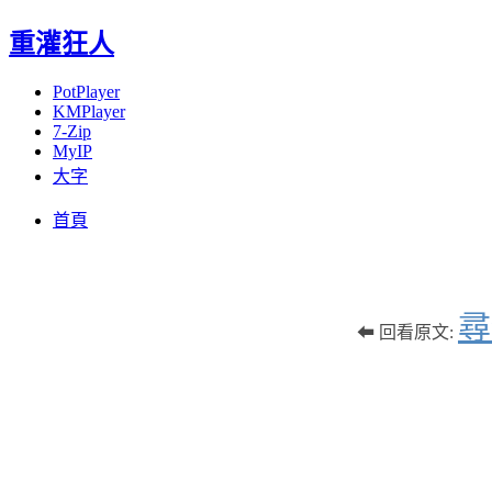
重灌狂人
PotPlayer
KMPlayer
7-Zip
MyIP
大字
Menu
Skip
首頁
to
content
尋
⬅ 回看原文: