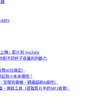
工廠
eMP3
上傳」影片到 YouTube
！測試你對不同杯子容量的判斷力
台幣60元搞定）
通記到小本本裡吧！
率、空閒充電樁、週邊超商&廁所）
精簡的影片轉檔、燒錄工具（提取影片中的MP3音樂）