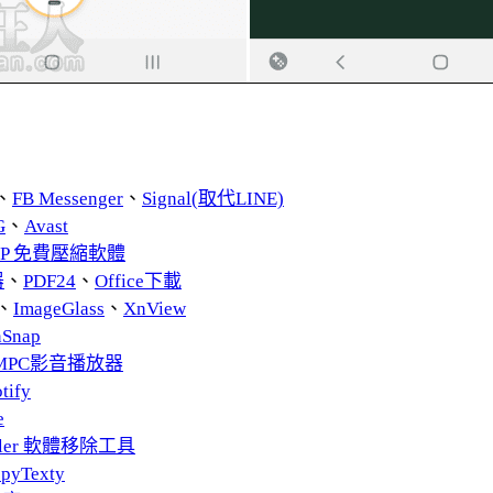
、
FB Messenger
、
Signal(取代LINE)
G
、
Avast
ZIP 免費壓縮軟體
器
、
PDF24
、
Office下載
、
ImageGlass
、
XnView
nSnap
MPC影音播放器
tify
e
taller 軟體移除工具
pyTexty