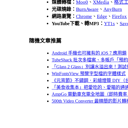
媒體轉檔：
Moo0
、
XMedia
、
格式
光碟燒錄：
BurnAware
、
AnyBurn
網路瀏覽：
Chrome
、
Edge
、
Firefox
YouTube下載、轉MP3：
YT1s
、
Sav
隨機文章推薦
Android 手機也可擁有的 iOS 7 應用鎖
TubeShack 批次多檔案、多帳戶「預約
「Glass 2 Glass」別讓水溢出來
WinFontsView 預覽字型檔的字體樣式
《元宵節》不鏽鋼．彩繪燈籠 DIY（
「美食收集本」把愛吃的、愛喝的通
AmpGo 電動車充電全地圖（即時費
500th Video Converter 最