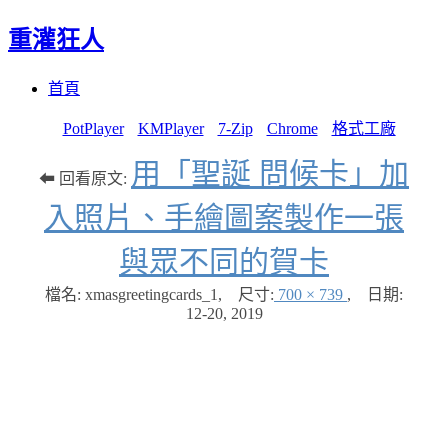
重灌狂人
Menu
Skip
首頁
to
content
PotPlayer
KMPlayer
7-Zip
Chrome
格式工廠
用「聖誕 問候卡」加
⬅ 回看原文:
入照片、手繪圖案製作一張
與眾不同的賀卡
檔名: xmasgreetingcards_1
,
尺寸:
700 × 739
,
日期:
12-20, 2019