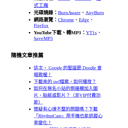
式工廠
光碟燒錄：
BurnAware
、
AnyBurn
網路瀏覽：
Chrome
、
Edge
、
Firefox
YouTube下載、轉MP3：
YT1s
、
SaveMP3
隨機文章推薦
這次， Google 的聖誕節 Doodle 會
唱歌喔！
下載來的 swf檔案，如何播放？
如何在無名小站的側邊欄加入圖
片、貼紙或影片？（非VIP付費功
能）
懷疑有心律不整的問題嗎？下載
「RhythmCam」用手機也能追蹤心
率變化！