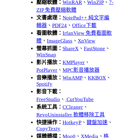
壓縮軟體：
WinRAR
、
WinZIP
、
7-
ZIP 免費壓縮軟體
文書處理：
NotePad++ 純文字編
輯器
、
PDF24
、
Office下載
看圖軟體：
IrfanView 免費看圖軟
體
、
ImageGlass
、
XnView
螢幕抓圖：
ShareX
、
FastStone
、
WinSnap
影片播放：
KMPlayer
、
PotPlayer
、
MPC影音播放器
音樂播放：
WinAMP
、
KKBOX
、
Spotify
影音下載：
FreeStudio
、
CutYouTube
系統工具：
CCleaner
、
RevoUninstaller 軟體移除工具
快捷操作：
HotkeyP
、
鍵盤加速
、
CopyTexty
媒體轉檔：
Moo0
、
XMedia
、
格